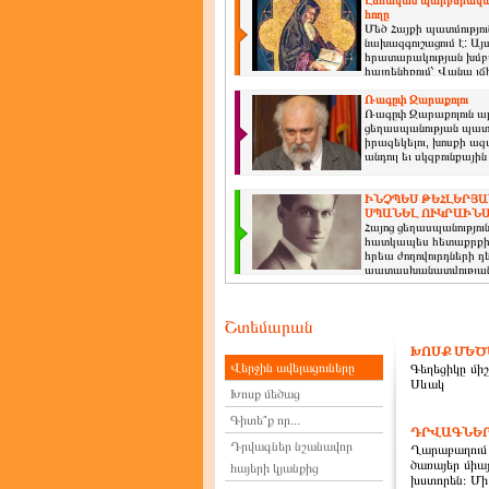
Լեհական պարբերականը
հողը
Մեծ Հայքի պատմությու
նախազգուշացում է: Այ
հրատարակության խմբա
հայրենիքում՝ Վանա լճ
Ռագըփ Զարաքոլու
Ռագըփ Զարաքոլուն ա
ցեղասպանության պատմ
իրազեկելու, խոսքի ազ
անդուլ եւ սկզբունքայ
ԻՆՉՊԵՍ ԹԵՀԼԵՐՅԱ
ՍՊԱՆԵԼ ՈՒԿՐԱԻՆ
Հայոց ցեղասպանությու
հատկապես հետաքրքիր 
հրեա ժողովուրդների դ
պատասխանատվության դե
Շտեմարան
ԽՈՍՔ ՄԵԾ
Վերջին ավելացուները
Գեղեցիկը միշ
Սևակ
Խոսք մեծաց
Գիտե՞ք որ...
ԴՐՎԱԳՆԵՐ
Դրվագներ նշանավոր
Ղարաբաղում
ծառայեր միա
հայերի կյանքից
խստորեն։ Մի 