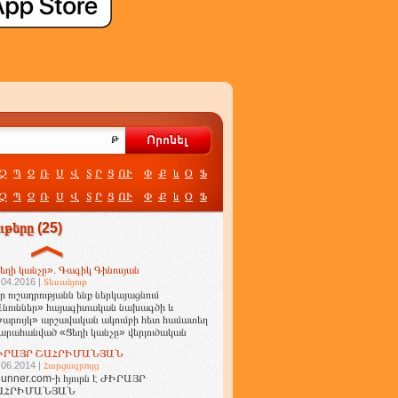
Չ
Պ
Ջ
Ռ
Ս
Վ
Տ
Ր
Ց
ՈՒ
Փ
Ք
և
Օ
Ֆ
Չ
Պ
Ջ
Ռ
Ս
Վ
Տ
Ր
Ց
ՈՒ
Փ
Ք
և
Օ
Ֆ
թերը (25)
եղի կանչը». Գագիկ Գինոսյան
.04.2016 |
Տեսանյութ
ր ուշադրությանն ենք ներկայացնում
նուններ» հայագիտական նախագծի և
արույկ» արշավական ակումբի հետ համատեղ
արահանված «Ցեղի կանչը» վերլուծական
ղոր
ԻՐԱՅՐ ՇԱՀՐԻՄԱՆՅԱՆ
.06.2014 |
Հարցազրույց
unner.com-ի հյուրն է ԺԻՐԱՅՐ
ԱՀՐԻՄԱՆՅԱՆ