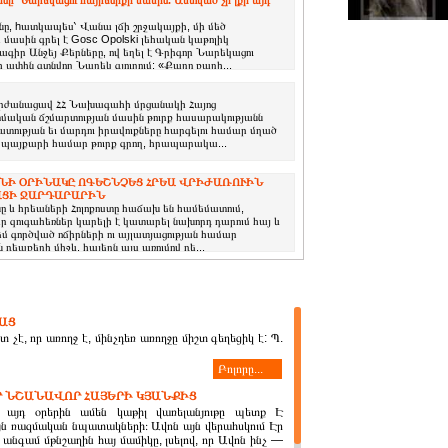
՝ Նարեկացու հայրենիքի մասին. Աստված չի լքի այդ
նը, hատկապես՝ Վանա լճի շրջակայքի, մի մեծ
ս մասին գրել է Gosc Opolski լեհական կաթոլիկ
գիր Անջեյ Քերները, ով եղել է Գրիգոր Նարեկացու
ի ափին գտնվող Նարեկ գյուղում: «Քարը քարի...
րժանացավ ՀՀ Նախագահի մրցանակի Հայոց
ական ճշմարտության մասին թուրք հասարակությանն
ատության եւ մարդու իրավուքները հարգելու համար մղած
ին պայքարի համար թուրք գրող, հրապարակա...
ՆԻ ՕՐԻՆԱԿԸ ՈԳԵՇՆՉԵՑ ՀՐԵԱ ՎՐԻԺԱՌՈՒԻՆ
ԱՑԻ ՋԱՐԴԱՐԱՐԻՆ
նը և հրեաների Հոլոքոստը հաճախ են համեմատում,
զուգահեռներ կարելի է կատարել նախորդ դարում հայ և
եմ գործված ոճիրների ու այլատյացության համար
պքերի միջև. հայերն այս առումով դե...
ԱՑ
տ չէ, որ առողջ է, մինչդեռ առողջը միշտ գեղեցիկ է: Պ.
Բոլորը...
 ՆՇԱՆԱՎՈՐ ՀԱՅԵՐԻ ԿՅԱՆՔԻՑ
 այդ օրերին ամեն կաթիլ վառելանյութը պետք Է
յն ռազմական նպատակների։ Ավոն այն վերահսկում Էր
անգամ մթնշաղին հայ մամիկը, լսելով, որ Ավոն ինչ —