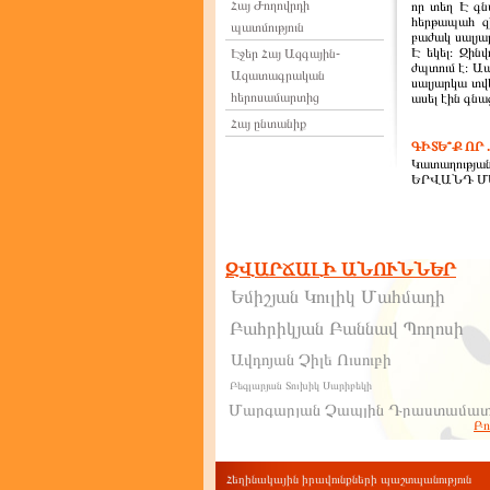
Հայ Ժողովրդի
որ տեղ Է գն
հերթապահ զի
պատմություն
բաժակ սալյա
Է եկել։ Զին
Էջեր Հայ Ազգային-
ժպտում է։ Ապ
Ազատագրական
սալյարկա տվե
հերոսամարտից
ասել էին գնացե
Հայ ընտանիք
ԳԻՏԵ՞Ք ՈՐ ..
Կատաղության
ԵՐՎԱՆԴ ՄԱ
63. ԱՐՑԱ
1921թ. հուլ
տարածքում 
ԶՎԱՐՃԱԼԻ ԱՆՈՒՆՆԵՐ
ցանկանում ն
ԼՂՀ-ին: 1921
Եմիշյան Կուլիկ Մահմադի
ԼՂՀ-ին ինք
ներկայացո
Բահրիկյան Բաննավ Պողոսի
Ավդոյան Չիլե Ուսուբի
ՄԱՐՏԱ
ԳՈՐԾՈՂՈՒԹ
Բեգլարյան Տուխիկ Սարիբեկի
զինատար հեծ
Մարգարյան Չապլին Դրաստամա
Սասուն Սասո
Բոլ
Բարսեղյան Դոնախանում Եզե
թշնամու դեմ
Վարդպարոն
որոնք շտապ
Շահպարոն
Խուբլար
կանոնավոր 
մարտիկներ
Հեղինակային իրավունքների պաշտպանություն
Աբրահամյան Պուշկին Խաչատուրի