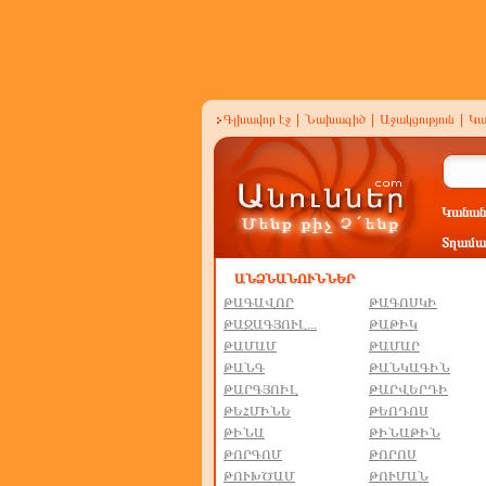
Գլխավոր էջ
|
Նախագիծ
|
Աջակցություն
|
Կա
Կանան
Տղամա
ԸՆԹԱՑԻԿ ՏԵՍԱԳՐՈՒԹՅՈՒՆԸ
ԱՆՁՆԱՆՈՒՆՆԵՐ
ԹԱԳԱՎՈՐ
ԹԱԳՈՍԿԻ
ԹԱԶԱԳՅՈՒԼ...
ԹԱԹԻԿ
ԹԱՄԱՄ
ԹԱՄԱՐ
ԹԱՆԳ
ԹԱՆԿԱԳԻՆ
ԹԱՐԳՅՈԻԼ
ԹԱՐՎԵՐԴԻ
ԹԵՀՄԻՆԵ
ԹԵՈԴՈՍ
ԹԻՆԱ
ԹԻՆԱԹԻՆ
ԹՈՐԳՈՄ
ԹՈՐՈՍ
ԹՈՒԽԾԱՄ
ԹՈՒՄԱՆ