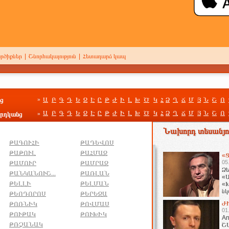
րծիքներ
|
Շնորհակալություն
|
Հետադարձ կապ
ց
Ա
Բ
Գ
Դ
Ե
Զ
Է
Ը
Թ
Ժ
Ի
Լ
Խ
Ծ
Կ
Հ
Ձ
Ղ
Ճ
Մ
Յ
Ն
Շ
Ո
»
Ա
Բ
Գ
Դ
Ե
Զ
Է
Ը
Թ
Ժ
Ի
Լ
Խ
Ծ
Կ
Հ
Ձ
Ղ
Ճ
Մ
Յ
Ն
Շ
Ո
րդկանց
»
Նախորդ տեսանյու
ԹԱԳՈՒՀԻ
ԹԱԴԵՎՈՍ
ԹԱԹՈՒԼ
ԹԱՀՄԱԶ
«Ց
05
ԹԱՄՈՒՐ
ԹԱՄՐԱԶ
Ձե
ԹԱՆԿԱՆՈՒՇ...
ԹԱՌԼԱՆ
«Ա
ԹԵԼԼԻ
ԹԵԼՄԱՆ
«Խ
նկ
ԹԵՈԴՈՐՈՍ
ԹԵՐԵԶԱ
հա
Ժ
ԹՈՌՆԻԿ
ԹՈՎՄԱՍ
01
ԹՈՒԹԱԿ
ԹՈՒԽԻԿ
An
ԹՌՉԱՆԱԿ
Շ