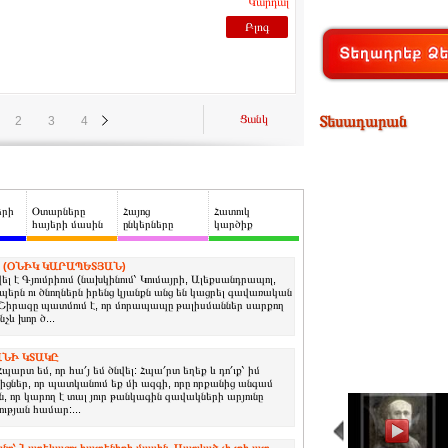
Կարդալ
Բլոգ
Ցանկ
Տեսադարան
2
3
4
երի
Օտարները
Հայոց
Հատուկ
հայերի մասին
ընկերները
կարծիք
 (ՕՆԻԿ ԿԱՐԱՊԵՏՅԱՆ)
լ է Գյումրիում (նախկինում՝ Կումայրի, Ալեքսանդրապոլ,
երն ու ծնողներն իրենց կյանքն անց են կացրել գավառական
: Շիրազը պատմում է, որ մորապապը թալիսմաններ սարքող
նչև խոր ծ...
ՆԻ ԿՏԱԿԸ
Հպարտ եմ, որ հա՛յ եմ ծնվել: Հպա՛րտ եղեք և դո՛ւք՝ իմ
իցներ, որ պատկանում եք մի ազգի, որը որքանից անգամ
, որ կարող է տալ յուր թանկագին զավակների արյունը
ւթյան համար:...