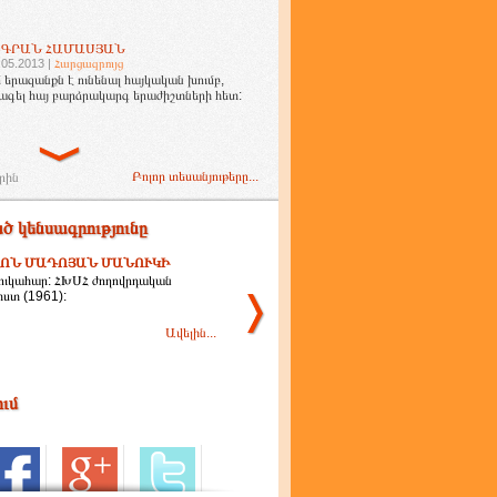
ԻԳՐԱՆ ՀԱՄԱՍՅԱՆ
.05.2013 |
Հարցազրույց
 երազանքն է ունենալ հայկական խումբ,
ագել հայ բարձրակարգ երաժիշտների հետ:
Բոլոր տեսանյութերը...
րին
ծ կենսագրությունը
ՈՆ ՄԱԴՈՅԱՆ ՄԱՆՈՒԿԻ
ուկահար: ՀԽՍՀ ժողովրդական
ստ (1961):
Ավելին...
ում