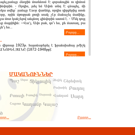
ացել,լամպը ձեռքին մոտենում Է զորանոցին ու դիմում
նվորին. - Որդիս, լսել եմ Ավոն տեղ Է գնացել, մի
րկա տվեք` լամպը Էսօր վառենք, որդիս դիրքերից տուն
վորը, որին մթության քողի տակ չէր ճանաչել մամիկը,
ա մոտ կանչելով անցնող զինվորին ասում է. - Մեկ դույլ
ք մայրիկին։ –Վա՜յ, Ավո ջան, դո՞ւ ես, քե մատաղ, բա
՞լ ես...
Բոլորը...
.
 վիրուսը 1923թ. հայտնաբերել է ֆրանսիահայ բժիշկ
ՆՈՒԵԼՅԱՆԸ (1872-1948թթ):
Բոլորը...
ԽՅԱՆ ՀԱՐՑԻ ՎԵՐԱՐԾԱՐԾՈՒՄԸ
իսի 5 որոշմամբ ԼՂՀ-ն տրվեց Ադրբեջանին: ԼՂՀ-ի
ստեղծվելու էր ինքնավար մարզ: Ադրբեջանը չէր
ՄԱԿԱՆՈՒՆՆԵՐ
ույնիսկ ինքնավարության այդ կարգավիճակը տրամադրել
թ. դիմելով Կոմկուսի կովկասյան Բյուրոյին` առաջարկեց
Պաշ
Սորտ
Ձեդիկ
Ցիկլոպիկ
Շերեփուկ
նավարություն չտարմադրել: Կումունիստական խավի
Բուդուլ
Բախտիկ
Բոլորը...
Բռուսլի
Սարսափ
Իտոգիկ
Վանդամ
Սարդ
ԿԱՆ ՈՒ ԶԻՆԱՏԱՐ ԽՄԲԵՐԻ
Կաղամբ
Շպրոտ
Կալաշ
ՅՈՒՆՆԵՐԸ 1903-1904 ԹԹ. 3. 1. «Մրրիկ»
ելախմբի անցումը Սասուն
տի
ւնում և Դաշտում ընթացող կռիվներին զուգընթաց,
որը...
Բոլորը...
կիմի
 մարտեր էին մղում զինատար ու մարտական խմբերը,
ում էին տարբեր ուղին երով օգնության հասնել
զորագնդերի և քուրդ աշիրեթների դեմ մարտնչող
ին: Թեպետ ժամանակաշրջանի ու արմատական