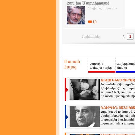
Համլետ Մարտիրոսյան
Ֆիզիկոս, հայագետ
19
Հեղինակներ
1
Ոստան
Հայտնի և
Հայերը հայ
Հայոց
անհայտ հայեր
մասին
ՀՈՎՀԱՆՆԵՍ ՇԻՐԱԶ
Հովհաննես Շիրազը ծնվե
Լենինական): Նրա պապ
Կարսում և Գյումրիում
մի անձնավորություն, մի
ԳՈՒՐԳԵՆ ՅԱՆԻԿՅԱ
Հպա՛րտ եմ որ հայ եմ: 
սիրելի հեռավոր ցեղակ
ապացուցել է աշխարհին
ազատության ու արդարո