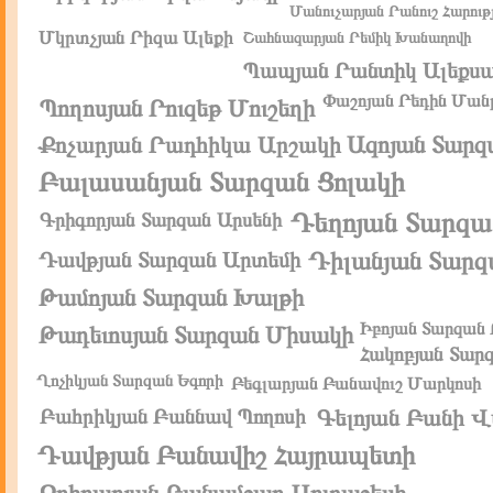
Մանուչարյան Րանուշ Հարությ
Մկրտչյան Րիզա Ալեքի
Շահնազարյան Րեմիկ Խանաղովի
Պապյան Րանտիկ Ալեքսա
Փաշոյան Րեդին Ման
Պողոսյան Րուզեթ Մուշեղի
Ազոյան Տարզ
Քոչարյան Րադհիկա Արշակի
Բալասանյան Տարզան Ցոլակի
Դեղոյան Տարզա
Գրիգորյան Տարզան Արսենի
Դիլանյան Տարզ
Դավթյան Տարզան Արտեմի
Թամոյան Տարզան Խալթի
Իբոյան Տարզան
Թադեւոսյան Տարզան Միսակի
Հակոբյան Տար
Ղոչիկյան Տարզան Եգորի
Բեգլարյան Բանավուշ Մարկոսի
Բահրիկյան Բաննավ Պողոսի
Գելոյան Բանի Վ
Դավթյան Բանավիշ Հայրապետի