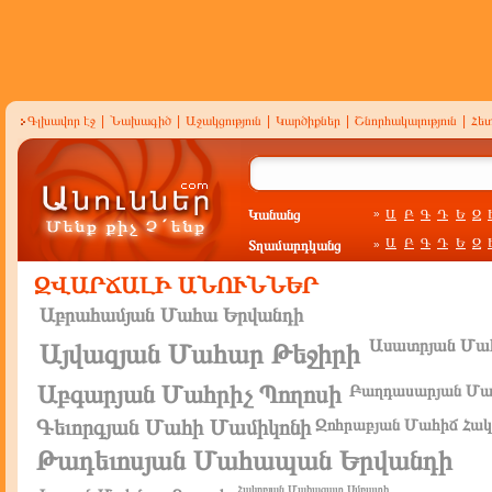
Գլխավոր էջ
|
Նախագիծ
|
Աջակցություն
|
Կարծիքներ
|
Շնորհակալություն
|
Հե
Կանանց
Ա
Բ
Գ
Դ
Ե
Զ
»
Ա
Բ
Գ
Դ
Ե
Զ
Տղամարդկանց
»
ԶՎԱՐՃԱԼԻ ԱՆՈՒՆՆԵՐ
Աբրահամյան Մահա Երվանդի
Ասատրյան Մահ
Այվազյան Մահար Թեջիրի
Աբգարյան Մահրիչ Պողոսի
Բաղդասարյան Մահ
Գեւորգյան Մահի Մամիկոնի
Զոհրաբյան Մահիճ Հակ
Թադեւոսյան Մահապան Երվանդի
Հակոբյան Մահազատ Սմբատի