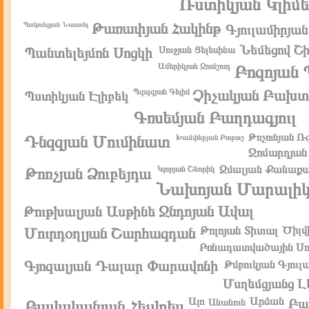
Ռստիկյան Կլիմ
Թառափյան Հակինթ
Պտկունցյան Նաստել
Գյուլամիրյա
Նեմեցով Շի
Սուջյան Ցելեսինա
Պանտելեյմոն Սոցկի
Ամերիկյան Ջումշուդ
Բոզոյան
Պզպզյան Գելիմ
Չիչակյան Բախտ
Պստիկյան Էլիբեկ
Գռսեմյան Բաղդագյուլ
Թռչունյան Ռ
Դնզզյան Մումինատ
Խամփերյան Բուբուշ
Ջոմարդյան
Զմալյան Քանաք
Կլորյան Շնորիկ
Թոռչյան Ձուբեյդա
Նախոյան Մարալի
Ջնդոյան Ավալ
Թութխալյան Ասթինե
Թոլոյան Տիտալ
Ծիլվ
Մուրդօղլյան Շարհազդան
Բռնադատվածային Ս
Գյոզալյան Դալար Փարավոնի
Թմբուկյան Գյուլ
Մսղեմցյանց Լ
Ալո
Արձան
Անանուն
Բա
Բավականյան Հելվրես