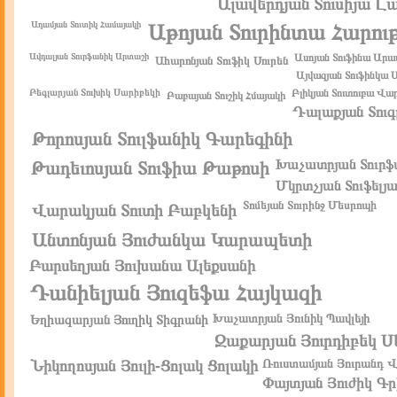
Ալավերդյան Տուսիյա Լ
Ադամյան Տուտիկ Համայակի
Աթոյան Տուրինտա Հարու
Ավդալյան Տուրֆանիկ Արտաշի
Ասոյան Տուֆինա Արա
Ահարոնյան Տուֆիկ Սուրեն
Այվազյան Տուֆինկա Ս
Բեգլարյան Տուխիկ Սարիբեկի
Բլիկյան Տուտուբա Վ
Բաբայան Տուշիկ Հմայակի
Դալաքյան Տուգ
Թորոսյան Տուլֆանիկ Գարեգինի
Խաչատրյան Տուրֆ
Թադեւոսյան Տուֆիա Թաթոսի
Մկրտչյան Տուֆելյ
Տոմեյան Տուրինջ Մեսրոպի
Վարակյան Տուտի Բաբկենի
Անտոնյան Յուժանկա Կարապետի
Բարսեղյան Յուխանա Ալեքսանի
Դանիելյան Յուզեֆա Հայկազի
Խաչատրյան Յունիկ Պավլեյի
Եղիազարյան Յուղիկ Տիգրանի
Զաքարյան Յուրդիբեկ Ս
Ռուստամյան Յուրանդ 
Նիկողոսյան Յուլի-Ցոլակ Ցոլակի
Փայտյան Յուժիկ Գր