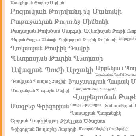
Առաքելյան Թութուշ Աղվան
Բոզլուկյան Թուրվանդիկ Մանուկի
Բաբաջանյան Թուրունջ Սիմեոնի
Բադալյան Թուխծամ Սարգսի
Ավետիսյան Թութի Ռո
Հակոբյան 
Գրիգորյան Թուշիկ Թովմասի
Գելոյան Թուքյաս Ահմադի
Ղուկասյան Թուփիկ Դավթի
Պետրոսյան Թուրին Պետրոսի
Արթենյան Պու
Ավագյան Պուժի Արշակի
Աբրահամյան Պուշկին Խաչատ
Խաչատրյան Պուրակ Ս
Դավթյան Պուպուշ Հաջիյի
Օհանյան Պուճուր Հարությունի
Մարյանյան Պուգաչեւ Մելիքի
Վայբեգուման Թաթև
Մագբեթ Գրիգորյան
Գագիկ Արգելակյան
Տանուտերյան 
Ղասաբյան Պտղունցիկ
Շլորյան Գարֆինքյուլ
Թխկլչյան Ծծաշատ
Գրիգորյան Յուղաբեր Ցարդոյի
Մստոյան Գեղեցիկ Բուլվերսիկի