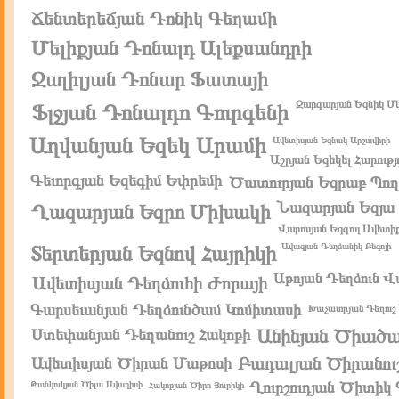
Ճենտերեճյան Դոնիկ Գեղամի
Մելիքյան Դոնալդ Ալեքսանդրի
Ջալիլյան Դոնար Ֆատայի
Զարգարյան Եզնիկ Մ
Ֆլջյան Դոնալդո Գուրգենի
Աղվանյան Եզեկ Արամի
Ավետիսյան Եզնակ Արշավիրի
Աշրյան Եզեկել Հարությ
Գեւորգյան Եզեգիմ Եփրեմի
Ծատուրյան Եզրաբ Պող
Նազարյան Եզյա 
Ղազարյան Եզրո Միխակի
Վարոսյան Եզգուլ Ավետի
Տերտերյան Եզնով Հայրիկի
Ավագյան Դեղձանիկ Բեգոյի
Աթոյան Դեղձուն 
Ավետիսյան Դեղձուհի Ժորայի
Գարսեւանյան Դեղձունծամ Կոմիտասի
Խաչատրյան Դեղուշ
Անինյան Ծիածա
Ստեփանյան Դեղանուշ Հակոբի
Բադալյան Ծիրանու
Ավետիսյան Ծիրան Մաթոսի
Ղուրշուդյան Ծիտիկ 
Թանկուկյան Ծիլա Ավադիսի
Հակոբյան Ծիրո Յուրիկի