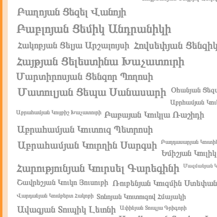
Բաղոյան Ցեզել Վանոյի
Բաբլոյան Ցեմիկ Անդրանիկի
Հովսեփյան Ցենզի
Հակոբյան Ցելյա Արշալույսի
Հայթյան Ցելեստինա Խաչատուրի
Մարտիրոսյան Ցենզոր Պողոսի
Մատուլյան Ցեպա Սանասարի
Օհանյան Ցեզ
Աբրհամյան Կու
Աբրահամյան Կույբիշ Խաչատուրի
Բաբայան Կուկլա Ռաշիդի
Աբրահամյան Կուտուզ Պետրոսի
Բաղդասարյան Կուտիկ
Աբրահամյան Կուրղին Սարգսի
Եմիշյան Կուլ
Հարությունյան Կուրսել Գարեգինի
Մազմանյան Կ
Շավրեշյան Կուկո Յուսուբի
Ռուբենյան Կուզմին Ստեփան
Վարդանյան Կումբերտ Հակոբի
Տոնոյան Կուտուզով Հմայակի
Ավագյան Տուպիկ Լեւոնի
Ափինյան Տուպյա Գրիգորի