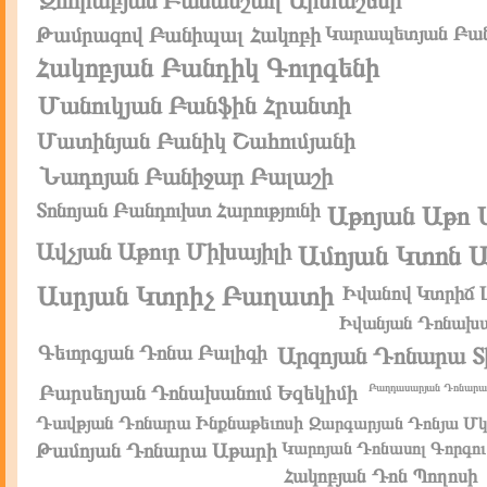
Զոհրաբյան Բանամշաղ Արտաշեսի
Թամրազով Բանիպալ Հակոբի
Կարապետյան Բան
Հակոբյան Բանդիկ Գուրգենի
Մանուկյան Բանֆին Հրանտի
Մատինյան Բանիկ Շահումյանի
Նադոյան Բանիջար Բալաշի
Տոնոյան Բանդուխտ Հարությունի
Աթոյան Աթո 
Ավչյան Աթուր Միխայիլի
Ամոյան Կտոն Ա
Ասրյան Կտրիչ Բաղատի
Իվանով Կտրիճ 
Իվանյան Դոնախա
Գեւորգյան Դոնա Բալիգի
Արզոյան Դոնարա Տի
Բարսեղյան Դոնախանում Եզեկիմի
Բաղդասարյան Դոնարա 
Դավթյան Դոնարա Ինքնաթեւոսի
Զարգարյան Դոնյա Մկ
Թամոյան Դոնարա Աթարի
Կարոյան Դոնասոլ Գորգու
Հակոբյան Դոն Պողոսի