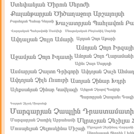
Ստեփանյան Ծիրուն Սերոժի
Քալանթարյան Ծիծաղաջուր Արշալույսի
Բարսեղյան Պահար Գեղամի
Խաչատրյան Պահլավուն Բ
Վարդանյան Պահլավունի Սամվելի
Մնացականյան Բեղձանիկ Սուրենի
Ավդալյան Չոլլո Ամարի
Ալոյան Չոլո Աթարի
Ամոյան Չոլո Իրզայի
Ամոյան Չոլո Ղարամանի
Աջամյան Չոլո Իդատի
Ալիեւ Չալո Սայդոյի
Ասմարյան Չալտո Գրիգորի
Ավդոյան Չաչե Ահմա
Ավդոյան Չիլե Ուսուբի
Ասոյան Չինար Խդրի
Ալեքսանյան Չինար Կավկազի
Ալեքյան Չկալով Պավլիկի
Պարուրյան Չապաեւ Գագի
Գալոյան Չիչակ Սիաբանդի
Մարգարյան Չապլին Դրաստամատի
Մկրտչյան Չեչիլյա 
Մարգարյան Չառլիկ Աբրահամի
Մկրտչյան Չեշմինազ Վարդանի
Մուսայելյան Չելյուսկինա Միշայի
Անդրեասյան Ցեդրիկ Լեւի