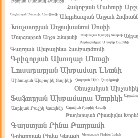
Իբոյան Մահմադ Քալաշի
Հակոբյան Մահուրի Արշա
Սուքիասյան Մահուբիկ Լիտվինովի
Անդրեասյան Աղջան Հովհան
Խաչատրյան Աղջախանում Սոսիի
Անախասյան Ախուրիկ Կառլոսի
Ավդալ
Մարգարյան Աղջո Հմայակի
Բոյմուշակյան Ախպեր Շահենի
Գալոյան Ախթալինա Համբարձումի
Գրիգորյան Ախուդար Մնացի
Լուսարարյան Ախթամար Լեւոնի
Մինասյան Ախբուրիկ Ցարիկի
Չալոյան Ախե Չարկյազի
Օհաջանյան Ախչանիկ 
Աբրահամ
Ֆաֆուրյան Ախթամարա Սուրիկի
Ասրիյան Րաչիկ Կառլենի
Ադամյան Րյուրիկ Վռամի
Թադեւոսյան Րիասիլվա Խորե
Գալստյան Րինա Բաղրամի
Գրիգորյան Րիվա Կնյազի
Կիրակոսյան Րիդինա Լեւիկի