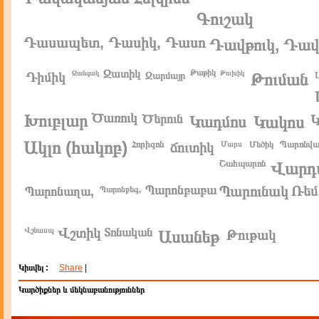
Գուշակ
Դասապետ, Դասիկ, Դասո
Դավթուկ, Դա
Զատիկ
Թաթիկ
Զանգակ
Թուխիկ
Դիմիկ
Զարմայր
Թուման
Ծառուկ
Խուբլար
Ծերուն
Կ
Կադմոս
Կակոս
Ակլո (հակոբ)
Հորիզոն
Պարոնվա
ճուտիկ
Մարս
Մեծիկ
Շահպարոն
Վարդ
Պարոնբաբա
Պարունակ
Ռեմ
Պարոնաղա,
Պարոնբեգ,
Վշտիկ
Վշնասպ
Տոնական
Ասանեթ
Թութակ
Կիսվել :
Share
|
Կարծիքներ և մեկնաբանություններ