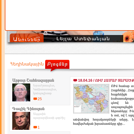
Արթուր Շահնազարյան
18.04.16 / ՈՒՄ ՀԱՄԱՐ ՏԱՐԱԾՔ Է
Երաժշտագետ,
ՈՒմ համար տա
Կոմիտասագետ,
Հայրենիք...Հա
կոմպոզիտոր
հայրենիքն
նահատակությ
25
գնով են պ
ապացուցեց
Գագիկ Գինոսյան
հերոսները: Ի
Ազգաին
և ում, ով է ա
պարարվեստի գործիչ
անվանվող հողակտորների տերը, եթ
հավերժական խրամատները դիր...
1