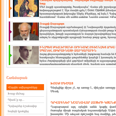
Լեհական պարբերականը՝ Նարեկացու հայրենիքի մասին. Ա
հողը
Մեծ Հայքի պատմությունը, hատկապես՝ Վանա լճի շրջակայքի
նախազգուշացում է: Այս մասին գրել է Gosc Opolski լեհակա
հրատարակության խմբագիր Անջեյ Քերները, ով եղել է Գրի
հայրենիքում՝ Վանա լճի ափին գտնվող Նարեկ գյուղում: «Քա
Ռագըփ Զարաքոլու
Ռագըփ Զարաքոլուն արժանացավ ՀՀ Նախագահի մրցանակի
ցեղասպանության պատմական ճշմարտության մասին թուրք 
իրազեկելու, խոսքի ազատության եւ մարդու իրավուքները հ
անդուլ եւ սկզբունքային պայքարի համար թուրք գրող, հրա
ԻՆՉՊԵՍ ԹԵՀԼԵՐՅԱՆԻ ՕՐԻՆԱԿԸ ՈԳԵՇՆՉԵՑ ՀՐԵԱ
ՍՊԱՆԵԼ ՈՒԿՐԱԻՆԱՑԻ ՋԱՐԴԱՐԱՐԻՆ
Հայոց ցեղասպանությունը և հրեաների Հոլոքոստը հաճախ են
հատկապես հետաքրքիր զուգահեռներ կարելի է կատարել նա
հրեա ժողովուրդների դեմ գործված ոճիրների ու այլատյացո
պատասխանատվության դեպքերի միջև. հայերն այս առումով 
Շտեմարան
ԽՈՍՔ ՄԵԾԱՑ
Վերջին ավելացուները
Գեղեցիկը միշտ չէ, որ առողջ է, մինչդեռ առողջը
Սևակ
Խոսք մեծաց
Գիտե՞ք որ...
ԴՐՎԱԳՆԵՐ ՆՇԱՆԱՎՈՐ ՀԱՅԵՐԻ ԿՅԱՆՔ
Դրվագներ նշանավոր
Ղարաբաղում այդ օրերին ամեն կաթիլ վառե
ծառայեր միայն ռազմական նպատակների։ Ավոն 
հայերի կյանքից
խստորեն։ Մի անգամ մթնշաղին հայ մամիկը, լսե