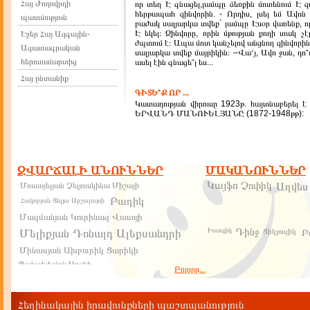
Հայ Ժողովրդի
որ տեղ Է գնացել,լամպը ձեռքին մոտենում Է զո
հերթապահ զինվորին. - Որդիս, լսել եմ Ավոն
պատմություն
բաժակ սալյարկա տվեք` լամպը Էսօր վառենք, որ
Է եկել։ Զինվորը, որին մթության քողի տակ չէ
Էջեր Հայ Ազգային-
ժպտում է։ Ապա մոտ կանչելով անցնող զինվորին ա
Ազատագրական
սալյարկա տվեք մայրիկին։ –Վա՜յ, Ավո ջան, դո՞
հերոսամարտից
ասել էին գնացե՞լ ես...
Հայ ընտանիք
ԳԻՏԵ՞Ք ՈՐ ...
Կատաղության վիրուսը 1923թ. հայտնաբերել է
ԵՐՎԱՆԴ ՄԱՆՈՒԵԼՅԱՆԸ (1872-1948թթ):
63. ԱՐՑԱԽՅԱՆ ՀԱՐՑԻ ՎԵՐԱՐԾԱՐԾՈՒՄ
1921թ. հուլիսի 5 որոշմամբ ԼՂՀ-ն տրվեց Ա
տարածքում ստեղծվելու էր ինքնավար մարզ
ԶՎԱՐՃԱԼԻ ԱՆՈՒՆՆԵՐ
ՄԱԿԱՆՈՒՆՆԵՐ
ցանկանում նույնիսկ ինքնավարության այդ կարգ
ԼՂՀ-ին: 1921թ. դիմելով Կոմկուսի կովկասյան Բյ
Կայֆո
Չոփիկ
Մուսայելյան Չելյուսկինա Միշայի
Աղվես
ԼՂՀ-ին ինքնավարություն չտարմադրել: Կու
Բադիկ
Հակոբյան Ցելյա Արշալույսի
ներկայացո
Մազմանյան Կուրինազ Վասոյի
Դինջ
Իտոգիկ
Մելիքյան Դոնալդ Ալեքսանդրի
Ցիկլոպիկ
Բ
ՄԱՐՏԱԿԱՆ ՈՒ ԶԻՆԱՏԱ
ԳՈՐԾՈՂՈՒԹՅՈՒՆՆԵՐԸ 1903-1904 ԹԹ. 
Մինասյան Ախբուրիկ Ցարիկի
զինատար հեծելախմբի անցումը Սասուն
Պանտելեյմոն Սոցկի
Սասուն Սասունում և Դաշտում ընթացող կռիվ
Բոլորը...
թշնամու դեմ մարտեր էին մղում զինատար ու
Ավդալյան Տուրֆանիկ Արտաշի
որոնք շտապում էին տարբեր ուղին երով օ
Անտոնյան Յուժանկա Կարապետի
կանոնավոր զորագնդերի և քուրդ աշիրեթնե
Հեղինակային իրավունքների պաշտպանություն
մարտիկներին: Թեպետ ժամանակաշրջան
Ֆլջյան Դոնալդո Գուրգենի