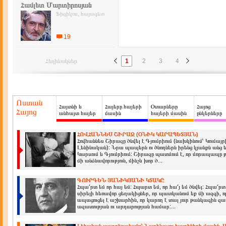
Համլետ Մարտիրոսյան
Ֆիզիկոս, հայագետ
19
Հեղինակներ
1
2
3
4
Ոստան
Հայտնի և
Հայերը հայերի
Օտարները
Հայոց
Հայոց
անհայտ հայեր
մասին
հայերի մասին
ընկերները
ՀՈՎՀԱՆՆԵՍ ՇԻՐԱԶ (ՕՆԻԿ ԿԱՐԱՊԵՏՅԱՆ)
Հովհաննես Շիրազը ծնվել է Գյումրիում (նախկինում՝ Կումայ
Լենինական): Նրա պապերն ու ծնողներն իրենց կյանքն անց
Կարսում և Գյումրիում: Շիրազը պատմում է, որ մորապապը
մի անձնավորություն, մինչև խոր ծ...
ԳՈՒՐԳԵՆ ՅԱՆԻԿՅԱՆԻ ԿՏԱԿԸ
Հպա՛րտ եմ որ հայ եմ: Հպարտ եմ, որ հա՛յ եմ ծնվել: Հպա՛րտ 
սիրելի հեռավոր ցեղակիցներ, որ պատկանում եք մի ազգի, 
ապացուցել է աշխարհին, որ կարող է տալ յուր թանկագին զա
ազատության ու արդարության համար:...