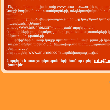
նշանակություն ունեցող իրադարձությո
Թմբուկյան Գյուլաբ
Իվանյան Դոնախանում Աշոտի
Մեջբերումներ անելիս հղումը www.anunner.com-ին պարտադ
Մկրտչյան Տուֆելյա Գրիգորի
Կայքի հոդվածների, լուսանկարների, տեղեկատվական և հան
Հայ ընտանիքի ինքնության պահպա
Աբրհամյան Կուկուշ Աբրհամի
մասնակի
քաղաքականությունը ՀՀ ազ•ային անվտան•ությ
Նազարյան Եզյա Գուրգենի
կամ ամբողջական վերարտադրությունն այլ կայքերում կամ 
բաղկացուցիչ մաս
լրատվամիջոցներում
Հայ ընտանիքի ինքնության պահպա
քաղաքականությունը ՀՀ ազ•ային անվտան•ությ
առանց www.anunner.com-ին հղղման՝ արգելվում է:
բաղկացուցիչ մաս
Գովազդների բովանդակության, ինչպես նաև օգտատերերի կ
մեկնաբանությունների
և կարծիքների համար կայքը պատասխանատվություն չի կրու
Կայքում ներկայացված տեղեկատվության անհամապատասխա
խնդրում ենք
տեղեկացնել www.anunner.com ադմենիստրացիային:
Հարցերի և առաջարկությունների համար գրել`
info@a
փոստին
: