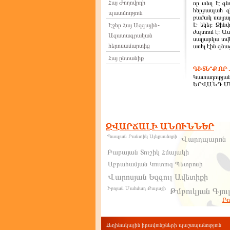
Հայ Ժողովրդի
որ տեղ Է գն
հերթապահ զի
պատմություն
բաժակ սալյա
Է եկել։ Զին
Էջեր Հայ Ազգային-
ժպտում է։ Ապ
Ազատագրական
սալյարկա տվե
հերոսամարտից
ասել էին գնացե
Հայ ընտանիք
ԳԻՏԵ՞Ք ՈՐ ..
Կատաղության
ԵՐՎԱՆԴ ՄԱ
63. ԱՐՑԱ
1921թ. հուլ
տարածքում 
ԶՎԱՐՃԱԼԻ ԱՆՈՒՆՆԵՐ
ցանկանում ն
ԼՂՀ-ին: 1921
Պապյան Րանտիկ Ալեքսանդրի
Վարդպարոն
ԼՂՀ-ին ինք
ներկայացո
Բաբայան Տուշիկ Հմայակի
Աբրահամյան Կուտուզ Պետրոսի
ՄԱՐՏԱ
Վարոսյան Եզգուլ Ավետիքի
ԳՈՐԾՈՂՈՒԹ
զինատար հեծ
Իբոյան Մահմադ Քալաշի
Թմբուկյան Գյու
Սասուն Սասո
Բոլ
թշնամու դեմ
Տանուտերյան Սկյուռիկ
որոնք շտապ
Գալոյան Ախթալինա Համբարձումի
կանոնավոր 
մարտիկներ
Հեղինակային իրավունքների պաշտպանություն