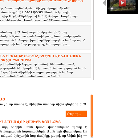
՝ Նարեկացու հայրենիքի մասին. Աստված չի լքի այդ
նը, hատկապես՝ Վանա լճի շրջակայքի, մի մեծ
ս մասին գրել է Gosc Opolski լեհական կաթոլիկ
գիր Անջեյ Քերները, ով եղել է Գրիգոր Նարեկացու
ի ափին գտնվող Նարեկ գյուղում: «Քարը քարի...
րժանացավ ՀՀ Նախագահի մրցանակի Հայոց
ական ճշմարտության մասին թուրք հասարակությանն
ատության եւ մարդու իրավուքները հարգելու համար մղած
ին պայքարի համար թուրք գրող, հրապարակա...
ՆԻ ՕՐԻՆԱԿԸ ՈԳԵՇՆՉԵՑ ՀՐԵԱ ՎՐԻԺԱՌՈՒԻՆ
ԱՑԻ ՋԱՐԴԱՐԱՐԻՆ
նը և հրեաների Հոլոքոստը հաճախ են համեմատում,
զուգահեռներ կարելի է կատարել նախորդ դարում հայ և
եմ գործված ոճիրների ու այլատյացության համար
պքերի միջև. հայերն այս առումով դե...
ԱՑ
տ չէ, որ առողջ է, մինչդեռ առողջը միշտ գեղեցիկ է: Պ.
Բոլորը...
 ՆՇԱՆԱՎՈՐ ՀԱՅԵՐԻ ԿՅԱՆՔԻՑ
 այդ օրերին ամեն կաթիլ վառելանյութը պետք Է
յն ռազմական նպատակների։ Ավոն այն վերահսկում Էր
անգամ մթնշաղին հայ մամիկը, լսելով, որ Ավոն ինչ —