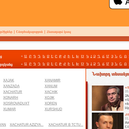
րծիքներ
|
Շնորհակալություն
|
Հետադարձ կապ
ց
Ա
Բ
Գ
Դ
Ե
Զ
Է
Ը
Թ
Ժ
Ի
Լ
Խ
Ծ
Կ
Հ
Ձ
Ղ
Ճ
Մ
Յ
Ն
Շ
Ո
»
Ա
Բ
Գ
Դ
Ե
Զ
Է
Ը
Թ
Ժ
Ի
Լ
Խ
Ծ
Կ
Հ
Ձ
Ղ
Ճ
Մ
Յ
Ն
Շ
Ո
րդկանց
»
Նախորդ տեսանյու
XAJAK
XANAMIR
XANZADA
XANUM
«Ց
05
XACHATUR
XACHIK
Ձե
XONARH
XOJIK
«Ա
XOSROVADUXT
XOREN
«Խ
նկ
XUMAR
XURSHUD
հա
Ժ
01
An
YAN
XACHATUR AZIZYA...
XACHATUR B TCTU...
Շ