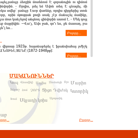
ացել,լամպը ձեռքին մոտենում Է զորանոցին ու դիմում
նվորին. - Որդիս, լսել եմ Ավոն տեղ Է գնացել, մի
րկա տվեք` լամպը Էսօր վառենք, որդիս դիրքերից տուն
վորը, որին մթության քողի տակ չէր ճանաչել մամիկը,
ա մոտ կանչելով անցնող զինվորին ասում է. - Մեկ դույլ
ք մայրիկին։ –Վա՜յ, Ավո ջան, դո՞ւ ես, քե մատաղ, բա
՞լ ես...
Բոլորը...
.
 վիրուսը 1923թ. հայտնաբերել է ֆրանսիահայ բժիշկ
ՆՈՒԵԼՅԱՆԸ (1872-1948թթ):
Բոլորը...
ԽՅԱՆ ՀԱՐՑԻ ՎԵՐԱՐԾԱՐԾՈՒՄԸ
իսի 5 որոշմամբ ԼՂՀ-ն տրվեց Ադրբեջանին: ԼՂՀ-ի
ստեղծվելու էր ինքնավար մարզ: Ադրբեջանը չէր
ՄԱԿԱՆՈՒՆՆԵՐ
ույնիսկ ինքնավարության այդ կարգավիճակը տրամադրել
թ. դիմելով Կոմկուսի կովկասյան Բյուրոյին` առաջարկեց
Կուզ
Զլո
Մարիո
Վնաս(իկ)
Ջումանջի
Աղվես
նավարություն չտարմադրել: Կումունիստական խավի
Ցիցո
Տմբուշ
Դվիժոկ
Հում
ՉՈՐՏ
Կտորիկ
Բոլորը...
Աբորտիկ
Խուճ
Սկլադի կռիս
ԿԱՆ ՈՒ ԶԻՆԱՏԱՐ ԽՄԲԵՐԻ
ՅՈՒՆՆԵՐԸ 1903-1904 ԹԹ. 3. 1. «Մրրիկ»
ելախմբի անցումը Սասուն
լաբ
ւնում և Դաշտում ընթացող կռիվներին զուգընթաց,
որը...
Բոլորը...
 մարտեր էին մղում զինատար ու մարտական խմբերը,
ում էին տարբեր ուղին երով օգնության հասնել
զորագնդերի և քուրդ աշիրեթների դեմ մարտնչող
ին: Թեպետ ժամանակաշրջանի ու արմատական