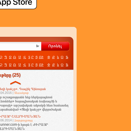
Չ
Պ
Ջ
Ռ
Ս
Վ
Տ
Ր
Ց
ՈՒ
Փ
Ք
և
Օ
Ֆ
Չ
Պ
Ջ
Ռ
Ս
Վ
Տ
Ր
Ց
ՈՒ
Փ
Ք
և
Օ
Ֆ
թերը (25)
եղի կանչը». Գագիկ Գինոսյան
.04.2016 |
Տեսանյութ
ր ուշադրությանն ենք ներկայացնում
նուններ» հայագիտական նախագծի և
արույկ» արշավական ակումբի հետ համատեղ
արահանված «Ցեղի կանչը» վերլուծական
ղոր
ԻՐԱՅՐ ՇԱՀՐԻՄԱՆՅԱՆ
.06.2014 |
Հարցազրույց
unner.com-ի հյուրն է ԺԻՐԱՅՐ
ԱՀՐԻՄԱՆՅԱՆ