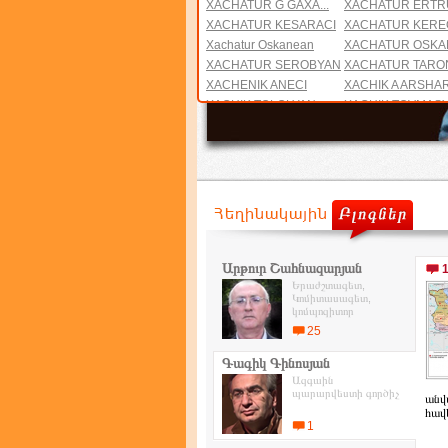
XACHATUR G GAXA...
XACHATUR ERTR
XACHATUR KESARACI
XACHATUR KEREQ
Xachatur Oskanean
XACHATUR OSKA
XACHATUR SEROBYAN
XACHATUR TARO
XACHENIK ANECI
XACHIK A ARSHAR.
XACHIK TOLOLYAN...
XACHIK TOVMAS
XASPEK - Xachat...
XECHO
XOSROV B KOTAK
XOSROV G
XOREN A MURADBE...
XOREN ABRAHAMY
XOREN XACHATRYA...
XUTLU BUDS ARCR
Արթուր Շահնազարյան
Երաժշտագետ,
Կոմիտասագետ,
կոմպոզիտոր
25
Գագիկ Գինոսյան
Ազգաին
պարարվեստի գործիչ
անվ
հավ
1