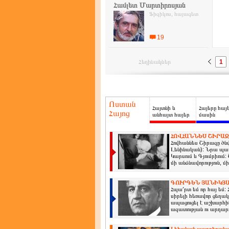
Համլետ Մարտիրոսյան
Ֆիզիկոս, հայագետ
19
Հեղինակներ
1
Ոստան
Հայտնի և
Հայերը հայ
Հայոց
անհայտ հայեր
մասին
ՀՈՎՀԱՆՆԵՍ ՇԻՐԱԶ
Հովհաննես Շիրազը ծնվե
Լենինական): Նրա պապ
Կարսում և Գյումրիում
մի անձնավորություն, մի
ԳՈՒՐԳԵՆ ՅԱՆԻԿՅԱ
Հպա՛րտ եմ որ հայ եմ: 
սիրելի հեռավոր ցեղակ
ապացուցել է աշխարհին
ազատության ու արդարո