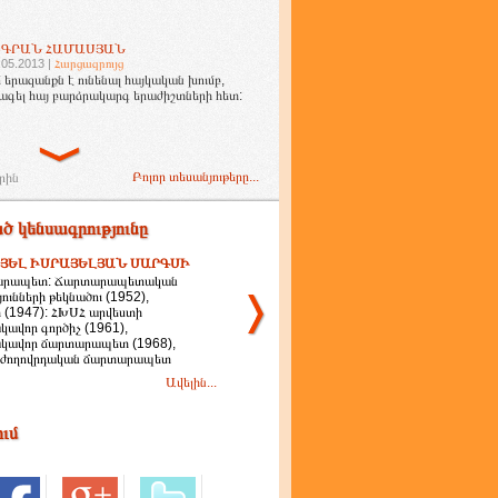
ԻԳՐԱՆ ՀԱՄԱՍՅԱՆ
.05.2013 |
Հարցազրույց
 երազանքն է ունենալ հայկական խումբ,
ագել հայ բարձրակարգ երաժիշտների հետ:
Բոլոր տեսանյութերը...
րին
ծ կենսագրությունը
ՅԵԼ ԻՍՐԱՅԵԼՅԱՆ ՍԱՐԳՍԻ
արապետ: Ճարտարապետական
յունների թեկնածու (1952),
 (1947): ՀԽՍՀ արվեստի
ավոր գործիչ (1961),
կավոր ճարտարապետ (1968),
ժողովրդական ճարտարապետ
Ավելին...
ում