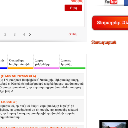
Կարդալ
Բլոգ
Ցանկ
2
3
4
Տեսադարան
երի
Օտարները
Հայոց
Հատուկ
հայերի մասին
ընկերները
կարծիք
 (ՕՆԻԿ ԿԱՐԱՊԵՏՅԱՆ)
լ է Գյումրիում (նախկինում՝ Կումայրի, Ալեքսանդրապոլ,
երն ու ծնողներն իրենց կյանքն անց են կացրել գավառական
: Շիրազը պատմում է, որ մորապապը թալիսմաններ սարքող
նչև խոր ծ...
ՆԻ ԿՏԱԿԸ
Հպարտ եմ, որ հա՛յ եմ ծնվել: Հպա՛րտ եղեք և դո՛ւք՝ իմ
իցներ, որ պատկանում եք մի ազգի, որը որքանից անգամ
, որ կարող է տալ յուր թանկագին զավակների արյունը
ւթյան համար:...