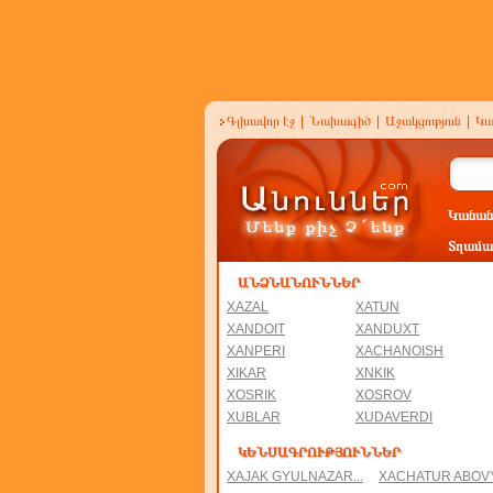
Գլխավոր էջ
|
Նախագիծ
|
Աջակցություն
|
Կա
Կանան
Տղամա
ԸՆԹԱՑԻԿ ՏԵՍԱԳՐՈՒԹՅՈՒՆԸ
ԱՆՁՆԱՆՈՒՆՆԵՐ
XAZAL
XATUN
XANDOIT
XANDUXT
XANPERI
XACHANOISH
XIKAR
XNKIK
XOSRIK
XOSROV
XUBLAR
XUDAVERDI
ԿԵՆՍԱԳՐՈՒԹՅՈՒՆՆԵՐ
XAJAK GYULNAZAR...
XACHATUR ABOV