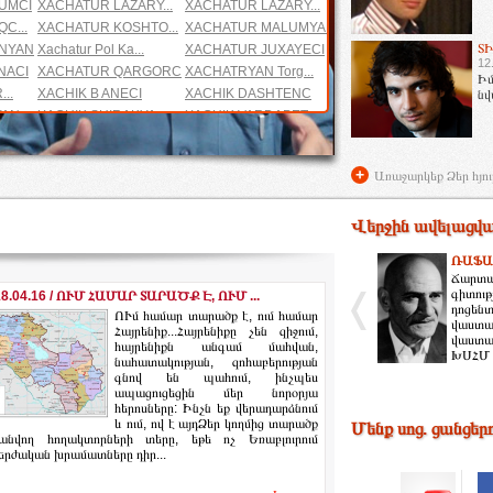
UMCI
XACHATUR LAZARY...
XACHATUR LAZARY...
C...
XACHATUR KOSHTO...
XACHATUR MALUMYAN
Տ
NYAN
Xachatur Pol Ka...
XACHATUR JUXAYECI
12
NACI
XACHATUR QARGORC
XACHATRYAN Torg...
Իմ
..
XACHIK B ANECI
XACHIK DASHTENC
նվ
YAN
XACHIK SHIRAKYA...
XACHIK VARDAPET,
XOSROV A MEC, X...
XOSROV ANZEVACI
XOSROVIDUXT
XOSROVIK TARGMA...
+
Առաջարկեք Ձեր հյու
A...
XOREN ABRAHAMYA...
XOREN ASH@GYAN
...
XUL XACHIK, XAC...
Վերջին ավելացվա
ՌԱՖԱ
Ճարտ
գիտութ
18.04.16 / ՈՒՄ ՀԱՄԱՐ ՏԱՐԱԾՔ Է, ՈՒՄ ...
դոցենտ
ՈՒմ համար տարածք է, ում համար
վաստակ
Հայրենիք...Հայրենիքը չեն զիջում,
վաստա
հայրենիքն անգամ մահվան,
ԽՍՀՄ 
նահատակության, զոհաբերության
գնով են պահում, ինչպես
ապացուցեցին մեր նորօրյա
հերոսները: Ինչն եք վերադարձնում
և ում, ով է այդՁեր կողմից տարածք
Մենք սոց. ցանցեր
անվող հողակտորների տերը, եթե ոչ Եռաբլուրում
երժական խրամատները դիր...