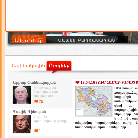
Արթուր Շահնազարյան
18.04.16 / ՈՒՄ ՀԱՄԱՐ ՏԱՐԱԾՔ Է
Երաժշտագետ,
ՈՒմ համար տա
Կոմիտասագետ,
Հայրենիք...Հա
կոմպոզիտոր
հայրենիքն
նահատակությ
25
գնով են պ
ապացուցեց
Գագիկ Գինոսյան
հերոսները: Ի
Ազգաին
և ում, ով է ա
պարարվեստի գործիչ
անվանվող հողակտորների տերը, եթ
հավերժական խրամատները դիր...
1