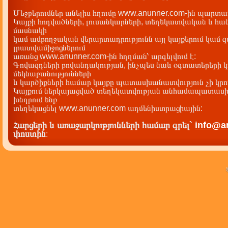
Նադոյան Բանիջար Բալաշի
նշանակություն ունեցող իրադարձությո
Մեջբերումներ անելիս հղումը www.anunner.com-ին պարտադ
Ամոյան Չոլո Ղարամանի
Կայքի հոդվածների, լուսանկարների, տեղեկատվական և հան
Հայ ընտանիքի ինքնության պահպա
Իբոյան Տարզան Ռաշիդի
մասնակի
քաղաքականությունը ՀՀ ազ•ային անվտան•ությ
կամ ամբողջական վերարտադրությունն այլ կայքերում կամ 
բաղկացուցիչ մաս
Դնզզյան Մումինատ
լրատվամիջոցներում
Հայ ընտանիքի ինքնության պահպա
Վարդանյան Կումբերտ Հակոբի
քաղաքականությունը ՀՀ ազ•ային անվտան•ությ
առանց www.anunner.com-ին հղղման՝ արգելվում է:
բաղկացուցիչ մաս
Գովազդների բովանդակության, ինչպես նաև օգտատերերի կ
Դավթուկ, Դավթակ
մեկնաբանությունների
և կարծիքների համար կայքը պատասխանատվություն չի կրու
Կայքում ներկայացված տեղեկատվության անհամապատասխա
խնդրում ենք
տեղեկացնել www.anunner.com ադմենիստրացիային:
Հարցերի և առաջարկությունների համար գրել`
info@a
փոստին
: