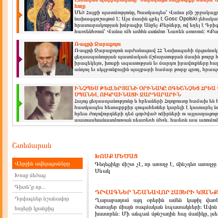
հողը
Մեծ Հայքի պատմությունը, hատկապես՝ Վանա լճի շրջակայքի
նախազգուշացում է: Այս մասին գրել է Gosc Opolski լեհակա
հրատարակության խմբագիր Անջեյ Քերները, ով եղել է Գրի
հայրենիքում՝ Վանա լճի ափին գտնվող Նարեկ գյուղում: «Քա
Ռագըփ Զարաքոլու
Ռագըփ Զարաքոլուն արժանացավ ՀՀ Նախագահի մրցանակի
ցեղասպանության պատմական ճշմարտության մասին թուրք 
իրազեկելու, խոսքի ազատության եւ մարդու իրավուքները հ
անդուլ եւ սկզբունքային պայքարի համար թուրք գրող, հրա
ԻՆՉՊԵՍ ԹԵՀԼԵՐՅԱՆԻ ՕՐԻՆԱԿԸ ՈԳԵՇՆՉԵՑ ՀՐԵԱ
ՍՊԱՆԵԼ ՈՒԿՐԱԻՆԱՑԻ ՋԱՐԴԱՐԱՐԻՆ
Հայոց ցեղասպանությունը և հրեաների Հոլոքոստը հաճախ են
հատկապես հետաքրքիր զուգահեռներ կարելի է կատարել նա
հրեա ժողովուրդների դեմ գործված ոճիրների ու այլատյացո
պատասխանատվության դեպքերի միջև. հայերն այս առումով 
Շտեմարան
ԽՈՍՔ ՄԵԾԱՑ
Վերջին ավելացուները
Գեղեցիկը միշտ չէ, որ առողջ է, մինչդեռ առողջը
Սևակ
Խոսք մեծաց
Գիտե՞ք որ...
ԴՐՎԱԳՆԵՐ ՆՇԱՆԱՎՈՐ ՀԱՅԵՐԻ ԿՅԱՆՔ
Դրվագներ նշանավոր
Ղարաբաղում այդ օրերին ամեն կաթիլ վառե
ծառայեր միայն ռազմական նպատակների։ Ավոն 
հայերի կյանքից
խստորեն։ Մի անգամ մթնշաղին հայ մամիկը, լսե