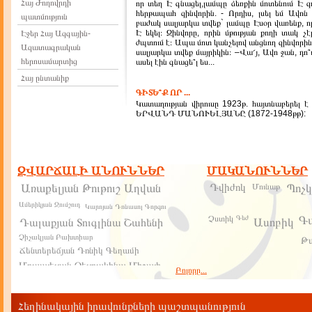
Հայ Ժողովրդի
որ տեղ Է գնացել,լամպը ձեռքին մոտենում Է զո
հերթապահ զինվորին. - Որդիս, լսել եմ Ավոն
պատմություն
բաժակ սալյարկա տվեք` լամպը Էսօր վառենք, որ
Է եկել։ Զինվորը, որին մթության քողի տակ չէ
Էջեր Հայ Ազգային-
ժպտում է։ Ապա մոտ կանչելով անցնող զինվորին ա
Ազատագրական
սալյարկա տվեք մայրիկին։ –Վա՜յ, Ավո ջան, դո՞
հերոսամարտից
ասել էին գնացե՞լ ես...
Հայ ընտանիք
ԳԻՏԵ՞Ք ՈՐ ...
Կատաղության վիրուսը 1923թ. հայտնաբերել է
ԵՐՎԱՆԴ ՄԱՆՈՒԵԼՅԱՆԸ (1872-1948թթ):
63. ԱՐՑԱԽՅԱՆ ՀԱՐՑԻ ՎԵՐԱՐԾԱՐԾՈՒՄ
1921թ. հուլիսի 5 որոշմամբ ԼՂՀ-ն տրվեց Ա
տարածքում ստեղծվելու էր ինքնավար մարզ
ԶՎԱՐՃԱԼԻ ԱՆՈՒՆՆԵՐ
ՄԱԿԱՆՈՒՆՆԵՐ
ցանկանում նույնիսկ ինքնավարության այդ կարգ
ԼՂՀ-ին: 1921թ. դիմելով Կոմկուսի կովկասյան Բյ
Դվիժոկ
Առաքելյան Թութուշ Աղվան
Մունաթ
Պոչ
ԼՂՀ-ին ինքնավարություն չտարմադրել: Կու
ներկայացո
Ամերիկյան Ջումշուդ
Կարոյան Դոնասոլ Գորգու
Չստիկ
Գեժ
Գ
Ասոբիկ
Դալաքյան Տուգլինա Շահենի
ՄԱՐՏԱԿԱՆ ՈՒ ԶԻՆԱՏԱ
Չիչակյան Բախտիար
Թս
ԳՈՐԾՈՂՈՒԹՅՈՒՆՆԵՐԸ 1903-1904 ԹԹ. 
Ճենտերեճյան Դոնիկ Գեղամի
զինատար հեծելախմբի անցումը Սասուն
Մուսայելյան Չելյուսկինա Միշայի
Սասուն Սասունում և Դաշտում ընթացող կռիվ
Բոլորը...
թշնամու դեմ մարտեր էին մղում զինատար ու
Բեգլարյան Բանավուշ Մարկոսի
որոնք շտապում էին տարբեր ուղին երով օ
կանոնավոր զորագնդերի և քուրդ աշիրեթնե
Մազմանյան Կուրինազ Վասոյի
Հեղինակային իրավունքների պաշտպանություն
մարտիկներին: Թեպետ ժամանակաշրջան