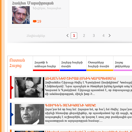
Համլետ Մարտիրոսյան
Ֆիզիկոս, հայագետ
19
Հեղինակներ
1
2
3
4
Ոստան
Հայտնի և
Հայերը հայերի
Օտարները
Հայոց
Հայոց
անհայտ հայեր
մասին
հայերի մասին
ընկերները
ՀՈՎՀԱՆՆԵՍ ՇԻՐԱԶ (ՕՆԻԿ ԿԱՐԱՊԵՏՅԱՆ)
Հովհաննես Շիրազը ծնվել է Գյումրիում (նախկինում՝ Կումայ
Լենինական): Նրա պապերն ու ծնողներն իրենց կյանքն անց
Կարսում և Գյումրիում: Շիրազը պատմում է, որ մորապապը
մի անձնավորություն, մինչև խոր ծ...
ԳՈՒՐԳԵՆ ՅԱՆԻԿՅԱՆԻ ԿՏԱԿԸ
Հպա՛րտ եմ որ հայ եմ: Հպարտ եմ, որ հա՛յ եմ ծնվել: Հպա՛րտ 
սիրելի հեռավոր ցեղակիցներ, որ պատկանում եք մի ազգի, 
ապացուցել է աշխարհին, որ կարող է տալ յուր թանկագին զա
ազատության ու արդարության համար:...