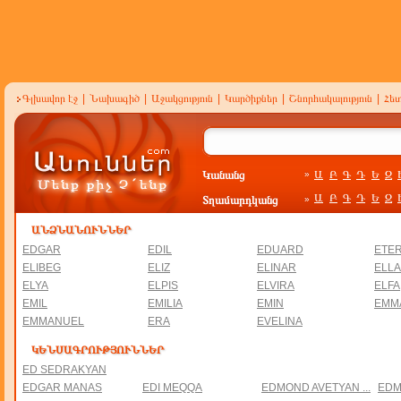
Գլխավոր էջ
|
Նախագիծ
|
Աջակցություն
|
Կարծիքներ
|
Շնորհակալություն
|
Հե
Կանանց
Ա
Բ
Գ
Դ
Ե
Զ
»
Ա
Բ
Գ
Դ
Ե
Զ
Տղամարդկանց
»
ԸՆԹԱՑԻԿ ՏԵՍԱԳՐՈՒԹՅՈՒՆԸ
ԱՆՁՆԱՆՈՒՆՆԵՐ
EDGAR
EDIL
EDUARD
ETER
ELIBEG
ELIZ
ELINAR
ELL
ELYA
ELPIS
ELVIRA
ELFA
EMIL
EMILIA
EMIN
EMM
EMMANUEL
ERA
EVELINA
ԿԵՆՍԱԳՐՈՒԹՅՈՒՆՆԵՐ
ED SEDRAKYAN
EDGAR MANAS
EDI MEQQA
EDMOND AVETYAN ...
EDM