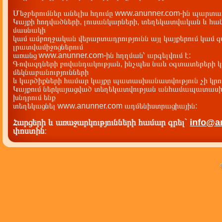
Եղիազարյան Յուղիկ Տիգրանի
նշանակություն ունեցող իրադարձությո
Մեջբերումներ անելիս հղումը www.anunner.com-ին պարտադ
Եմիշյան Կուլիկ Մահմադի
Կայքի հոդվածների, լուսանկարների, տեղեկատվական և հան
Բահրիկյան Բաննավ Պողոսի
Հայ ընտանիքի ինքնության պահպա
Լոռիս
մասնակի
քաղաքականությունը ՀՀ ազ•ային անվտան•ությ
Ասրիյան Րաչիկ Կառլենի
կամ ամբողջական վերարտադրությունն այլ կայքերում կամ 
բաղկացուցիչ մաս
Գելոյան Բանի Վազոյի
լրատվամիջոցներում
Հայ ընտանիքի ինքնության պահպա
քաղաքականությունը ՀՀ ազ•ային անվտան•ությ
առանց www.anunner.com-ին հղղման՝ արգելվում է:
բաղկացուցիչ մաս
Գովազդների բովանդակության, ինչպես նաև օգտատերերի կ
մեկնաբանությունների
և կարծիքների համար կայքը պատասխանատվություն չի կրու
Կայքում ներկայացված տեղեկատվության անհամապատասխա
խնդրում ենք
տեղեկացնել www.anunner.com ադմենիստրացիային:
Հարցերի և առաջարկությունների համար գրել`
info@a
փոստին
: