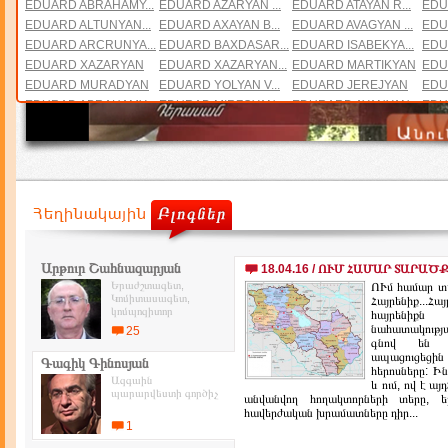
EDUARD ABRAHAMY...
EDUARD AZARYAN ...
EDUARD ATAYAN R...
EDU
EDUARD ALTUNYAN...
EDUARD AXAYAN B...
EDUARD AVAGYAN ...
EDU
EDUARD ARCRUNYA...
EDUARD BAXDASAR...
EDUARD ISABEKYA...
EDU
EDUARD XAZARYAN
EDUARD XAZARYAN...
EDUARD MARTIKYAN
EDU
EDUARD MURADYAN
EDUARD YOLYAN V...
EDUARD JEREJYAN
EDU
EDURAD ABRAHAMY...
EDURAD MIRZOYAN
EDURARD AYANYAN...
EDU
EDVARD ABGARYAN...
EDVARD TOSUNYAN...
ETEL MANOIELYAN
ELI
ELIZABET DIRAN
ELIS GANGOLFI
ELMIRA AMROYAN ...
ELM
ELVINA MAKARYAN
EMI MINASYAN
EMIL ARZU
EMI
EMIL GABRIELYAN...
EMIL GAZAZ - MA...
EMIN XACHATRYAN...
EMM
EMMA KOSTANDYAN...
ENT@NI MIRAQYAN
ENN BISHOP
ENN 
ENRIKO APRIAMOV
ERNEST DERVISHYAN
EVELIN KAZANJYAN
ERI
ERIQ PALLADINO
ERIQ POXOSYAN
Արթուր Շահնազարյան
18.04.16 / ՈՒՄ ՀԱՄԱՐ ՏԱՐԱԾՔ Է
Երաժշտագետ,
ՈՒմ համար տա
Կոմիտասագետ,
Հայրենիք...Հա
կոմպոզիտոր
հայրենիքն
նահատակությ
25
գնով են պ
ապացուցեց
Գագիկ Գինոսյան
հերոսները: Ի
Ազգաին
և ում, ով է ա
պարարվեստի գործիչ
անվանվող հողակտորների տերը, եթ
հավերժական խրամատները դիր...
1