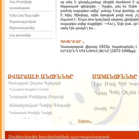
Հայ Ժողովրդի
որ տեղ Է գնացել,լամպը ձեռքին մոտենում Է զո
հերթապահ զինվորին. - Որդիս, լսել եմ Ավոն
պատմություն
բաժակ սալյարկա տվեք` լամպը Էսօր վառենք, որ
Է եկել։ Զինվորը, որին մթության քողի տակ չէ
Էջեր Հայ Ազգային-
ժպտում է։ Ապա մոտ կանչելով անցնող զինվորին ա
Ազատագրական
սալյարկա տվեք մայրիկին։ –Վա՜յ, Ավո ջան, դո՞
հերոսամարտից
ասել էին գնացե՞լ ես...
Հայ ընտանիք
ԳԻՏԵ՞Ք ՈՐ ...
Կատաղության վիրուսը 1923թ. հայտնաբերել է
ԵՐՎԱՆԴ ՄԱՆՈՒԵԼՅԱՆԸ (1872-1948թթ):
63. ԱՐՑԱԽՅԱՆ ՀԱՐՑԻ ՎԵՐԱՐԾԱՐԾՈՒՄ
1921թ. հուլիսի 5 որոշմամբ ԼՂՀ-ն տրվեց Ա
տարածքում ստեղծվելու էր ինքնավար մարզ
ԶՎԱՐՃԱԼԻ ԱՆՈՒՆՆԵՐ
ՄԱԿԱՆՈՒՆՆԵՐ
ցանկանում նույնիսկ ինքնավարության այդ կարգ
Ասմարյան Չալտո Գրիգորի
ԼՂՀ-ին: 1921թ. դիմելով Կոմկուսի կովկասյան Բյ
Փուֆ
Մուկ
Լիս
Կաբլ
ԼՂՀ-ին ինքնավարություն չտարմադրել: Կու
Դալաքյան Տուգլինա Շահենի
ներկայացո
Գոնչ
Չեչեն
Ղըլղըլ
Նադոյան Բանիջար Բալաշի
Ճենտերեճյան Դոնիկ Գեղամի
ՄԱՐՏԱԿԱՆ ՈՒ ԶԻՆԱՏԱ
Չստիկ
Զլո
ԳՈՐԾՈՂՈՒԹՅՈՒՆՆԵՐԸ 1903-1904 ԹԹ. 
Ղուկասյան Թուփիկ Դավթի
զինատար հեծելախմբի անցումը Սասուն
Սասուն Սասունում և Դաշտում ընթացող կռիվ
Հայթյան Ցելեստինա Խաչատուրի
Բոլորը...
թշնամու դեմ մարտեր էին մղում զինատար ու
Դնզզյան Մումինատ
Ավդոյան Չաչե Ահմադի
որոնք շտապում էին տարբեր ուղին երով օ
կանոնավոր զորագնդերի և քուրդ աշիրեթնե
Աբրահամյան Րածին Հրաչիկի
Հեղինակային իրավունքների պաշտպանություն
մարտիկներին: Թեպետ ժամանակաշրջան