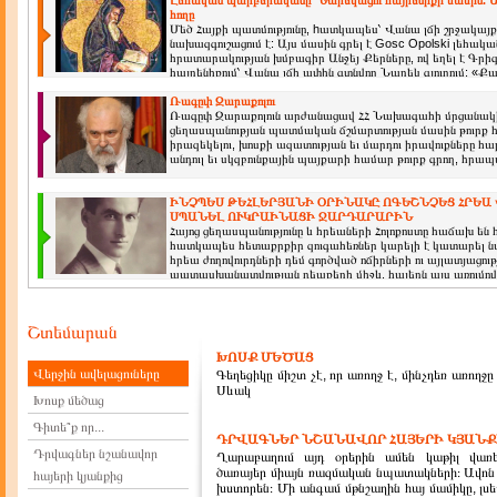
Լեհական պարբերականը՝ Նարեկացու հայրենիքի մասին. Ա
հողը
Մեծ Հայքի պատմությունը, hատկապես՝ Վանա լճի շրջակայքի
նախազգուշացում է: Այս մասին գրել է Gosc Opolski լեհակա
հրատարակության խմբագիր Անջեյ Քերները, ով եղել է Գրի
հայրենիքում՝ Վանա լճի ափին գտնվող Նարեկ գյուղում: «Քա
Ռագըփ Զարաքոլու
Ռագըփ Զարաքոլուն արժանացավ ՀՀ Նախագահի մրցանակի
ցեղասպանության պատմական ճշմարտության մասին թուրք 
իրազեկելու, խոսքի ազատության եւ մարդու իրավուքները հ
անդուլ եւ սկզբունքային պայքարի համար թուրք գրող, հրա
ԻՆՉՊԵՍ ԹԵՀԼԵՐՅԱՆԻ ՕՐԻՆԱԿԸ ՈԳԵՇՆՉԵՑ ՀՐԵԱ
ՍՊԱՆԵԼ ՈՒԿՐԱԻՆԱՑԻ ՋԱՐԴԱՐԱՐԻՆ
Հայոց ցեղասպանությունը և հրեաների Հոլոքոստը հաճախ են
հատկապես հետաքրքիր զուգահեռներ կարելի է կատարել նա
հրեա ժողովուրդների դեմ գործված ոճիրների ու այլատյացո
պատասխանատվության դեպքերի միջև. հայերն այս առումով 
Շտեմարան
ԽՈՍՔ ՄԵԾԱՑ
Վերջին ավելացուները
Գեղեցիկը միշտ չէ, որ առողջ է, մինչդեռ առողջը
Սևակ
Խոսք մեծաց
Գիտե՞ք որ...
ԴՐՎԱԳՆԵՐ ՆՇԱՆԱՎՈՐ ՀԱՅԵՐԻ ԿՅԱՆՔ
Դրվագներ նշանավոր
Ղարաբաղում այդ օրերին ամեն կաթիլ վառե
ծառայեր միայն ռազմական նպատակների։ Ավոն 
հայերի կյանքից
խստորեն։ Մի անգամ մթնշաղին հայ մամիկը, լսե