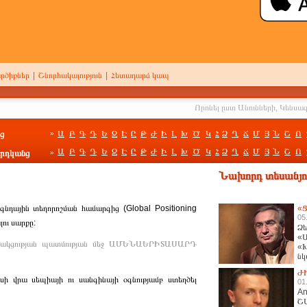
րծիքներ
|
Շնորհակալություն
|
Հետադարձ կապ
ց
Ա
Բ
Գ
Դ
Ե
Զ
Է
Ը
Թ
Ժ
Ի
Լ
Խ
Ծ
Կ
Հ
Ձ
Ղ
Ճ
Մ
Յ
Ն
Շ
Ո
»
Ա
Բ
Գ
Դ
Ե
Զ
Է
Ը
Թ
Ժ
Ի
Լ
Խ
Ծ
Կ
Հ
Ձ
Ղ
Ճ
Մ
Յ
Ն
Շ
Ո
րդկանց
»
Նախորդ տեսանյու
յին տեղորոշման համարգից (Global Positioning
«Ց
05
ու սարքը:
Ձե
«Ա
կցության պատմության մեջ ԱՄԵՆԱԵՐԻՏԱՍԱՐԴ
«Խ
նկ
հա
Ժ
վրա սեպիայի ու սանգինայի օգնությամբ ստեղծել
01
An
Շ