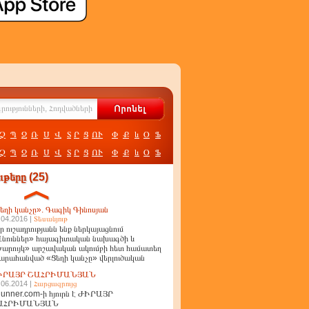
Չ
Պ
Ջ
Ռ
Ս
Վ
Տ
Ր
Ց
ՈՒ
Փ
Ք
և
Օ
Ֆ
Չ
Պ
Ջ
Ռ
Ս
Վ
Տ
Ր
Ց
ՈՒ
Փ
Ք
և
Օ
Ֆ
թերը (25)
եղի կանչը». Գագիկ Գինոսյան
.04.2016 |
Տեսանյութ
ր ուշադրությանն ենք ներկայացնում
նուններ» հայագիտական նախագծի և
արույկ» արշավական ակումբի հետ համատեղ
արահանված «Ցեղի կանչը» վերլուծական
ղոր
ԻՐԱՅՐ ՇԱՀՐԻՄԱՆՅԱՆ
.06.2014 |
Հարցազրույց
unner.com-ի հյուրն է ԺԻՐԱՅՐ
ԱՀՐԻՄԱՆՅԱՆ