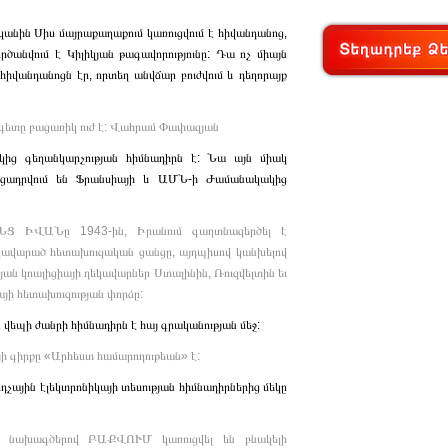
կանին Սիս մայրաքաղաքում կառուցվում է հիվանդանոց,
րծանվում է Կիլիկյան թագավորությունը: Դա ոչ միայն
հիվանդանոցն էր, որտեղ անվճար բուժվում և դեղորայք
տագետը բացառիկ ուժ է: Վահրամ Փափազյան
կից գեղանկարչության հիմնադիրն է: Նա այն միակ
ուցադրվում են Ֆրանսիայի և ԱՄՆ-ի Ժամանակակից
ՆՑ ԻՎԱՆը 1943-ին, Իրանում գաղտնազերծել է
կավարած հետախուզական ցանցը, այդպիսով կանխելով
ն կոալիցիայի ղեկավարներ Ստալինին, Ռուզվելտին եւ
յի հետախուզության փորձը:
 ժանրի հիմնադիրն է հայ գրականության մեջ:
գիրքը «Արհեստ համարողութեան» է:
չային էլեկտրոնիկայի տեսության հիմնադիրներից մեկը
խագծերով ԲԱՔՎՈՒՄ կառուցվել են բնակելի