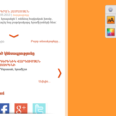
ԻԳՐԱՆ ՀԱՄԱՍՅԱՆ
.05.2013 |
Հարցազրույց
 երազանքն է ունենալ հայկական խումբ,
ագել հայ բարձրակարգ երաժիշտների հետ:
Բոլոր տեսանյութերը...
րին
ծ կենսագրությունը
ԴԵՐԵՆԻԿ ՎԱՐԴՈՒՄՅԱՆ
ՍՈՒՐԵՆԻ
Դերասան, երաժիշտ
Ավելին...
ում