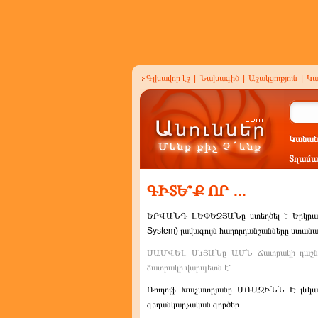
Գլխավոր էջ
|
Նախագիծ
|
Աջակցություն
|
Կա
Կանան
Տղամա
ԳԻՏԵ՞Ք ՈՐ ...
ԵՐՎԱՆԴ ԼԵՓԵՋՅԱՆը ստեղծել է Երկրագնդա
System) լավագույն հաղորդանշանները ստանալ
ՍԱՄՎԵԼ ՍևՅԱՆը ԱՄՆ Ճատրակի դաշնա
ճատրակի վարպետն է:
Ռուդոլֆ Խաչատրյանը ԱՌԱՋԻՆՆ Է լևկասի 
գեղանկարչական գործեր