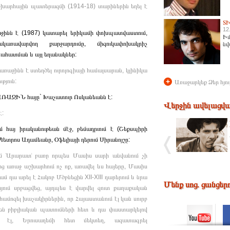
հային պատերազմի (1914-18) տարիներին եղել է
Տ
12
ն է (1987) կատարել երիկամի փոխպատվաստում,
Իմ
ռակառավարվող քարջարդումը, միզուկափոխակրիչ
նվ
րահատման և այլ եղանակներ:
ինն է ստեղծել ուրոլոգիայի համալսարան, կլինիկա
թյուն:
+
Առաջարկեք Ձեր հյու
 ԱՌԱՋԻՆ հայը` Խաչատուր Ոսկանեանն է:
Վերջին ավելացվա
է:
մ հայ իրականութեան մէջ, բեմադրւում է (Շեքսպիրի
 Պետրոս Ադամեանը, Օֆելիայի դերում Սիրանոյշը:
քում ՙԱրարատ՚ բառը որպես Մասիս սարի անվանում չի
ց առաջ աշխարհում ոչ ոք, առավել ևս հայերը, Մասիս
 դա արել է Հակոբ Մծբնեցին XII-XIII դարերում և նրա
Մենք սոց. ցանցեր
յում սրբացվեց, այդպես է վարվել զուտ քաղաքական
համոզել խաչակիրներին, որ Հայաստանում էլ կան սուրբ
 են բիբլիական պատումների հետ և դա փաստարկելով
ն էլ, Երուսաղեմի հետ մեկտեղ, ազատագրել