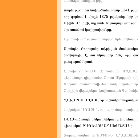
մահմեդականության լծից:
Զաբել թագուհու նախաձեռնությամբ 1241 թվա
որը գործում է մինչև 1375 թվականը, երբ կո
Միջին Արևելքի, այլ նաև Եվրոպայի առաջին 
էին ստանում կարիքավորները:
Արվեստի ուժը ջնջում է տարիքը, եթե արվես
Սկունդեր Բողոսյանը աֆրիկյան ժամանակա
եթովպացին է, ում նկարները մինչ օրս ց
թանգարաններում:
Հետախույզ ԻՎԱՆ (Հովհաննես) ԱՂԱՅԱ
գերմանացի դիվերսանտ Օտտո Սկորցենի ղե
Թեհրանի համաժողովի ժամանակ հակահիտլերյա
Չերչիլին վերացնելու` ֆաշիստական Գերմանիա
ՂԱԶԱՐՈՍ ԱՂԱՅԱՆը ինքնակենսագրական վեպի
Հայկական ԱՌԱՋԻՆ տպագիր մաթեմատիկայի 
ԽՍՀՄ-ում ռադիոէլեկտրոնիկայի և կիսահաղորդ
գիտնական ԹԱԴԵՎՈՍ ԱՂԱԽԱՆՅԱՆը:
Ճարտարապետ ՖՐԵՅԴՈՒՆ ԱՂԱԼՅԱՆի նա