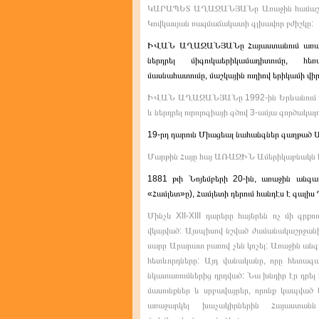
ԿԱՐԱՊԵՏ ԱՂԱՋԱՆՅԱՆը Առաջին համաշխար
Կովկասյան ռազմաճակատի գլխավոր բժիշկը:
ԻՎԱՆ ԱՂԱՋԱՆՅԱՆը Հայաստանում առաջին
ներդրել միգուկաերիկամադիտումը, հե
մասնահատումը, մաշկային ուղիով երիկամի վի
ԻՎԱՆ ԱՂԱՋԱՆՅԱՆը 1992-ին Երևանում առաջ
և ներդրել ուրոլոգիայի գծով 3-ամյա գործակալու
19-րդ դարուն Միացեալ նահանգներ գաղթած
Մարթին Հայը հայ ԱՌԱՋԻՆ Ամերիկաբնակն 
1881 թւի Նոյեմբերի 20-ին, առաջին անգա
«Համլետ»ը), Համլետի դերում հանդէս է գալիս
Մինչև XII-XIII դարերը հայերեն ոչ մի գր
վկայված: Այսպիսով նշված ժամանակաշրջանի
սարը Արարատ բառով չեն կոչել: Առաջին անգամ
հետևորդները: Այդ վանականը, որը հետագա
նկատառումներից դրդված: Նա խնդիր էր դրել 
մասունքներ և սրբավայրեր, որոնք կապված
առաջարկել խաչակիրներին Հայաստան