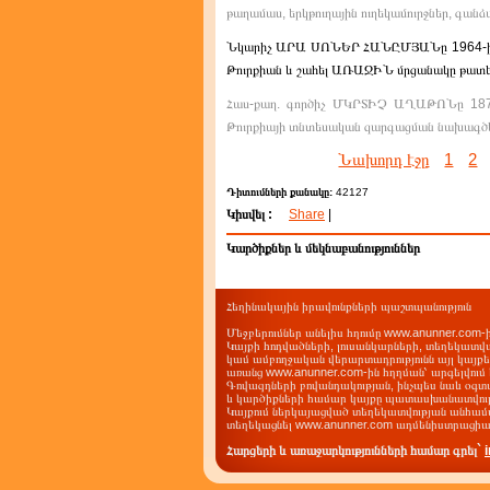
թաղամաս, երկթուղային ուղեկամուրջներ, գան
Նկարիչ ԱՐԱ ՍՈՆԵՐ ՀԱՆԸՄՅԱՆը 1964-ին Փ
Թուրքիան և շահել ԱՌԱՋԻՆ մրցանակը թատե
Հաս-քաղ. գործիչ ՄԿՐՏԻՉ ԱՂԱԹՈՆը 1876
Թուրքիայի տնտեսական զարգացման նախագծեր
Նախորդ էջը
1
2
Դիտումների քանակը:
42127
Կիսվել :
Share
|
Կարծիքներ և մեկնաբանություններ
Հեղինակային իրավունքների պաշտպանություն
Մեջբերումներ անելիս հղումը www.anunner.com
Կայքի հոդվածների, լուսանկարների, տեղեկատվ
կամ ամբողջական վերարտադրությունն այլ կայք
առանց www.anunner.com-ին հղղման՝ արգելվում 
Գովազդների բովանդակության, ինչպես նաև օգտ
և կարծիքների համար կայքը պատասխանատվությո
Կայքում ներկայացված տեղեկատվության անհամա
տեղեկացնել www.anunner.com ադմենիստրացիա
Հարցերի և առաջարկությունների համար գրել`