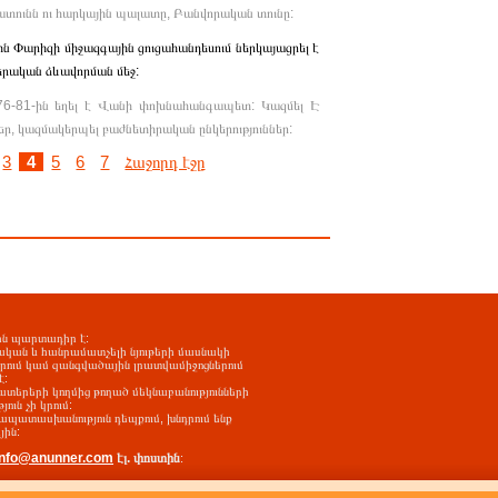
ձատունն ու հարկային պալատը, Բանվորական տունը:
արիզի միջազգային ցուցահանդեսում ներկայացրել է
րական ձևավորման մեջ:
-81-ին եղել է Վանի փոխնահանգապետ: Կազմել Է
, կազմակերպել բաժնետիրական ընկերություններ:
3
4
5
6
7
Հաջորդ էջը
-ին պարտադիր է:
ական և հանրամատչելի նյութերի մասնակի
երում կամ զանգվածային լրատվամիջոցներում
է:
ատերերի կողմից թողած մեկնաբանությունների
ւն չի կրում:
պատասխանություն դեպքում, խնդրում ենք
յին:
info@anunner.com
էլ. փոստին
: