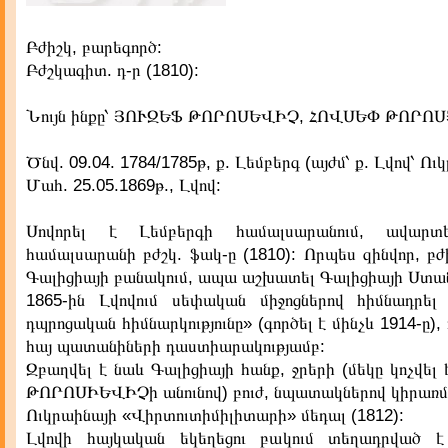
Բժիշկ, բարեգործ:
Բժշկագիտ. դ-ր (1810):
Նույն ինքը՝ ՅՈՒԶԵՖ ԹՈՐՈՍԵՎԻՉ, ՀՈՎՍԵՓ ԹՈՐՈ
Ծնվ. 09.04. 1784/1785թ, ք. Լեմբերգ (այժմ՝ ք. Լվով՝ Ու
Մահ. 25.05.1869թ., Լվով:
Սովորել է Լեմբերգի համալսարանում, ավարտ
համալսարանի բժշկ. ֆակ-ը (1810): Որպես զինվոր, բժ
Գալիցիայի բանակում, ապա աշխատել Գալիցիայի Ստանի
1865-ին Լվովում սեփական միջոցներով հիմնադրել
դպրոցական հիմնարկությունը» (գործել է մինչև 1914-ը),
հայ պատանիների դաստիարակությամբ:
Զբաղվել է նաև Գալիցիայի հանք, ջրերի (մեկը կոչվե
ԹՈՐՈՍԻԵՎԻՉի անունով) բուժ, նպատակներով կիրառմ
Ուկրաինայի «Վիրտուտիմիլիտարի» մեդալ (1812):
Լվովի հայկական եկեղեցու բակում տեղադրված