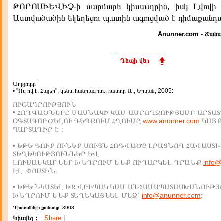
ԹՈՐՈՍԻԵՎԻՉ-ի մարմարե կիսանդրին, իսկ Լվովի 
Աստվածածին եկեղեցու պատին ագուցված է դիմաքանդա
Anunner.com - Ճանա
Դեպի վեր
Աղբյուրը`
• "Ով ով է. Հայեր", կենս. հանրագիտ., հատոր Ա., Երևան, 2005:
ՈՒՇԱԴՐՈՒԹՅՈՒՆ
• ՀՈԴՎԱԾՆԵՐԸ ՄԱՍՆԱԿԻ ԿԱՄ ԱՄԲՈՂՋՈՒԹՅԱՄԲ ԱՐՏԱՏ
ՕԳՏԱԳՈՐԾԵԼՈՒ ԴԵՊՔՈՒՄ ՀՂՈՒՄԸ
www.anunner.com
ԿԱՅ
ՊԱՐՏԱԴԻՐ Է :
• ԵԹԵ ԴՈՒՔ ՈՒՆԵՔ ՍՈՒՅՆ ՀՈԴՎԱԾԸ ԼՐԱՑՆՈՂ ՀԱՎԱՍՏԻ
ՏԵՂԵԿՈՒԹՅՈՒՆՆԵՐ ԵՎ
ԼՈՒՍԱՆԿԱՐՆԵՐ,ԽՆԴՐՈՒՄ ԵՆՔ ՈՒՂԱՐԿԵԼ ԴՐԱՆՔ
info
ԷԼ. ՓՈՍՏԻՆ:
• ԵԹԵ ՆԿԱՏԵԼ ԵՔ ՎՐԻՊԱԿ ԿԱՄ ԱՆՀԱՄԱՊԱՏԱՍԽԱՆՈՒԹՅ
ԽՆԴՐՈՒՄ ԵՆՔ ՏԵՂԵԿԱՑՆԵԼ ՄԵԶ`
info@anunner.com
:
Դիտումների քանակը:
3908
Կիսվել :
Share
|