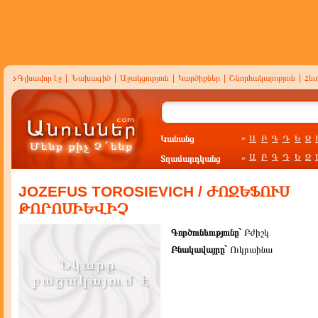
Գլխավոր էջ
|
Նախագիծ
|
Աջակցություն
|
Կարծիքներ
|
Շնորհակալություն
|
Հե
Կանանց
Ա
Բ
Գ
Դ
Ե
Զ
»
Ա
Բ
Գ
Դ
Ե
Զ
Տղամարդկանց
»
JOZEFUS TOROSIEVICH / ԺՈԶԵՖՈՒՍ
ԹՈՐՈՍԻԵՎԻՉ
Գործունեությունը`
Բժիշկ
Բնակավայրը`
Ուկրաինա