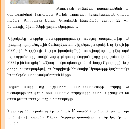
Թուրքիայի քրեական դատարաններն 
օգտագործվում վարչապետ Թայիփ Էրդողանի իսլամիստական օրակա
համար: Թուրքահայ Սեւան Նիշանյանի նկատմամբ մայիսի 22 –ի
մտահոգիչ միտումների շարունակությունն է:
Նիշանյանը տարբեր հետաքրքրություններ ունեցող տաղանդավոր ա
լրագրող, հյուրանոցային ձեռնարկատեր Նիշանյանը հայտնի է ոչ միայն իր ո
2004թ-ին Թուրքիայի մարդու իրավունքների ասոցիացիայի կողմից ա
ազտություն» մրցանակի` Հայոց ցեղասպանության շուրջ բաց քննարկում
2008 թ-ին նա գրել է «Սխալ հանրապետություն. 51 հարց Աթաթուրքի եւ
գիրքը` հայտարարելով, որ Թուրքիայի հիմնադիր Աթաթուրքը ֆաշիստակա
էր ստեղծել ազգայնականության ներքո:
Անցած տարի ողջ աշխարհում մահմեդականների կողմից «Մ
անմեղությունը» ֆիլմի հետ կապված բողոքներից հետո, Նիշանյանը հ
նման քննարկումը չպետք է հետապնդվի:
Նրա այդ մեկնաբանությունը ոչ միայն 15 առանձին քրեական բողոքի պ
այլեւ փոխվարչապետ Բեքիր Բոզդաղը դատախազությանը կոչ էր արել
սկսել: