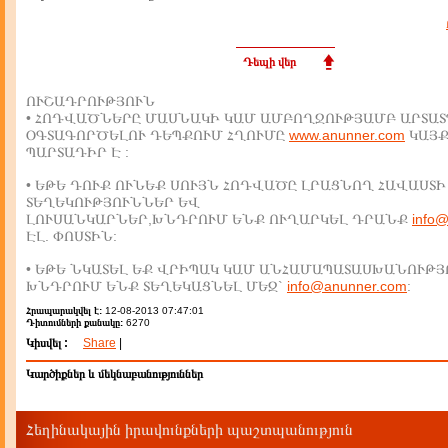
Դեպի վեր
ՈՒՇԱԴՐՈՒԹՅՈՒՆ
• ՀՈԴՎԱԾՆԵՐԸ ՄԱՍՆԱԿԻ ԿԱՄ ԱՄԲՈՂՋՈՒԹՅԱՄԲ ԱՐՏԱՏ
ՕԳՏԱԳՈՐԾԵԼՈՒ ԴԵՊՔՈՒՄ ՀՂՈՒՄԸ
www.anunner.com
ԿԱՅ
ՊԱՐՏԱԴԻՐ Է :
• ԵԹԵ ԴՈՒՔ ՈՒՆԵՔ ՍՈՒՅՆ ՀՈԴՎԱԾԸ ԼՐԱՑՆՈՂ ՀԱՎԱՍՏԻ
ՏԵՂԵԿՈՒԹՅՈՒՆՆԵՐ ԵՎ
ԼՈՒՍԱՆԿԱՐՆԵՐ,ԽՆԴՐՈՒՄ ԵՆՔ ՈՒՂԱՐԿԵԼ ԴՐԱՆՔ
info
ԷԼ. ՓՈՍՏԻՆ:
• ԵԹԵ ՆԿԱՏԵԼ ԵՔ ՎՐԻՊԱԿ ԿԱՄ ԱՆՀԱՄԱՊԱՏԱՍԽԱՆՈՒԹՅ
ԽՆԴՐՈՒՄ ԵՆՔ ՏԵՂԵԿԱՑՆԵԼ ՄԵԶ`
info@anunner.com
:
Հրապարակվել է:
12-08-2013 07:47:01
Դիտումների քանակը:
6270
Կիսվել :
Share
|
Կարծիքներ և մեկնաբանություններ
Հեղինակային իրավունքների պաշտպանություն