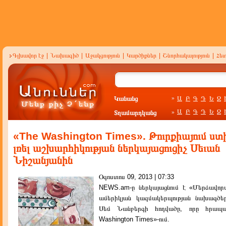
Գլխավոր էջ
|
Նախագիծ
|
Աջակցություն
|
Կարծիքներ
|
Շնորհակալություն
|
Հե
Կանանց
Ա
Բ
Գ
Դ
Ե
Զ
»
Ա
Բ
Գ
Դ
Ե
Զ
Տղամարդկանց
»
«The Washington Times». Թուրքիայում ստ
լռել աշխարհիկության ներկայացուցիչ Սեւան
Նիշանյանին
Օգոստոս 09, 2013 | 07:33
NEWS.am-ը ներկայացնում է «Մերձավորա
ամերիկյան կազմակերպության նախագծե
Սեմ Նանբերգի հոդվածը, որը հրապ
Washington Times»-ում.