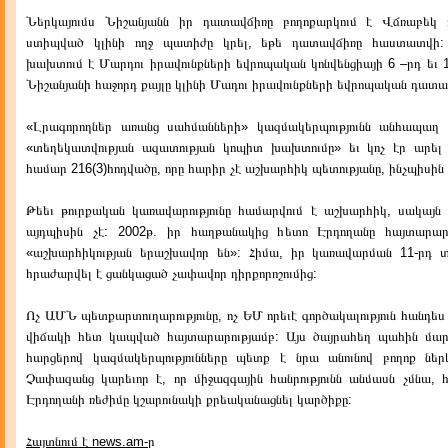
Ներկայումս Նիշանյանն իր դատավճիռը բողոքարկում է Վճռաբեկ
ստիպված կլինի ողջ պատիժը կրել, եթե դատավճիռը հաստատվի:
խախտում է Մարդու իրավունքների եվրոպական կոնվենցիայի 6 –րդ եւ 1
Նիշանյանի հաջորդ քայլը կլինի Մադու իրավունքների եվրոպական դատա
«Լրագորողներ առանց սահմանների» կազմակերպությունն անհապա
«տեղեկատվության ազատության կոպիտ խախտումը» եւ կոչ էր արել
համար 216(3)հոդվածը, որը հարիր չէ աշխարհիկ պետությանը, ինչպիսին 
Թեեւ թուրքական կառավարությունը համարվում է աշխարհիկ, սակայն
այդպիսին չէ: 2002թ. իր հաղթանակից հետո Էրդողանը հայտարար
«աշխարհիկության երաշխավոր են»: Հիմա, իր կառավարման 11-րդ տ
հրաժարվել է ցանկացած չափավոր դիրքորոշումից:
Ոչ ԱՄՆ պետքարտուղարությունը, ոչ ԵՄ որեւէ գործակալություն հանդես
վիճակի հետ կապված հայտարարությամբ: Այս ծայրահեղ պահին մարդ
հարցերով կազմակերպությունները պետք է նրա անունով բողոք նե
Չափազանց կարեւոր է, որ միջազգային հանրությունն անմասն չմնա,
Էրդողանի ռեժիմը կշարունակի քրեականացնել կարծիքը:
Հայտնում է news.am-ը