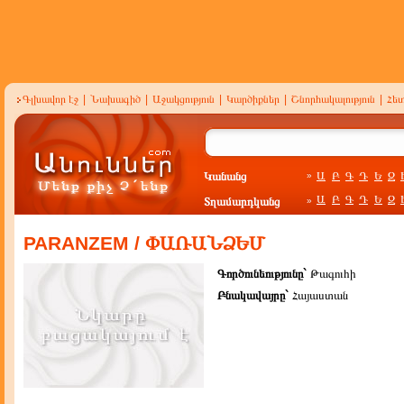
Գլխավոր էջ
|
Նախագիծ
|
Աջակցություն
|
Կարծիքներ
|
Շնորհակալություն
|
Հե
Կանանց
Ա
Բ
Գ
Դ
Ե
Զ
»
Ա
Բ
Գ
Դ
Ե
Զ
Տղամարդկանց
»
PARANZEM / ՓԱՌԱՆՁԵՄ
Գործունեությունը`
Թագուհի
Բնակավայրը`
Հայաստան