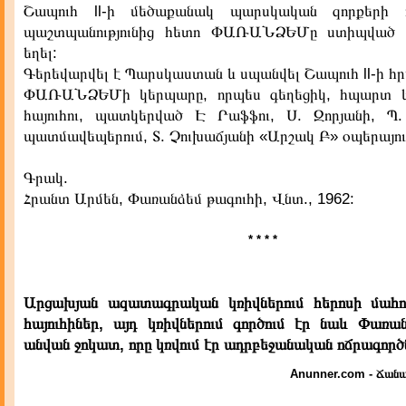
Շապուհ ll-ի մեծաքանակ պարսկական զորքերի 
պաշտպանությունից հետո ՓԱՌԱՆՁԵՄը ստիպված 
եղել:
Գերեվարվել է Պարսկաստան և սպանվել Շապուհ ll-ի հ
ՓԱՌԱՆՁԵՄի կերպարը, որպես գեղեցիկ, հպարտ և
հայուհու, պատկերված Է Րաֆֆու, Ս. Զորյանի, Պ. 
պատմավեպերում, Տ. Չուխաճյանի «Արշակ Բ» օպերայու
Գրակ.
Հրանտ Արմեն, Փառանձեմ թագուհի, Վնտ., 1962:
* * * *
Արցախյան ազատագրական կռիվներում հերոսի մահո
հայուհիներ, այդ կռիվներում գործում էր նաև Փառան
անվան ջոկատ, որը կռվում էր ադրբեջանական ոճրագործ
Anunner.com - Ճանա