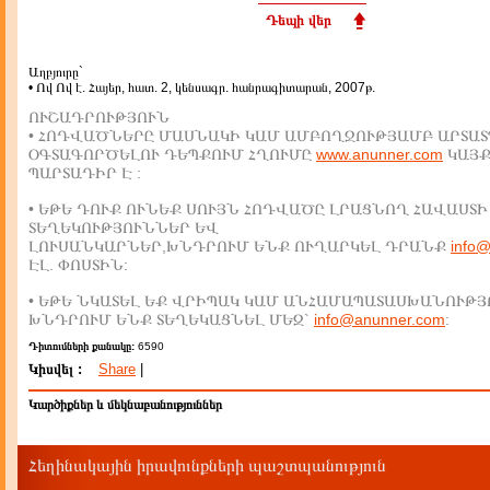
Դեպի վեր
Աղբյուրը`
• Ով Ով է. Հայեր, հատ. 2, կենսագր. հանրագիտարան, 2007թ.
ՈՒՇԱԴՐՈՒԹՅՈՒՆ
• ՀՈԴՎԱԾՆԵՐԸ ՄԱՍՆԱԿԻ ԿԱՄ ԱՄԲՈՂՋՈՒԹՅԱՄԲ ԱՐՏԱՏ
ՕԳՏԱԳՈՐԾԵԼՈՒ ԴԵՊՔՈՒՄ ՀՂՈՒՄԸ
www.anunner.com
ԿԱՅ
ՊԱՐՏԱԴԻՐ Է :
• ԵԹԵ ԴՈՒՔ ՈՒՆԵՔ ՍՈՒՅՆ ՀՈԴՎԱԾԸ ԼՐԱՑՆՈՂ ՀԱՎԱՍՏԻ
ՏԵՂԵԿՈՒԹՅՈՒՆՆԵՐ ԵՎ
ԼՈՒՍԱՆԿԱՐՆԵՐ,ԽՆԴՐՈՒՄ ԵՆՔ ՈՒՂԱՐԿԵԼ ԴՐԱՆՔ
info
ԷԼ. ՓՈՍՏԻՆ:
• ԵԹԵ ՆԿԱՏԵԼ ԵՔ ՎՐԻՊԱԿ ԿԱՄ ԱՆՀԱՄԱՊԱՏԱՍԽԱՆՈՒԹՅ
ԽՆԴՐՈՒՄ ԵՆՔ ՏԵՂԵԿԱՑՆԵԼ ՄԵԶ`
info@anunner.com
:
Դիտումների քանակը:
6590
Կիսվել :
Share
|
Կարծիքներ և մեկնաբանություններ
Հեղինակային իրավունքների պաշտպանություն