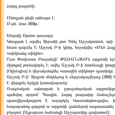
Հայոց թագուհի:
Ծննդյան թիվն անհայտ է:
Մահ. մոտ 369թ.:
Անդովկ Սյունու դուստրը:
Կնության է տրվել Տիրանի թոռ Գնել Արշակունուն, որի 
հետո դարձել Է Արշակ Բ-ի կինը, հռչակվել «Մեծ Հայ
«տիկնանց տիկին»:
Ըստ Փավստոս Բուզանդի՝ ՓԱՌԱՆՁԵՄն արքունի երե
միջոցով թունավորել Է տվել Արշակ Բ-ի հռոմեացի կնոջ
(Օլիմպիա) և վերականգնել «առաջին տիկնոջ» պատիվը:
Արշակ Բ-ի՝ Տիզբոն մեկնելուց և ձերբակալվելուց (368) 
Է վերցրել երկրի կառավարումը:
Ռազմական օգնության և բյուզանդական արքունի
պահվող որդուն՝ Պապին, Հայոց թագավոր ճանաչել
պատվիրակություն Է ուղարկել Կոստանդնուպոլիս, 
հազարանոց զորքով ու արքունի գանձերով ապաստանե
բերդում (Այրարատ նահանգի Արշարունիք գավառում):