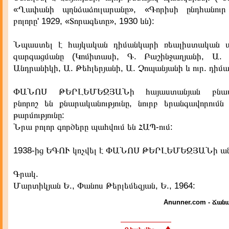
«Ղափանի պղնձաձուլարանը», «Գորիսի ընդհանուր
բոլորը' 1929, «Տորագետը», 1930 ևն):
Նպաստել է հայկական դիմանկարի ռեալիստական ավ
զարգացմանը (Կոմիտասի, Գ. Բաշինջաղյանի, Ա. 
Անդրանիկի, Ա. Թեհլերյանի, Ա. Չոպանյանի և ուր. դիմ
ՓԱՆՈՍ ԹԵՐԼԵՄԵԶՅԱՆի հայաստանյան բնապ
բնորոշ են քնարականությունը, նուրբ երանգավորումն
թարմությունը:
Նրա բոլոր գործերը պահվում են ՀԱՊ-ում:
1938-ից ԵԳՈՒ կոչվել է ՓԱՆՈՍ ԹԵՐԼԵՄԵԶՅԱՆի անո
Գրակ.
Մարտիկյան Ե., Փանոս Թերլեմեզյան, Ե., 1964:
Anunner.com - Ճանա