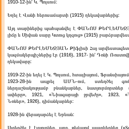
1910-12-ին' Կ. Պոլսում:
Եղել է Վանի հերոսամարտի (1915) ղեկավարներից:
Այդ տարիներից պահպանվել է ՓԱՆՈՍ ԹԵՐԼԵՄԵ
լիճը և Սիփան սարը Կտուց կղզուց» (1915) բարձրարվե
ՓԱՆՈՍ ԹԵՐԼԵՄԵԶՅԱՆ Թիֆլիսի Հայ արվեստագետնե
կազմակերպիչներից էր (1916), 1917- ին' Դոնի Ռոստով
ղեկավարը:
1919-22-ին եղել է Կ. Պոլսում, հտալիայում, Ֆրանսիայում
1923-28-ին ապրել ԱՄՆ-ում, ստեղծել գու
ներդաշնակությամբ բնանկարներ, նատյուրմորտներ
ափերը», 1921, «Նիագարայի ջրվեժը», 1923, «Ն
Նռներ», 1926), դիմանկարներ:
1928-ին վերադարձել է Երևան:
Ստեղծել է էտյուդներ, արդ. թեմայով պատկերներ («Տ