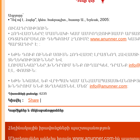
Դեպի վեր
Աղբյուրը`
• "Ով ով է. Հայեր", կենս. հանրագիտ., հատոր Ա., Երևան, 2005:
ՈՒՇԱԴՐՈՒԹՅՈՒՆ
• ՀՈԴՎԱԾՆԵՐԸ ՄԱՍՆԱԿԻ ԿԱՄ ԱՄԲՈՂՋՈՒԹՅԱՄԲ ԱՐՏԱՏ
ՕԳՏԱԳՈՐԾԵԼՈՒ ԴԵՊՔՈՒՄ ՀՂՈՒՄԸ
www.anunner.com
ԿԱՅ
ՊԱՐՏԱԴԻՐ Է :
• ԵԹԵ ԴՈՒՔ ՈՒՆԵՔ ՍՈՒՅՆ ՀՈԴՎԱԾԸ ԼՐԱՑՆՈՂ ՀԱՎԱՍՏԻ
ՏԵՂԵԿՈՒԹՅՈՒՆՆԵՐ ԵՎ
ԼՈՒՍԱՆԿԱՐՆԵՐ,ԽՆԴՐՈՒՄ ԵՆՔ ՈՒՂԱՐԿԵԼ ԴՐԱՆՔ
info
ԷԼ. ՓՈՍՏԻՆ:
• ԵԹԵ ՆԿԱՏԵԼ ԵՔ ՎՐԻՊԱԿ ԿԱՄ ԱՆՀԱՄԱՊԱՏԱՍԽԱՆՈՒԹՅ
ԽՆԴՐՈՒՄ ԵՆՔ ՏԵՂԵԿԱՑՆԵԼ ՄԵԶ`
info@anunner.com
:
Դիտումների քանակը:
6235
Կիսվել :
Share
|
Կարծիքներ և մեկնաբանություններ
Հեղինակային իրավունքների պաշտպանություն
Մեջբերումներ անելիս հղումը www.anunner.com-ին պարտադ