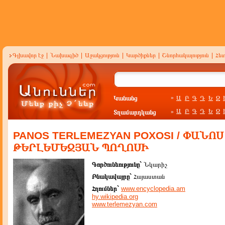
Գլխավոր էջ
|
Նախագիծ
|
Աջակցություն
|
Կարծիքներ
|
Շնորհակալություն
|
Հե
Կանանց
Ա
Բ
Գ
Դ
Ե
Զ
»
Ա
Բ
Գ
Դ
Ե
Զ
Տղամարդկանց
»
PANOS TERLEMEZYAN POXOSI / ՓԱՆՈՍ
ԹԵՐԼԵՄԵԶՅԱՆ ՊՈՂՈՍԻ
Գործունեությունը`
Նկարիչ
Բնակավայրը`
Հայաստան
Հղումներ`
www.encyclopedia.am
hy.wikipedia.org
www.terlemezyan.com