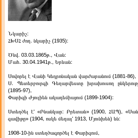
Նկարիչ:
ՀԽՍՀ ժող. նկարիչ (1935):
Ծնվ. 03.03.1865թ., Վան:
Մահ. 30.04.1941թ., Երևան:
Սովորել է Վանի Կեդրոնական վարժարանում (1881-86),
Ս. Պետերբուրգի Գեղարվեստը խրախուսող ընկերութ
(1895-97),
Փարիզի Ժյուլիեն ակադեմիայում (1899-1904):
Ստեղծել է' «Բնանկար: Բրետան» (1900, ՀԱՊ), «Սա
գավիթը» (1904, ոսկե մեդալ' 1913, Մյունխեն) ևն:
1908-10-ին ստեղծագործել է Փարիզում,