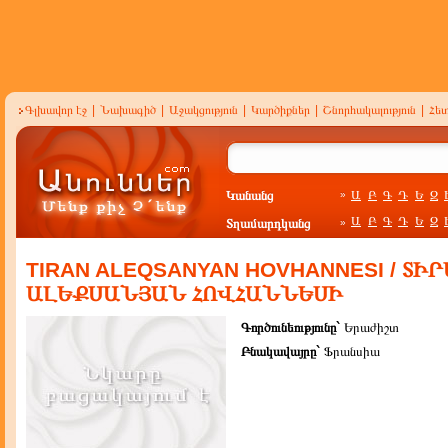
Գլխավոր էջ
|
Նախագիծ
|
Աջակցություն
|
Կարծիքներ
|
Շնորհակալություն
|
Հե
Կանանց
Ա
Բ
Գ
Դ
Ե
Զ
»
Ա
Բ
Գ
Դ
Ե
Զ
Տղամարդկանց
»
TIRAN ALEQSANYAN HOVHANNESI / ՏԻ
ԱԼԵՔՍԱՆՅԱՆ ՀՈՎՀԱՆՆԵՍԻ
Գործունեությունը`
Երաժիշտ
Բնակավայրը`
Ֆրանսիա