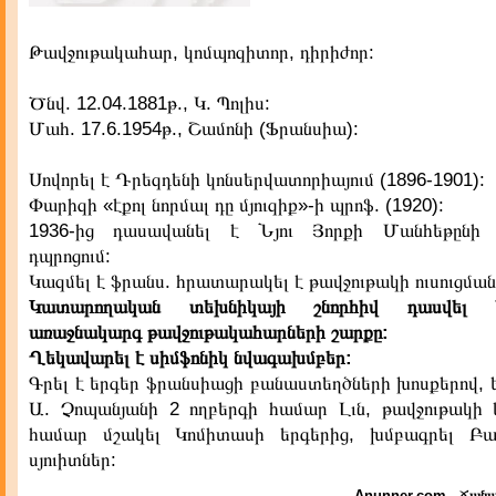
Թավջութակահար, կոմպոզիտոր, դիրիժոր:
Ծնվ. 12.04.1881թ., Կ. Պոլիս:
Մահ. 17.6.1954թ., Շամոնի (Ֆրանսիա):
Սովորել է Դրեզդենի կոնսերվատորիայում (1896-1901):
Փարիզի «էքոլ նորմալ դը մյուզիք»-ի պրոֆ. (1920):
1936-ից դասավանել է Նյու Յորքի Մանհեթընի
դպրոցում:
Կազմել է ֆրանս. հրատարակել է թավջութակի ուսուցմա
Կատարողական տեխնիկայի շնորհիվ դասվել
առաջնակարգ թավջութակահարների շարքը:
Ղեկավարել է սիմֆոնիկ նվագախմբեր:
Գրել է երգեր ֆրանսիացի բանաստեղծների խոսքերով, ե
Ա. Չոպանյանի 2 ողբերգի համար Լւն, թավջութակի 
համար մշակել Կոմիտասի երգերից, խմբագրել Բ
սյուիտներ:
Anunner.com - Ճանա