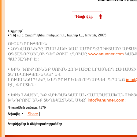
Դեպի վեր
Աղբյուրը`
• "Ով ով է. Հայեր", կենս. հանրագիտ., հատոր Ա., Երևան, 2005:
ՈՒՇԱԴՐՈՒԹՅՈՒՆ
• ՀՈԴՎԱԾՆԵՐԸ ՄԱՍՆԱԿԻ ԿԱՄ ԱՄԲՈՂՋՈՒԹՅԱՄԲ ԱՐՏԱՏ
ՕԳՏԱԳՈՐԾԵԼՈՒ ԴԵՊՔՈՒՄ ՀՂՈՒՄԸ
www.anunner.com
ԿԱՅ
ՊԱՐՏԱԴԻՐ Է :
• ԵԹԵ ԴՈՒՔ ՈՒՆԵՔ ՍՈՒՅՆ ՀՈԴՎԱԾԸ ԼՐԱՑՆՈՂ ՀԱՎԱՍՏԻ
ՏԵՂԵԿՈՒԹՅՈՒՆՆԵՐ ԵՎ
ԼՈՒՍԱՆԿԱՐՆԵՐ,ԽՆԴՐՈՒՄ ԵՆՔ ՈՒՂԱՐԿԵԼ ԴՐԱՆՔ
info
ԷԼ. ՓՈՍՏԻՆ:
• ԵԹԵ ՆԿԱՏԵԼ ԵՔ ՎՐԻՊԱԿ ԿԱՄ ԱՆՀԱՄԱՊԱՏԱՍԽԱՆՈՒԹՅ
ԽՆԴՐՈՒՄ ԵՆՔ ՏԵՂԵԿԱՑՆԵԼ ՄԵԶ`
info@anunner.com
:
Դիտումների քանակը:
4179
Կիսվել :
Share
|
Կարծիքներ և մեկնաբանություններ