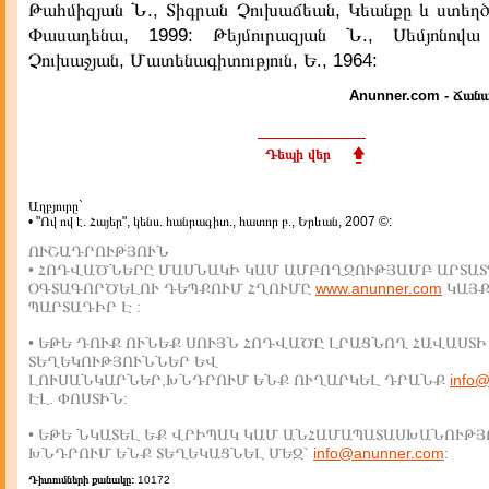
Թահմիզյան Ն., Տիգրան Չուխաճեան, Կեանքը և ստեղծա
Փասադենա, 1999: Թեյմուրազյան Ն., Սեմյոնովա
Չուխաջյան, Մատենագիտություն, Ե., 1964:
Anunner.com - Ճանա
Դեպի վեր
Աղբյուրը`
• "Ով ով է. Հայեր", կենս. հանրագիտ., հատոր բ., Երևան, 2007 ©:
ՈՒՇԱԴՐՈՒԹՅՈՒՆ
• ՀՈԴՎԱԾՆԵՐԸ ՄԱՍՆԱԿԻ ԿԱՄ ԱՄԲՈՂՋՈՒԹՅԱՄԲ ԱՐՏԱՏ
ՕԳՏԱԳՈՐԾԵԼՈՒ ԴԵՊՔՈՒՄ ՀՂՈՒՄԸ
www.anunner.com
ԿԱՅ
ՊԱՐՏԱԴԻՐ Է :
• ԵԹԵ ԴՈՒՔ ՈՒՆԵՔ ՍՈՒՅՆ ՀՈԴՎԱԾԸ ԼՐԱՑՆՈՂ ՀԱՎԱՍՏԻ
ՏԵՂԵԿՈՒԹՅՈՒՆՆԵՐ ԵՎ
ԼՈՒՍԱՆԿԱՐՆԵՐ,ԽՆԴՐՈՒՄ ԵՆՔ ՈՒՂԱՐԿԵԼ ԴՐԱՆՔ
info
ԷԼ. ՓՈՍՏԻՆ:
• ԵԹԵ ՆԿԱՏԵԼ ԵՔ ՎՐԻՊԱԿ ԿԱՄ ԱՆՀԱՄԱՊԱՏԱՍԽԱՆՈՒԹՅ
ԽՆԴՐՈՒՄ ԵՆՔ ՏԵՂԵԿԱՑՆԵԼ ՄԵԶ`
info@anunner.com
:
Դիտումների քանակը:
10172