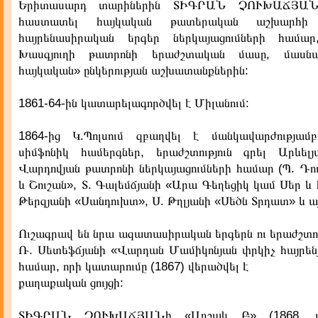
Երիտասարդ տարիներին ՏԻԳՐԱՆ ՉՈՒԽԱՃՅԱ
հաստատել հայկական թատերական աշխարհի
հայրենասիրական երգեր ներկայացումների համար
Խասգյուղի թատրոնի երաժշտական մասը, մասն
հայկական» ընկերության աշխատանքներին:
1861-64-ին կատարելագործվել է Միլանում:
1864-ից Կ.Պոլսում զբաղվել է մանկավարժությամ
սիմֆոնիկ համերգներ, երաժշտություն գրել Արևել
Վարդովյան թատրոնի ներկայացումների համար (Պ. Դո
և Շուշան», Տ. Գալեմճյանի «Արա Գեղեցիկ կամ Սեր և 
Թերզյանի «Սանդուխտ», Ս. Թղլյանի «Սեծն Տրդատ» և այ
Ուշագրավ են նրա ազատասիրական երգերն ու երաժշտու
Ռ. Սետեֆճյանի «Վարդան Մամիկոնյան փրկիչ հայրեն
համար, որի կատարումը (1867) վերածվել է
քաղաքական ցույցի:
ՏԻԳՐԱՆ ՉՈՒԽԱՃՅԱՆի «Արշակ Բ» (1868, լի