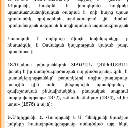
Թերգյանի, հայերեն և իտալերեն) հայկա
պատմառոմանտիկական օպերան է, որի հայոց պատմո
դրամատիկ, դրվագներն արձագանքում էին ժամա
իրականության ազգային և սոցիալական ազատագրության
Կատարվել է օպերայի միայն նախերգանքը, բեմ
հետաձգվել է Օսմանյան կայսրության վարած քաղա
պատճառով:
1870-ական թվականներին ՏԻԳՐԱՆ ՉՈՒԽԱՃՅԱ
փոխել է իր ստեղծագործության ուղղվածությունը, գրել
կատակերգություններ՝ քողարկելով սոցիալ-քաղաքա
առաջին գիծ մղել կենցաղային պատկերներ, 
զավեշտական բեմավիճակներ, քնարական ապրում
խարդախությունը» 1872), «Քեոսե Քեհյա» (1874), «Լեբ
աղա» (1876) և այլն]:
Ե.Մելիքյանի, Հ. Վարդոյանի և Ս. Պենկլյանի երաժ
խմբերի համագործակցությամբ ստեղծված այդ ներկ