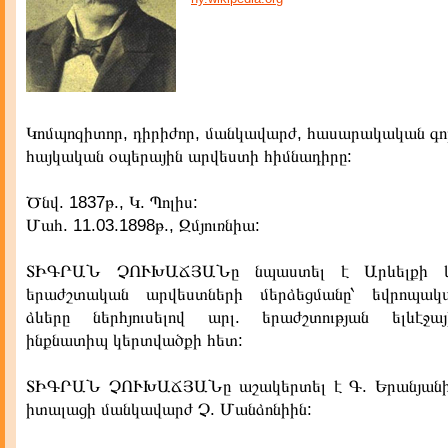
Կոմպոզիտոր, դիրիժոր, մանկավարժ, հասարակական գո
հայկական օպերային արվեստի հիմնադիրը:
Ծնվ. 1837թ., Կ. Պոլիս:
Մահ. 11.03.1898թ., Զմյուռնիա:
ՏԻԳՐԱՆ ՉՈՒԽԱՃՅԱՆը նպաստել է Արևելքի և
երաժշտական արվեստների մերձեցմանը՝ եվրոպա
ձևերը ներհյուսելով արլ. երաժշտության ելևէջային
ինքնատիպ կերտվածքի հետ:
ՏԻԳՐԱՆ ՉՈՒԽԱՃՅԱՆը աշակերտել է Գ. Երանյանի
իտալացի մանկավարժ Չ. Մանձոնիին: