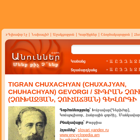
Գլխավոր էջ
|
Նախագիծ
|
Աջակցություն
|
Կարծիքներ
|
Շնորհակալություն
|
Հե
Կանանց
Ա
Բ
Գ
Դ
Ե
Զ
»
Ա
Բ
Գ
Դ
Ե
Զ
Տղամարդկանց
»
TIGRAN CHUXACHYAN (CHUXAJYAN,
CHUHACHYAN) GEVORGI / ՏԻԳՐԱՆ ՉՈ
(ՉՈՒԽԱՋՅԱՆ, ՉՈՒՀԱՃՅԱՆ) ԳԵՎՈՐԳԻ
Գործունեությունը`
Խմբավար(Դերիժոր),
Կոմպոզիտոր, Հանրային գործիչ, Մանկավա
Բնակավայրը`
Թուրքիա
Հղումներ`
slovari.yandex.ru
www.encyclopedia.am
hy.wikipedia.org