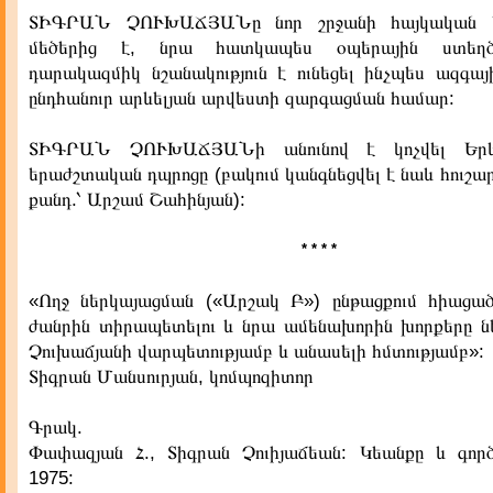
ՏԻԳՐԱՆ ՉՈՒԽԱՃՅԱՆը նոր շրջանի հայկական ե
մեծերից է, նրա հատկապես օպերային ստեղծագ
դարակազմիկ նշանակություն է ունեցել ինչպես ազգայ
ընդհանուր արևելյան արվեստի զարգացման համար:
ՏԻԳՐԱՆ ՉՈՒԽԱՃՅԱՆի անունով է կոչվել 
երաժշտական դպրոցը (բակում կանգնեցվել է նաև հուշար
քանդ.՝ Արշամ Շահինյան):
* * * *
«Ողջ ներկայացման («Արշակ Բ») ընթացքում հիացա
ժանրին տիրապետելու և նրա ամենախորին խորքերը ն
Չուխաճյանի վարպետությամբ և անասելի հմտությամբ»:
Տիգրան Մանսուրյան, կոմպոզիտոր
Գրակ.
Փափազյան Հ., Տիգրան Չուիյաճեան: Կեանքը և գործ
1975: