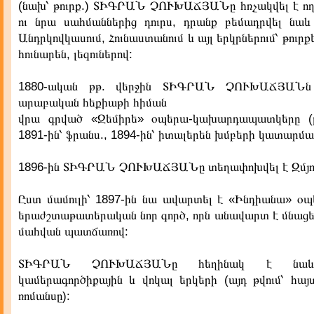
(նախ՝ թուրք.) ՏԻԳՐԱՆ ՉՈՒԽԱՃՅԱՆը հռչակվել է ողջ
ու նրա սահմաններից դուրս, դրանք բեմադրվել նաև
Անդրկովկասում, Հունաստանում և այլ երկրներում՝ թուրք
հունարեն, լեզուներով:
1880-ական թթ. վերջին ՏԻԳՐԱՆ ՉՈՒԽԱՃՅԱՆն
արաբական հեքիաթի հիման
վրա գրված «Զեմիրե» օպերա-կախարդապատկերը (բե
1891-ին՝ ֆրանս., 1894-ին՝ իտալերեն խմբերի կատարմա
1896-ին ՏԻԳՐԱՆ ՉՈՒԽԱՃՅԱՆը տեղափոխվել է Զմյո
Ըստ մամուլի՝ 1897-ին նա ավարտել է «Ինդիանա» օպե
երաժշտաթատերական նոր գործ, որն անավարտ է մնաց
մահվան պատճառով:
ՏԻԳՐԱՆ ՉՈՒԽԱՃՅԱՆը հեղինակ է նաև 
կամերագործիքային և վոկալ երկերի (այդ թվում՝ հայ
ռոմանսը):