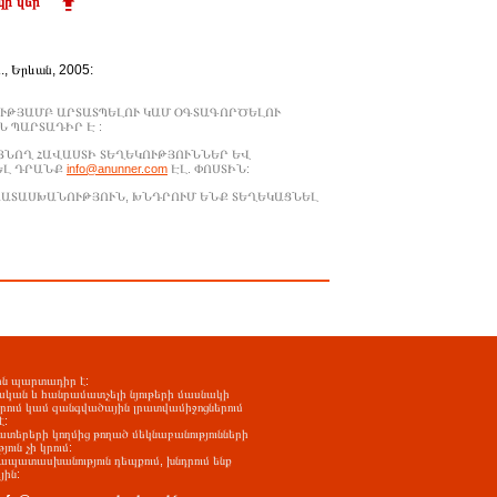
ի վեր
Ա., Երևան, 2005:
ՒԹՅԱՄԲ ԱՐՏԱՏՊԵԼՈՒ ԿԱՄ ՕԳՏԱԳՈՐԾԵԼՈՒ
 ՊԱՐՏԱԴԻՐ Է :
ԱՑՆՈՂ ՀԱՎԱՍՏԻ ՏԵՂԵԿՈՒԹՅՈՒՆՆԵՐ ԵՎ
ԵԼ ԴՐԱՆՔ
info@anunner.com
ԷԼ. ՓՈՍՏԻՆ:
ԱՊԱՏԱՍԽԱՆՈՒԹՅՈՒՆ, ԽՆԴՐՈՒՄ ԵՆՔ ՏԵՂԵԿԱՑՆԵԼ
-ին պարտադիր է:
ական և հանրամատչելի նյութերի մասնակի
երում կամ զանգվածային լրատվամիջոցներում
է:
ատերերի կողմից թողած մեկնաբանությունների
ւն չի կրում:
պատասխանություն դեպքում, խնդրում ենք
յին: