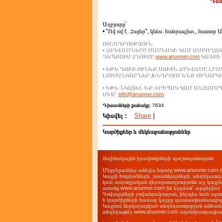
Դեպ
Աղբյուրը`
• "Ով ով է. Հայեր", կենս. հանրագիտ., հատոր 
ՈՒՇԱԴՐՈՒԹՅՈՒՆ
• ՀՈԴՎԱԾՆԵՐԸ ՄԱՍՆԱԿԻ ԿԱՄ ԱՄԲՈՂՋՈ
ԴԵՊՔՈՒՄ ՀՂՈՒՄԸ
www.anunner.com
ԿԱՅՔԻՆ
• ԵԹԵ ԴՈՒՔ ՈՒՆԵՔ ՍՈՒՅՆ ՀՈԴՎԱԾԸ ԼՐ
ԼՈՒՍԱՆԿԱՐՆԵՐ,ԽՆԴՐՈՒՄ ԵՆՔ ՈՒՂԱՐԿ
• ԵԹԵ ՆԿԱՏԵԼ ԵՔ ՎՐԻՊԱԿ ԿԱՄ ԱՆՀԱՄ
ՄԵԶ`
info@anunner.com
:
Դիտումների քանակը:
7634
Կիսվել :
Share
|
Կարծիքներ և մեկնաբանություններ
Հեղինակային իրավունքների պաշտպանություն
Մեջբերումներ անելիս հղումը www.anunner.com
Կայքի հոդվածների, լուսանկարների, տեղեկատվ
կամ ամբողջական վերարտադրությունն այլ կայք
առանց www.anunner.com-ին հղղման՝ արգելվում 
Գովազդների բովանդակության, ինչպես նաև օգտ
և կարծիքների համար կայքը պատասխանատվությո
Կայքում ներկայացված տեղեկատվության անհամա
տեղեկացնել www.anunner.com ադմենիստրացիա