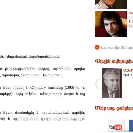
Տ
12
Իմ
նվ
+
Առաջարկեք Ձեր հյու
յան, Կեդրոնական վարժարաններում:
Վերջին ավելացվա
նկերություններից մեկում, այնուհետև, որպես
ՄՀԵ
ա, Ֆրանսիա, Գերմանիա, Եգիպտոս:
ՀԽՍՀ 
նի հետ հիմնել է «Շիրակ» հանդեսը (1909-ին Կ.
թերթ), եղել «Արև», «Ժողովուրդի ձայն» և այլ
Մենք սոց. ցանցեր
 հետո մասնակցել է որբահավաքման գործին,
պրոսի և այլ հայկական գաղթավայրերի ազգային