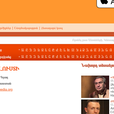
րծիքներ
|
Շնորհակալություն
|
Հետադարձ կապ
ց
Ա
Բ
Գ
Դ
Ե
Զ
Է
Ը
Թ
Ժ
Ի
Լ
Խ
Ծ
Կ
Հ
Ձ
Ղ
Ճ
Մ
Յ
Ն
Շ
Ո
»
Ա
Բ
Գ
Դ
Ե
Զ
Է
Ը
Թ
Ժ
Ի
Լ
Խ
Ծ
Կ
Հ
Ձ
Ղ
Ճ
Մ
Յ
Ն
Շ
Ո
րդկանց
»
Նախորդ տեսանյու
ԼՈՒՍՏԻ
`
Գրող
«Ց
05
յաստան
Ձե
«Ա
pedia.org
«Խ
նկ
հա
Ժ
01
An
Շ