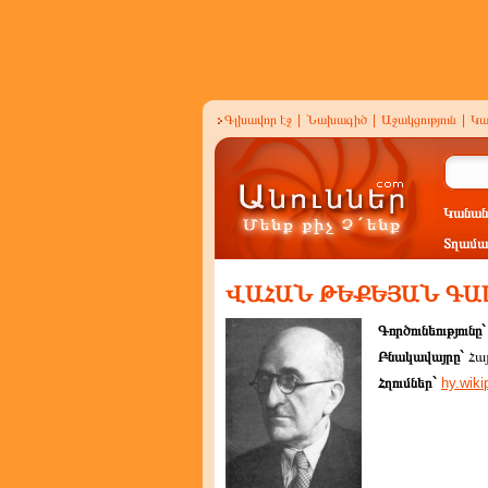
Գլխավոր էջ
|
Նախագիծ
|
Աջակցություն
|
Կա
Կանան
Տղամա
ՎԱՀԱՆ ԹԵՔԵՅԱՆ ԳԱ
Գործունեությունը
Բնակավայրը`
Հա
Հղումներ`
hy.wiki