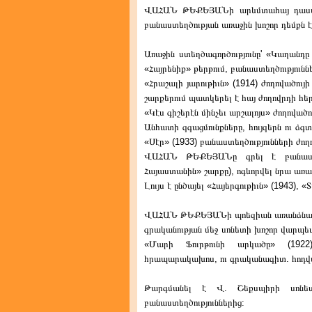
ՎԱՀԱՆ ԹԵՔԵՅԱՆի արևմտահայ դասակա
բանաստեղծության առաջին խոշոր դեմքն է
Առաջին ստեղծագործությունը' «Կաղանդը 
«Հայրենիք» թերթում, բանաստեղծություննե
«Հրաշալի յարութիւն» (1914) ժողովածու
շարքերում պատկերել է հայ ժողովրդի հեր
«Կէս գիշերէն մինչեւ արշալոյս» ժողոված
Անհատի զգացմունքները, հույզերն ու ձգ
«Սէր» (1933) բանաստեղծությունների ժողո
ՎԱՀԱՆ ԹԵՔԵՅԱՆը գրել է բանաստեղ
Հայաստանին» շարքը), ոգևորվել նրա առա
Լույս է ընծայել «Հայերգութիւն» (1943), 
ՎԱՀԱՆ ԹԵՔԵՅԱՆի պոեզիան առանձնանում
գրականության մեջ սոնետի խոշոր վարպետ
«Մարի Ֆուրթունի արկածը» (1922
հրապարակախոս, ու գրականագիտ. հոդվ
Թարգմանել է Վ. Շեքսպիրի սոնետ
բանաստեղծություններից: