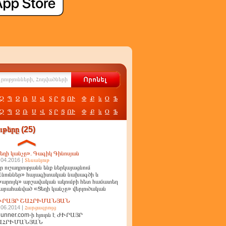
Չ
Պ
Ջ
Ռ
Ս
Վ
Տ
Ր
Ց
ՈՒ
Փ
Ք
և
Օ
Ֆ
Չ
Պ
Ջ
Ռ
Ս
Վ
Տ
Ր
Ց
ՈՒ
Փ
Ք
և
Օ
Ֆ
թերը (25)
եղի կանչը». Գագիկ Գինոսյան
.04.2016 |
Տեսանյութ
ր ուշադրությանն ենք ներկայացնում
նուններ» հայագիտական նախագծի և
արույկ» արշավական ակումբի հետ համատեղ
արահանված «Ցեղի կանչը» վերլուծական
ղոր
ԻՐԱՅՐ ՇԱՀՐԻՄԱՆՅԱՆ
.06.2014 |
Հարցազրույց
unner.com-ի հյուրն է ԺԻՐԱՅՐ
ԱՀՐԻՄԱՆՅԱՆ