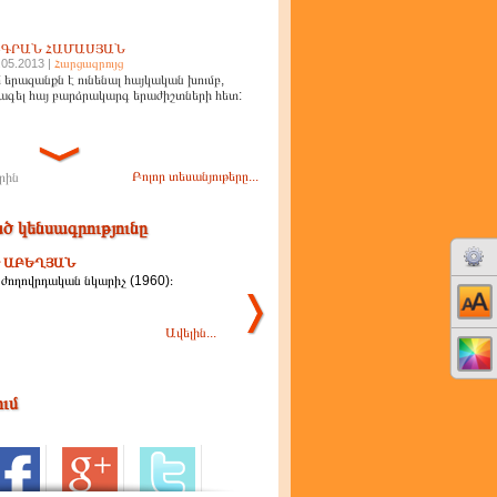
ԻԳՐԱՆ ՀԱՄԱՍՅԱՆ
.05.2013 |
Հարցազրույց
 երազանքն է ունենալ հայկական խումբ,
ագել հայ բարձրակարգ երաժիշտների հետ:
Բոլոր տեսանյութերը...
րին
ծ կենսագրությունը
Ր ԱԲԵՂՅԱՆ
ժողովրդական նկարիչ (1960)։
Ավելին...
ում