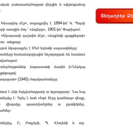
ն բանաստեղծության վերջին և սփյուռքահայ
:
Կեսարիոյ մէջ», տպագրվել է 1894-ին' Կ. Պոլսի
րի առաջին ժող.' «Հոգերը», 1901-ին' Փարիզում:
յի «Արարատի դաշտին մէջ», «Հայրենի զրոյցներով»
ոս. անցյալը:
ույում նկարագրել է Մեծ եղեռնի սարսափները:
տումները համամարդկային հնչողության են հասնում
վածույում:
ծություններ Հայաստանի մասին («Ներկայ
ջընթացով:
«Տաղարան» (1945) ժողովոածուները:
 է ձևի հղկվածությամբ ու նրբությամբ: Նա հայ
ներից է: Գրել է նաև «Եթէ Տէրը կամենայ» վեպը,
) վիպակը, պատմվածքներ ու քրոնիկներ,
ածներ:
ներից, Շ. Բոդլերի, Պ. Վեռլենի և ուր.