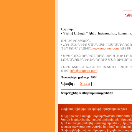
Դեպ
Աղբյուրը`
• "Ով ով է. Հայեր", կենս. հանրագիտ., հատոր բ
ՈՒՇԱԴՐՈՒԹՅՈՒՆ
• ՀՈԴՎԱԾՆԵՐԸ ՄԱՍՆԱԿԻ ԿԱՄ ԱՄԲՈՂՋՈ
ԴԵՊՔՈՒՄ ՀՂՈՒՄԸ
www.anunner.com
ԿԱՅՔԻՆ
• ԵԹԵ ԴՈՒՔ ՈՒՆԵՔ ՍՈՒՅՆ ՀՈԴՎԱԾԸ ԼՐ
ԼՈՒՍԱՆԿԱՐՆԵՐ,ԽՆԴՐՈՒՄ ԵՆՔ ՈՒՂԱՐԿ
• ԵԹԵ ՆԿԱՏԵԼ ԵՔ ՎՐԻՊԱԿ ԿԱՄ ԱՆՀԱՄ
ՄԵԶ`
info@anunner.com
:
Դիտումների քանակը:
3904
Կիսվել :
Share
|
Կարծիքներ և մեկնաբանություններ
Հեղինակային իրավունքների պաշտպանություն
Մեջբերումներ անելիս հղումը www.anunner.com
Կայքի հոդվածների, լուսանկարների, տեղեկատվ
կամ ամբողջական վերարտադրությունն այլ կայք
առանց www.anunner.com-ին հղղման՝ արգելվում 
Գովազդների բովանդակության, ինչպես նաև օգտ