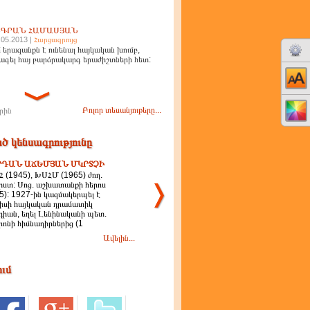
ԻԳՐԱՆ ՀԱՄԱՍՅԱՆ
.05.2013 |
Հարցազրույց
 երազանքն է ունենալ հայկական խումբ,
ագել հայ բարձրակարգ երաժիշտների հետ:
Բոլոր տեսանյութերը...
րին
ծ կենսագրությունը
ԴԱՆ ԱՃԵՄՅԱՆ ՄԿՐՏՉԻ
 (1945), ԽՍՀՄ (1965) ժող.
ստ: Սոց. աշխատանքի հերոս
5): 1927-ին կազմակերպել է
իսի հայկական դրամատիկ
դիան, եղել Լենինականի պետ.
ոնի հիմնադիրներից (1
Ավելին...
ում