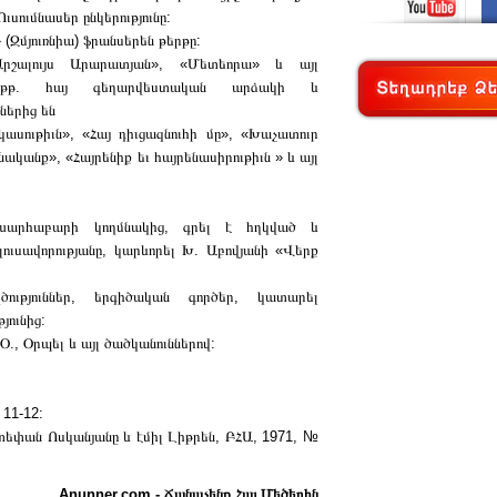
ւսումնասեր ընկերությունը:
(Զմյուռնիա) ֆրանսերեն թերթը:
րշալույս Արարատյան», «Մետեորա» և այլ
ան թթ. հայ գեղարվեստական արձակի և
ներից են
ւթիւն», «Հայ դիւցազնուհի մը», «Խաչատուր
ականք», «Հայրենիք եւ հայրենասիրութիւն » և այլ
րհաբարի կողմնակից, գրել է հղկված և
ուսավորությանը, կարևորել Խ. Աբովյանի «Վերք
ւթյուններ, երգիծական գործեր, կատարել
յունից:
Օ., Օրպել և այլ ծածկանուններով:
11-12:
տեփան Ոսկանյանը և էմիլ Լիթրեն, ԲՀԱ, 1971, №
Anunner.com - Ճանաչենք Հայ Մեծերին