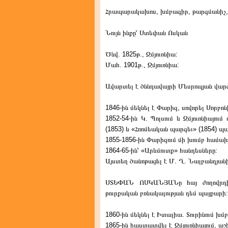
Հրապարակախոս, խմբագիր, թարգմանիչ,
Նույն ինքը՝ Ստեփան Ոսկան
Ծնվ. 1825թ., Զմյուռնիա:
Մահ. 1901թ., Զմյուռնիա:
Ավարտել է ծննդավայրի Մեսրոպյան վար
1846-ին մեկնել է Փարիզ, սովորել Սորբո
1852-54-ին Կ. Պոլսում և Զմյուռնիայու
(1853) և «Հռոմեական պարգեւ» (1854) պ
1855-1856-ին Փարիզում մի խումբ համախ
1864-65-ին՝ «Արևմուտք» հանդեսները:
Այստեղ ծանոթացել է Մ. Ղ. Նալբանդյանի
ՍՏԵՓԱՆ ՈՍԿԱՆՅԱՆը հայ ժողովրդին 
թուրքական բռնակալության դեմ պայքարի:
1860-ին մեկնել է Իտալիա. Տուրինում խ
1865-ին հաստատվել է Զմյուռնիայում, ա