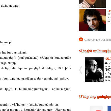
 մանկավարժ:
Տ
12
Իմ
նվ
+
Առաջարկեք Ձեր հյու
ժարանը:
Վերջին ավելացվա
նի համալսարանում:
մ տպագրել է (ծածկանունով) «Ներքին համոզումն»
ՎԱՐ
ամֆլետները:
ՀԽՍՀ
արտի
ոհների հետ հրատարակել է «Արևելք», 1859-ին և
(197
Թիֆլ
ստու
 հետ, արտատպումներ արել «Հյուսիսափւսյլից»:
թատր
կոչել է համախմբվածության, միասնության,
Մենք սոց. ցանցեր
մբագրել է «Լ՛իտալի» ֆրանսիական թերթը:
շխատել տեսուչ և ֆրանսերենի ուսուցիչ Մեսրոպյան