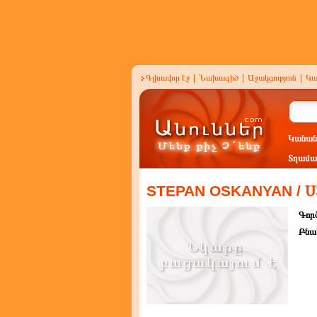
Գլխավոր էջ
|
Նախագիծ
|
Աջակցություն
|
Կա
Կանան
Տղամա
STEPAN OSKANYAN /
Գործ
Բնա