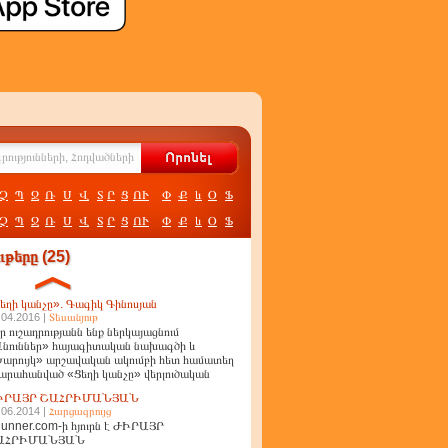
Չ
Պ
Ջ
Ռ
Ս
Վ
Տ
Ր
Ց
ՈՒ
Փ
Ք
և
Օ
Ֆ
Չ
Պ
Ջ
Ռ
Ս
Վ
Տ
Ր
Ց
ՈՒ
Փ
Ք
և
Օ
Ֆ
թերը (25)
եղի կանչը». Գագիկ Գինոսյան
.04.2016 |
Տեսանյութ
ր ուշադրությանն ենք ներկայացնում
նուններ» հայագիտական նախագծի և
արույկ» արշավական ակումբի հետ համատեղ
արահանված «Ցեղի կանչը» վերլուծական
ղոր
ԻՐԱՅՐ ՇԱՀՐԻՄԱՆՅԱՆ
.06.2014 |
Հարցազրույց
unner.com-ի հյուրն է ԺԻՐԱՅՐ
ԱՀՐԻՄԱՆՅԱՆ