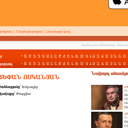
րծիքներ
|
Շնորհակալություն
|
Հետադարձ կապ
ց
Ա
Բ
Գ
Դ
Ե
Զ
Է
Ը
Թ
Ժ
Ի
Լ
Խ
Ծ
Կ
Հ
Ձ
Ղ
Ճ
Մ
Յ
Ն
Շ
Ո
»
Ա
Բ
Գ
Դ
Ե
Զ
Է
Ը
Թ
Ժ
Ի
Լ
Խ
Ծ
Կ
Հ
Ձ
Ղ
Ճ
Մ
Յ
Ն
Շ
Ո
րդկանց
»
Նախորդ տեսանյու
 ՍՏԵՓԱՆ ՈՍԿԱՆՅԱՆ
ունեությունը`
Խմբագիր
«Ց
05
կավայրը`
Թուրքիա
Ձե
«Ա
«Խ
նկ
հա
Ժ
01
An
Շ