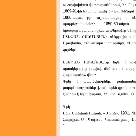
ու Հռիփսիմյան վարժարաններում, հիմնել Ո
1869-91-ին հրատարակել է «Լա Ռեֆորմ» 
1880-ական թթ. աշխատակցել է «Ա
պարբերականների: 1850-60-ակ
հրապարակախոսության արժեքավոր նմուշ
ՍՏԵՓԱՆ ՈՍԿԱՆՅԱՆի «Ազգային պակասո
Աբովեան», «Քսանչորս ստութիւնք», «Լեռն
գործեր:
ՍՏԵՓԱՆ ՈՍԿԱՆՅԱՆը եղել է աշխա
պատկերավոր լեզվով, մեծ տեղ է տվել լ
Հայաստանի» վեպը:
Գրել է պատմվածքներ, բանաստեղծո
թարգմանություններ ֆրանսերեն գրականութ
Հանդես է եկել Հարմա, Հրանտ, Վահե, Օ. 
Գրկ.
Լեո, Ստեփան Ոսկան, «Մուրճ», 1901, № 
Հակոբյան Մ., Գալուստ Կոստանդյանը, Ս
1: