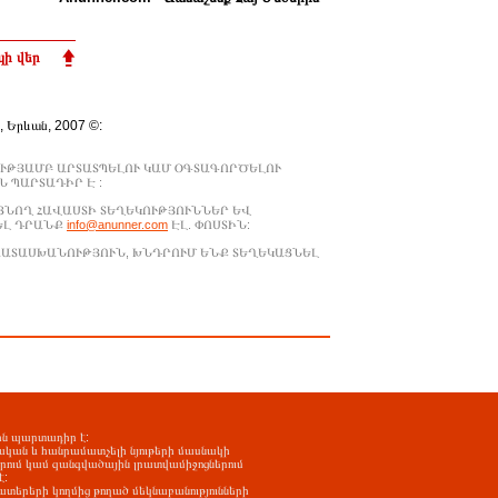
ի վեր
., Երևան, 2007 ©:
ՒԹՅԱՄԲ ԱՐՏԱՏՊԵԼՈՒ ԿԱՄ ՕԳՏԱԳՈՐԾԵԼՈՒ
 ՊԱՐՏԱԴԻՐ Է :
ԱՑՆՈՂ ՀԱՎԱՍՏԻ ՏԵՂԵԿՈՒԹՅՈՒՆՆԵՐ ԵՎ
ԵԼ ԴՐԱՆՔ
info@anunner.com
ԷԼ. ՓՈՍՏԻՆ:
ԱՊԱՏԱՍԽԱՆՈՒԹՅՈՒՆ, ԽՆԴՐՈՒՄ ԵՆՔ ՏԵՂԵԿԱՑՆԵԼ
-ին պարտադիր է:
ական և հանրամատչելի նյութերի մասնակի
երում կամ զանգվածային լրատվամիջոցներում
է:
ատերերի կողմից թողած մեկնաբանությունների