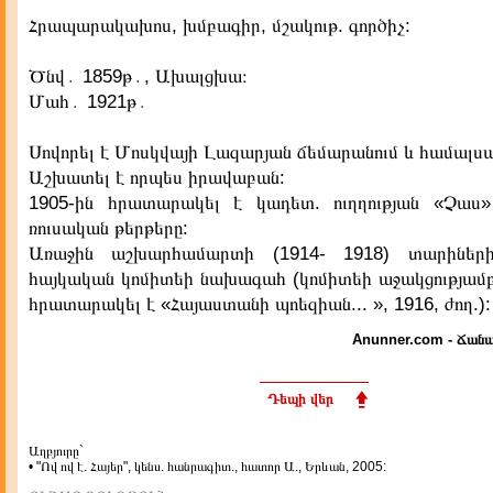
Հրապարակախոս, խմբագիր, մշակութ. գործիչ:
Ծնվ․ 1859թ․, Ախալցխա։
Մահ․ 1921թ․
Սովորել է Մոսկվայի Լազարյան ճեմարանում և համալսա
Աշխատել է որպես իրավաբան:
1905-ին հրատարակել է կադետ. ուղղության «Չաս
ռուսական թերթերը:
Առաջին աշխարհամարտի (1914- 1918) տարիների
հայկական կոմիտեի նախագահ (կոմիտեի աջակցությամբ 
հրատարակել է «Հայաստանի պոեզիան... », 1916, ժող.):
Anunner.com - Ճանա
Դեպի վեր
Աղբյուրը`
• "Ով ով է. Հայեր", կենս. հանրագիտ., հատոր Ա., Երևան, 2005: