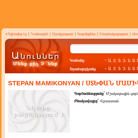
Գլխավոր էջ
|
Նախագիծ
|
Աջակցություն
|
Կարծիքներ
|
Շնորհակալություն
|
Հե
Կանանց
Ա
Բ
Գ
Դ
Ե
Զ
»
Ա
Բ
Գ
Դ
Ե
Զ
Տղամարդկանց
»
STEPAN MAMIKONYAN / ՍՏԵՓԱՆ ՄԱՄ
Գործունեությունը`
Մշակութային գոր
Բնակավայրը`
Վրաստան