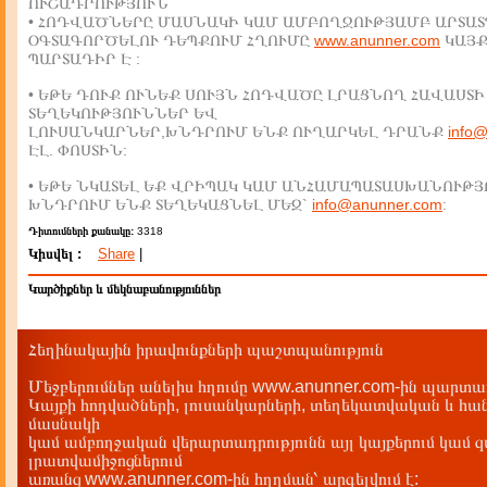
ՈՒՇԱԴՐՈՒԹՅՈՒՆ
• ՀՈԴՎԱԾՆԵՐԸ ՄԱՍՆԱԿԻ ԿԱՄ ԱՄԲՈՂՋՈՒԹՅԱՄԲ ԱՐՏԱՏ
ՕԳՏԱԳՈՐԾԵԼՈՒ ԴԵՊՔՈՒՄ ՀՂՈՒՄԸ
www.anunner.com
ԿԱՅ
ՊԱՐՏԱԴԻՐ Է :
• ԵԹԵ ԴՈՒՔ ՈՒՆԵՔ ՍՈՒՅՆ ՀՈԴՎԱԾԸ ԼՐԱՑՆՈՂ ՀԱՎԱՍՏԻ
ՏԵՂԵԿՈՒԹՅՈՒՆՆԵՐ ԵՎ
ԼՈՒՍԱՆԿԱՐՆԵՐ,ԽՆԴՐՈՒՄ ԵՆՔ ՈՒՂԱՐԿԵԼ ԴՐԱՆՔ
info
ԷԼ. ՓՈՍՏԻՆ:
• ԵԹԵ ՆԿԱՏԵԼ ԵՔ ՎՐԻՊԱԿ ԿԱՄ ԱՆՀԱՄԱՊԱՏԱՍԽԱՆՈՒԹՅ
ԽՆԴՐՈՒՄ ԵՆՔ ՏԵՂԵԿԱՑՆԵԼ ՄԵԶ`
info@anunner.com
:
Դիտումների քանակը:
3318
Կիսվել :
Share
|
Կարծիքներ և մեկնաբանություններ
Հեղինակային իրավունքների պաշտպանություն
Մեջբերումներ անելիս հղումը www.anunner.com-ին պարտադ
Կայքի հոդվածների, լուսանկարների, տեղեկատվական և հան
մասնակի
կամ ամբողջական վերարտադրությունն այլ կայքերում կամ 
լրատվամիջոցներում
առանց www.anunner.com-ին հղղման՝ արգելվում է: