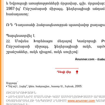
և Եվրոպայի առաջնությունների մրցավար, գլխ. մրցավար
1987-ից՝ Ըմբշամարտի միջազգ. ֆեդերացիայի անդամ
համադասող:
ՌԴ Դաղստանի Հանրապետության պատվավոր քաղաքացի
Պարգևատրվել է
ՀՀ Մովսես Խորենացու մեդալով Կամբոջայի Թ
Ըմբշամարտի միջազգ. ֆեդերացիայի ոսկե, արծ
շքանշաններ, ոսկե դիպլոմ, ոսկե սուլիչով:
Anunner.com - Ճանա
Դեպի վեր
Աղբյուրը`
• "Ով ով է. Հայեր", կենս. հանրագիտ., հատոր Ա., Երևան, 2005:
ՈՒՇԱԴՐՈՒԹՅՈՒՆ
• ՀՈԴՎԱԾՆԵՐԸ ՄԱՍՆԱԿԻ ԿԱՄ ԱՄԲՈՂՋՈՒԹՅԱՄԲ ԱՐՏԱՏ
ՕԳՏԱԳՈՐԾԵԼՈՒ ԴԵՊՔՈՒՄ ՀՂՈՒՄԸ
www.anunner.com
ԿԱՅ
ՊԱՐՏԱԴԻՐ Է :