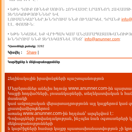
• ԵԹԵ ԴՈՒՔ ՈՒՆԵՔ ՍՈՒՅՆ ՀՈԴՎԱԾԸ ԼՐԱՑՆՈՂ ՀԱՎԱՍՏԻ
ՏԵՂԵԿՈՒԹՅՈՒՆՆԵՐ ԵՎ
ԼՈՒՍԱՆԿԱՐՆԵՐ,ԽՆԴՐՈՒՄ ԵՆՔ ՈՒՂԱՐԿԵԼ ԴՐԱՆՔ
info
ԷԼ. ՓՈՍՏԻՆ:
• ԵԹԵ ՆԿԱՏԵԼ ԵՔ ՎՐԻՊԱԿ ԿԱՄ ԱՆՀԱՄԱՊԱՏԱՍԽԱՆՈՒԹՅ
ԽՆԴՐՈՒՄ ԵՆՔ ՏԵՂԵԿԱՑՆԵԼ ՄԵԶ`
info@anunner.com
:
Դիտումների քանակը:
3282
Կիսվել :
Share
|
Կարծիքներ և մեկնաբանություններ
Հեղինակային իրավունքների պաշտպանություն
Մեջբերումներ անելիս հղումը www.anunner.com-ին պարտադ
Կայքի հոդվածների, լուսանկարների, տեղեկատվական և հան
մասնակի
կամ ամբողջական վերարտադրությունն այլ կայքերում կամ 
լրատվամիջոցներում
առանց www.anunner.com-ին հղղման՝ արգելվում է:
Գովազդների բովանդակության, ինչպես նաև օգտատերերի կ
մեկնաբանությունների
և կարծիքների համար կայքը պատասխանատվություն չի կրու