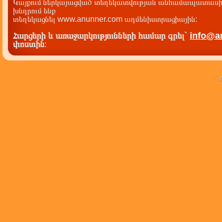
Կայքում ներկայացված տեղեկատվության անհամապատասխա
խնդրում ենք
տեղեկացնել www.anunner.com ադմենիստրացիային:
Հարցերի և առաջարկությունների համար գրել`
info@a
փոստին
: