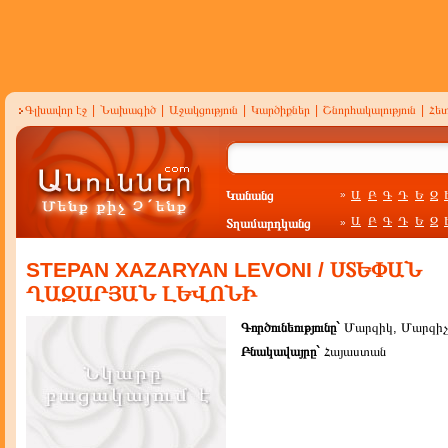
Գլխավոր էջ
|
Նախագիծ
|
Աջակցություն
|
Կարծիքներ
|
Շնորհակալություն
|
Հե
Կանանց
Ա
Բ
Գ
Դ
Ե
Զ
»
Ա
Բ
Գ
Դ
Ե
Զ
Տղամարդկանց
»
STEPAN XAZARYAN LEVONI / ՍՏԵՓԱՆ
ՂԱԶԱՐՅԱՆ ԼԵՎՈՆԻ
Գործունեությունը`
Մարզիկ, Մարզիչ
Բնակավայրը`
Հայաստան