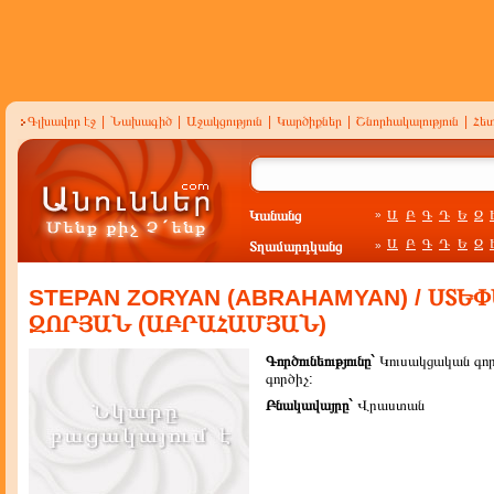
Գլխավոր էջ
|
Նախագիծ
|
Աջակցություն
|
Կարծիքներ
|
Շնորհակալություն
|
Հե
Կանանց
Ա
Բ
Գ
Դ
Ե
Զ
»
Ա
Բ
Գ
Դ
Ե
Զ
Տղամարդկանց
»
STEPAN ZORYAN (ABRAHAMYAN) / ՍՏԵ
ԶՈՐՅԱՆ (ԱԲՐԱՀԱՄՅԱՆ)
Գործունեությունը`
Կուսակցական գոր
գործիչ:
Բնակավայրը`
Վրաստան