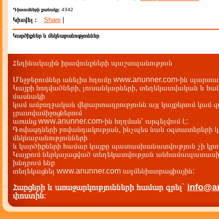
Դիտումների քանակը:
4342
Կիսվել :
Share
|
Կարծիքներ և մեկնաբանություններ
Հեղինակային իրավունքների պաշտպանություն
Մեջբերումներ անելիս հղումը www.anunner.com-ին պարտադ
Կայքի հոդվածների, լուսանկարների, տեղեկատվական և հան
մասնակի
կամ ամբողջական վերարտադրությունն այլ կայքերում կամ 
լրատվամիջոցներում
առանց www.anunner.com-ին հղղման՝ արգելվում է:
Գովազդների բովանդակության, ինչպես նաև օգտատերերի կ
մեկնաբանությունների
և կարծիքների համար կայքը պատասխանատվություն չի կրու
Կայքում ներկայացված տեղեկատվության անհամապատասխա
խնդրում ենք
տեղեկացնել www.anunner.com ադմենիստրացիային:
Հարցերի և առաջարկությունների համար գրել`
info@a
փոստին
: