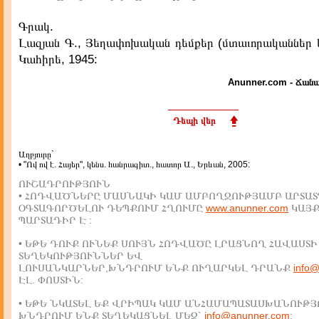
Գրակ.
Լազյան Գ., Յեղափոխական դեմքեր (մտաւորականներ և 
Կահիրե, 1945:
Anunner.com - Ճանա
Դեպի վեր
Աղբյուրը`
• "Ով ով է. Հայեր", կենս. հանրագիտ., հատոր Ա., Երևան, 2005:
ՈՒՇԱԴՐՈՒԹՅՈՒՆ
• ՀՈԴՎԱԾՆԵՐԸ ՄԱՍՆԱԿԻ ԿԱՄ ԱՄԲՈՂՋՈՒԹՅԱՄԲ ԱՐՏԱՏ
ՕԳՏԱԳՈՐԾԵԼՈՒ ԴԵՊՔՈՒՄ ՀՂՈՒՄԸ
www.anunner.com
ԿԱՅ
ՊԱՐՏԱԴԻՐ Է :
• ԵԹԵ ԴՈՒՔ ՈՒՆԵՔ ՍՈՒՅՆ ՀՈԴՎԱԾԸ ԼՐԱՑՆՈՂ ՀԱՎԱՍՏԻ
ՏԵՂԵԿՈՒԹՅՈՒՆՆԵՐ ԵՎ
ԼՈՒՍԱՆԿԱՐՆԵՐ,ԽՆԴՐՈՒՄ ԵՆՔ ՈՒՂԱՐԿԵԼ ԴՐԱՆՔ
info
ԷԼ. ՓՈՍՏԻՆ:
• ԵԹԵ ՆԿԱՏԵԼ ԵՔ ՎՐԻՊԱԿ ԿԱՄ ԱՆՀԱՄԱՊԱՏԱՍԽԱՆՈՒԹՅ
ԽՆԴՐՈՒՄ ԵՆՔ ՏԵՂԵԿԱՑՆԵԼ ՄԵԶ`
info@anunner.com
: