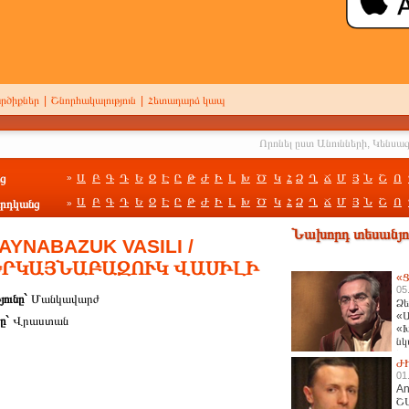
րծիքներ
|
Շնորհակալություն
|
Հետադարձ կապ
ց
Ա
Բ
Գ
Դ
Ե
Զ
Է
Ը
Թ
Ժ
Ի
Լ
Խ
Ծ
Կ
Հ
Ձ
Ղ
Ճ
Մ
Յ
Ն
Շ
Ո
»
Ա
Բ
Գ
Դ
Ե
Զ
Է
Ը
Թ
Ժ
Ի
Լ
Խ
Ծ
Կ
Հ
Ձ
Ղ
Ճ
Մ
Յ
Ն
Շ
Ո
րդկանց
»
Նախորդ տեսանյու
YNABAZUK VASILI /
ԵՐԿԱՅՆԱԲԱԶՈՒԿ ՎԱՍԻԼԻ
«Ց
05
յունը`
Մանկավարժ
Ձե
«Ա
ը`
Վրաստան
«Խ
նկ
հա
Ժ
01
An
Շ