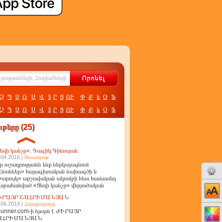
Չ
Պ
Ջ
Ռ
Ս
Վ
Տ
Ր
Ց
ՈՒ
Փ
Ք
և
Օ
Ֆ
Չ
Պ
Ջ
Ռ
Ս
Վ
Տ
Ր
Ց
ՈՒ
Փ
Ք
և
Օ
Ֆ
թերը (25)
եղի կանչը». Գագիկ Գինոսյան
.04.2016 |
Տեսանյութ
ր ուշադրությանն ենք ներկայացնում
նուններ» հայագիտական նախագծի և
արույկ» արշավական ակումբի հետ համատեղ
արահանված «Ցեղի կանչը» վերլուծական
ղոր
ԻՐԱՅՐ ՇԱՀՐԻՄԱՆՅԱՆ
.06.2014 |
Հարցազրույց
unner.com-ի հյուրն է ԺԻՐԱՅՐ
ԱՀՐԻՄԱՆՅԱՆ