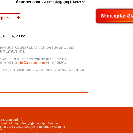
Anunner.com - Ճանաչենք Հայ Մեծերին
ի վեր
Ա., Երևան, 2005:
ՒԹՅԱՄԲ ԱՐՏԱՏՊԵԼՈՒ ԿԱՄ ՕԳՏԱԳՈՐԾԵԼՈՒ
 ՊԱՐՏԱԴԻՐ Է :
ԱՑՆՈՂ ՀԱՎԱՍՏԻ ՏԵՂԵԿՈՒԹՅՈՒՆՆԵՐ ԵՎ
ԵԼ ԴՐԱՆՔ
info@anunner.com
ԷԼ. ՓՈՍՏԻՆ:
ԱՊԱՏԱՍԽԱՆՈՒԹՅՈՒՆ, ԽՆԴՐՈՒՄ ԵՆՔ ՏԵՂԵԿԱՑՆԵԼ
-ին պարտադիր է:
ական և հանրամատչելի նյութերի մասնակի
երում կամ զանգվածային լրատվամիջոցներում
է: