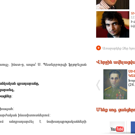
Տ
12
Իմ
նվ
+
Առաջարկեք Ձեր հյու
Վերջին ավելացվա
ուցչ. ինստ-ը, ապա՝ Ս. Պետերբուրգի ֆրյոբելյան
ՍԻ
ԿԱ
Խոր
 մանկական գրադարանը,
(24
պարտեզ,
թացներ
:
նախագահ:
Մենք սոց. ցանցեր
արժական ինստիտուտներում:
րում անդրադարձել է նախադպրոցականների