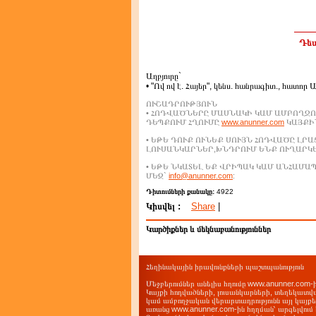
Դեպ
Աղբյուրը`
• "Ով ով է. Հայեր", կենս. հանրագիտ., հատոր 
ՈՒՇԱԴՐՈՒԹՅՈՒՆ
• ՀՈԴՎԱԾՆԵՐԸ ՄԱՍՆԱԿԻ ԿԱՄ ԱՄԲՈՂՋՈ
ԴԵՊՔՈՒՄ ՀՂՈՒՄԸ
www.anunner.com
ԿԱՅՔԻՆ
• ԵԹԵ ԴՈՒՔ ՈՒՆԵՔ ՍՈՒՅՆ ՀՈԴՎԱԾԸ ԼՐ
ԼՈՒՍԱՆԿԱՐՆԵՐ,ԽՆԴՐՈՒՄ ԵՆՔ ՈՒՂԱՐԿ
• ԵԹԵ ՆԿԱՏԵԼ ԵՔ ՎՐԻՊԱԿ ԿԱՄ ԱՆՀԱՄ
ՄԵԶ`
info@anunner.com
:
Դիտումների քանակը:
4922
Կիսվել :
Share
|
Կարծիքներ և մեկնաբանություններ
Հեղինակային իրավունքների պաշտպանություն
Մեջբերումներ անելիս հղումը www.anunner.com
Կայքի հոդվածների, լուսանկարների, տեղեկատվ
կամ ամբողջական վերարտադրությունն այլ կայք
առանց www.anunner.com-ին հղղման՝ արգելվում 