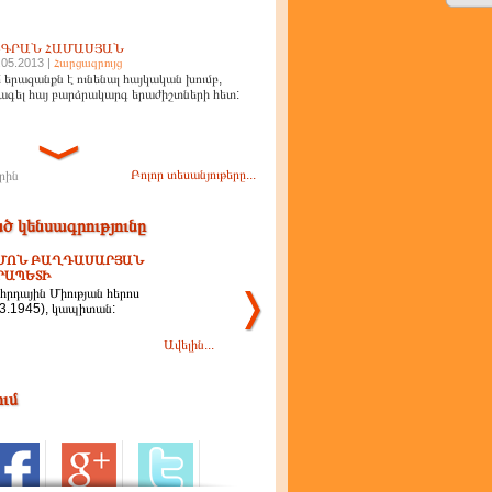
ԻԳՐԱՆ ՀԱՄԱՍՅԱՆ
.05.2013 |
Հարցազրույց
 երազանքն է ունենալ հայկական խումբ,
ագել հայ բարձրակարգ երաժիշտների հետ:
Բոլոր տեսանյութերը...
րին
ծ կենսագրությունը
ՄՈՆ ԲԱՂԴԱՍԱՐՅԱՆ
ՐԱՊԵՏԻ
հրդային Միության հերոս
.3.1945), կապիտան:
Ավելին...
ում