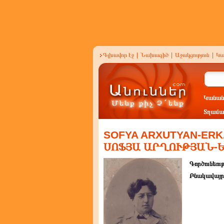
Գլխավոր էջ
|
Նախագիծ
|
Աջակցություն
|
Կա
Կանան
Տղամա
SOFYA ARXUTYAN-ERKA
ՍՈՖՅԱ ԱՐՂՈՒԹՅԱՆ-
Գործունեութ
Բնակավայր