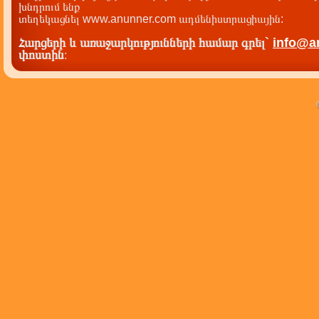
խնդրում ենք
տեղեկացնել www.anunner.com ադմենիստրացիային:
Հարցերի և առաջարկությունների համար գրել`
info@a
փոստին
: