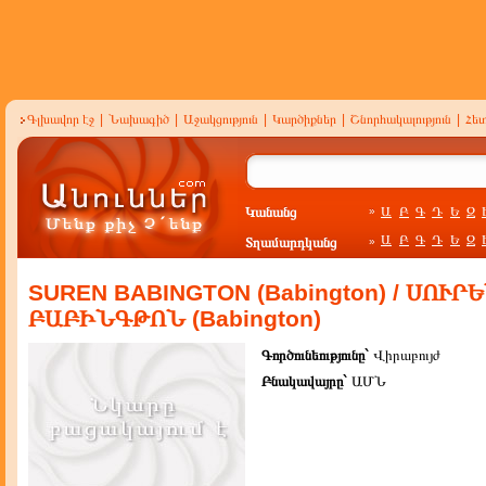
Գլխավոր էջ
|
Նախագիծ
|
Աջակցություն
|
Կարծիքներ
|
Շնորհակալություն
|
Հե
Կանանց
Ա
Բ
Գ
Դ
Ե
Զ
»
Ա
Բ
Գ
Դ
Ե
Զ
Տղամարդկանց
»
SUREN BABINGTON (Babington) / ՍՈՒՐ
ԲԱԲԻՆԳԹՈՆ (Babington)
Գործունեությունը`
Վիրաբույժ
Բնակավայրը`
ԱՄՆ