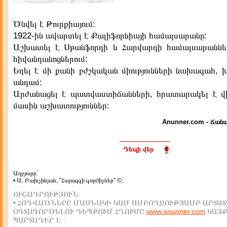
Ծնվել է Թուրքիայում:
1922-ին ավարտել է Քալիֆորնիայի համալսարանը:
Աշխատել է Սթանֆորդի և Հարվարդի համալսարաննե
հիվանդանոցներում:
Եղել է մի քանի բժշկական միությունների նախագահ, 
անդամ:
Արժանացել է պատվաստիճանների, հրատարակել է վի
մասին աշխատություններ:
Anunner.com - Ճանա
Դեպի վեր
Աղբյուրը`
• Ա. Բախչինյան, "Հայազգի գործիչներ" ©:
ՈՒՇԱԴՐՈՒԹՅՈՒՆ
• ՀՈԴՎԱԾՆԵՐԸ ՄԱՍՆԱԿԻ ԿԱՄ ԱՄԲՈՂՋՈՒԹՅԱՄԲ ԱՐՏԱՏ
ՕԳՏԱԳՈՐԾԵԼՈՒ ԴԵՊՔՈՒՄ ՀՂՈՒՄԸ
www.anunner.com
ԿԱՅ
ՊԱՐՏԱԴԻՐ Է :