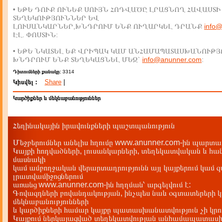
• ԵԹԵ ԴՈՒՔ ՈՒՆԵՔ ՍՈՒՅՆ ՀՈԴՎԱԾԸ ԼՐԱՑՆՈՂ ՀԱՎԱՍՏԻ
ՏԵՂԵԿՈՒԹՅՈՒՆՆԵՐ ԵՎ
ԼՈՒՍԱՆԿԱՐՆԵՐ,ԽՆԴՐՈՒՄ ԵՆՔ ՈՒՂԱՐԿԵԼ ԴՐԱՆՔ
info
ԷԼ. ՓՈՍՏԻՆ:
• ԵԹԵ ՆԿԱՏԵԼ ԵՔ ՎՐԻՊԱԿ ԿԱՄ ԱՆՀԱՄԱՊԱՏԱՍԽԱՆՈՒԹՅ
ԽՆԴՐՈՒՄ ԵՆՔ ՏԵՂԵԿԱՑՆԵԼ ՄԵԶ`
info@anunner.com
:
Դիտումների քանակը:
3314
Կիսվել :
Share
|
Կարծիքներ և մեկնաբանություններ
Հեղինակային իրավունքների պաշտպանություն
Մեջբերումներ անելիս հղումը www.anunner.com-ին պարտադ
Կայքի հոդվածների, լուսանկարների, տեղեկատվական և հան
մասնակի
կամ ամբողջական վերարտադրությունն այլ կայքերում կամ 
լրատվամիջոցներում
առանց www.anunner.com-ին հղղման՝ արգելվում է:
Գովազդների բովանդակության, ինչպես նաև օգտատերերի կ
մեկնաբանությունների
և կարծիքների համար կայքը պատասխանատվություն չի կրու
Կայքում ներկայացված տեղեկատվության անհամապատասխա