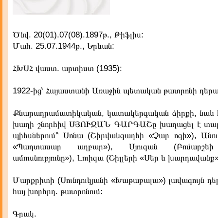
Ծնվ. 20(01).07(08).1897թ., Թիֆլիս:
Մահ. 25.07.1944թ., Երևան:
ՀԽՍՀ վաստ. արտիստ (1935):
1922-ից՝ Հայաստանի Առաջին պետական թատրոնի դերա
Քնարադրամատիկական, կատակերգական ձիրքի, նաև 
խաղի շնորհիվ ՍՅՈՒԶԱՆ ԳԱՐԳԱՇը խաղացել է տար
պիեսներում'՝ Սոնա (Շիրվաևզադեի «Չար ոգի»), Անու
«Պաղտասար աղբար»), Սյուզան (Բոմարշեի
ամուսնությունը»), Լուիզա (Շիլլերի «Սեր և խարդավանք»
Մարքրիտի (Սունդուկյանի «Խաթաբալա») լավագույն դ
հայ խորհրդ. թատրոնում:
Գրակ.