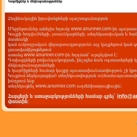
Կարծիքներ և մեկնաբանություններ
Հեղինակային իրավունքների պաշտպանություն
Մեջբերումներ անելիս հղումը www.anunner.com-ին պարտադ
Կայքի հոդվածների, լուսանկարների, տեղեկատվական և հան
մասնակի
կամ ամբողջական վերարտադրությունն այլ կայքերում կամ 
լրատվամիջոցներում
առանց www.anunner.com-ին հղղման՝ արգելվում է:
Գովազդների բովանդակության, ինչպես նաև օգտատերերի կ
մեկնաբանությունների
և կարծիքների համար կայքը պատասխանատվություն չի կրու
Կայքում ներկայացված տեղեկատվության անհամապատասխա
խնդրում ենք
տեղեկացնել www.anunner.com ադմենիստրացիային:
Հարցերի և առաջարկությունների համար գրել`
info@a
փոստին
: