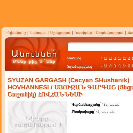
Գլխավոր էջ
|
Նախագիծ
|
Աջակցություն
|
Կարծիքներ
|
Շնորհակալություն
|
Հե
Կանանց
Ա
Բ
Գ
Դ
Ե
Զ
»
Ա
Բ
Գ
Դ
Ե
Զ
Տղամարդկանց
»
SYUZAN GARGASH (Cecyan SHushanik)
HOVHANNESI / ՍՅՈՒԶԱՆ ԳԱՐԳԱՇ (Ցեցյ
Շուշանիկ) ՀՈՎՀԱՆՆԵՍԻ
Գործունեությունը`
Դերասան
Բնակավայրը`
Վրաստան