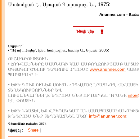
Մանուկյան է., Սյուզան Գարագաշ, Ե., 1975:
Anunner.com - Ճանա
Դեպի վեր
Աղբյուրը`
• "Ով ով է. Հայեր", կենս. հանրագիտ., հատոր Ա., Երևան, 2005:
ՈՒՇԱԴՐՈՒԹՅՈՒՆ
• ՀՈԴՎԱԾՆԵՐԸ ՄԱՍՆԱԿԻ ԿԱՄ ԱՄԲՈՂՋՈՒԹՅԱՄԲ ԱՐՏԱՏ
ՕԳՏԱԳՈՐԾԵԼՈՒ ԴԵՊՔՈՒՄ ՀՂՈՒՄԸ
www.anunner.com
ԿԱՅ
ՊԱՐՏԱԴԻՐ Է :
• ԵԹԵ ԴՈՒՔ ՈՒՆԵՔ ՍՈՒՅՆ ՀՈԴՎԱԾԸ ԼՐԱՑՆՈՂ ՀԱՎԱՍՏԻ
ՏԵՂԵԿՈՒԹՅՈՒՆՆԵՐ ԵՎ
ԼՈՒՍԱՆԿԱՐՆԵՐ,ԽՆԴՐՈՒՄ ԵՆՔ ՈՒՂԱՐԿԵԼ ԴՐԱՆՔ
info
ԷԼ. ՓՈՍՏԻՆ:
• ԵԹԵ ՆԿԱՏԵԼ ԵՔ ՎՐԻՊԱԿ ԿԱՄ ԱՆՀԱՄԱՊԱՏԱՍԽԱՆՈՒԹՅ
ԽՆԴՐՈՒՄ ԵՆՔ ՏԵՂԵԿԱՑՆԵԼ ՄԵԶ`
info@anunner.com
:
Դիտումների քանակը:
3674
Կիսվել :
Share
|