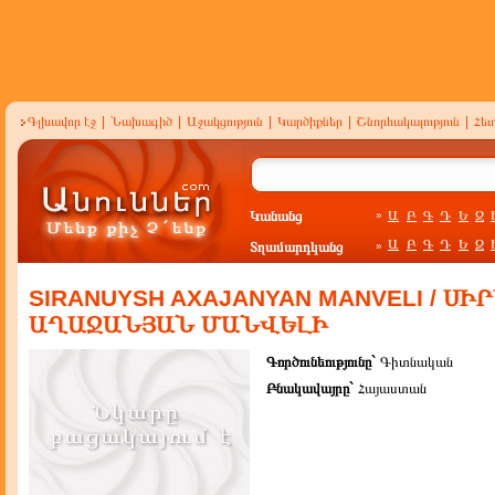
Գլխավոր էջ
|
Նախագիծ
|
Աջակցություն
|
Կարծիքներ
|
Շնորհակալություն
|
Հե
Կանանց
Ա
Բ
Գ
Դ
Ե
Զ
»
Ա
Բ
Գ
Դ
Ե
Զ
Տղամարդկանց
»
SIRANUYSH AXAJANYAN MANVELI / ՍԻ
ԱՂԱՋԱՆՅԱՆ ՄԱՆՎԵԼԻ
Գործունեությունը`
Գիտնական
Բնակավայրը`
Հայաստան