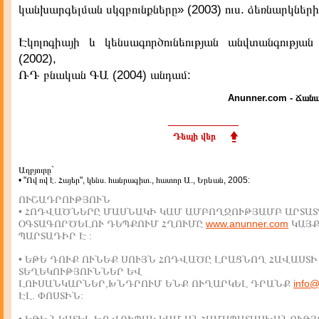
կանխարգելման սկզբունքները» (2003) ուս. ձեռնարկների
Էկոլոգիայի և կենսագործունեության անվտանգությա
(2002),
ՌԴ բնական ԳԱ (2004) անդամ:
Anunner.com - Ճանա
Դեպի վեր
Աղբյուրը`
• "Ով ով է. Հայեր", կենս. հանրագիտ., հատոր Ա., Երևան, 2005:
ՈՒՇԱԴՐՈՒԹՅՈՒՆ
• ՀՈԴՎԱԾՆԵՐԸ ՄԱՍՆԱԿԻ ԿԱՄ ԱՄԲՈՂՋՈՒԹՅԱՄԲ ԱՐՏԱՏ
ՕԳՏԱԳՈՐԾԵԼՈՒ ԴԵՊՔՈՒՄ ՀՂՈՒՄԸ
www.anunner.com
ԿԱՅ
ՊԱՐՏԱԴԻՐ Է :
• ԵԹԵ ԴՈՒՔ ՈՒՆԵՔ ՍՈՒՅՆ ՀՈԴՎԱԾԸ ԼՐԱՑՆՈՂ ՀԱՎԱՍՏԻ
ՏԵՂԵԿՈՒԹՅՈՒՆՆԵՐ ԵՎ
ԼՈՒՍԱՆԿԱՐՆԵՐ,ԽՆԴՐՈՒՄ ԵՆՔ ՈՒՂԱՐԿԵԼ ԴՐԱՆՔ
info
ԷԼ. ՓՈՍՏԻՆ: