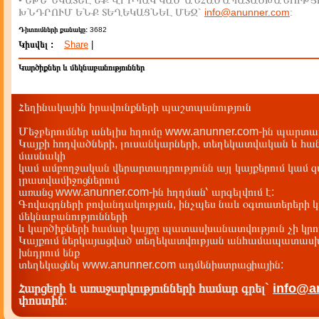
• ԵԹԵ ՆԿԱՏԵԼ ԵՔ ՎՐԻՊԱԿ ԿԱՄ ԱՆՀԱՄԱՊԱՏԱՍԽԱՆՈՒԹՅ
ԽՆԴՐՈՒՄ ԵՆՔ ՏԵՂԵԿԱՑՆԵԼ ՄԵԶ`
info@anunner.com
:
Դիտումների քանակը:
3682
Կիսվել :
Share
|
Կարծիքներ և մեկնաբանություններ
Հեղինակային իրավունքների պաշտպանություն
Մեջբերումներ անելիս հղումը www.anunner.com-ին պարտադ
Կայքի հոդվածների, լուսանկարների, տեղեկատվական և հան
մասնակի
կամ ամբողջական վերարտադրությունն այլ կայքերում կամ 
լրատվամիջոցներում
առանց www.anunner.com-ին հղղման՝ արգելվում է:
Գովազդների բովանդակության, ինչպես նաև օգտատերերի կ
մեկնաբանությունների
և կարծիքների համար կայքը պատասխանատվություն չի կրու
Կայքում ներկայացված տեղեկատվության անհամապատասխա
խնդրում ենք
տեղեկացնել www.anunner.com ադմենիստրացիային:
Հարցերի և առաջարկությունների համար գրել`
info@a
փոստին
: