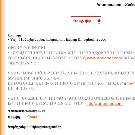
Anunner.com - Ճանա
Դեպի վեր
Աղբյուրը`
• "Ով ով է. Հայեր", կենս. հանրագիտ., հատոր Ա., Երևան, 2005:
ՈՒՇԱԴՐՈՒԹՅՈՒՆ
• ՀՈԴՎԱԾՆԵՐԸ ՄԱՍՆԱԿԻ ԿԱՄ ԱՄԲՈՂՋՈՒԹՅԱՄԲ ԱՐՏԱՏ
ՕԳՏԱԳՈՐԾԵԼՈՒ ԴԵՊՔՈՒՄ ՀՂՈՒՄԸ
www.anunner.com
ԿԱՅ
ՊԱՐՏԱԴԻՐ Է :
• ԵԹԵ ԴՈՒՔ ՈՒՆԵՔ ՍՈՒՅՆ ՀՈԴՎԱԾԸ ԼՐԱՑՆՈՂ ՀԱՎԱՍՏԻ
ՏԵՂԵԿՈՒԹՅՈՒՆՆԵՐ ԵՎ
ԼՈՒՍԱՆԿԱՐՆԵՐ,ԽՆԴՐՈՒՄ ԵՆՔ ՈՒՂԱՐԿԵԼ ԴՐԱՆՔ
info
ԷԼ. ՓՈՍՏԻՆ:
• ԵԹԵ ՆԿԱՏԵԼ ԵՔ ՎՐԻՊԱԿ ԿԱՄ ԱՆՀԱՄԱՊԱՏԱՍԽԱՆՈՒԹՅ
ԽՆԴՐՈՒՄ ԵՆՔ ՏԵՂԵԿԱՑՆԵԼ ՄԵԶ`
info@anunner.com
:
Դիտումների քանակը:
4246
Կիսվել :
Share
|
Կարծիքներ և մեկնաբանություններ