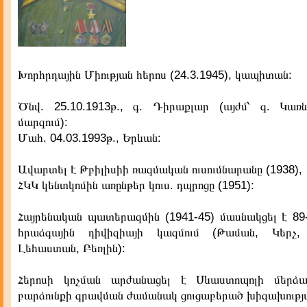
Խորհրդային Միության հերոս (24.3.1945), կապիտան:
Ծնվ. 25.10.1913թ., գ. Դիրաքլար (այժմ՝ գ. Կառ
մարզում):
Մահ. 04.03.1993թ., Երևան:
Ավարտել է Թբիլիսիի ռազմական ուսումնարանը (1938),
ՀԿԿ կենտկոմին առընթեր կուս. դպրոցը (1951):
Հայրենական պատերազմին (1941-45) մասնակցել է 89
հրաձգային դիվիզիայի կազմում (Թաման, Կերչ,
Լեհաստան, Բեռլին):
Հերոսի կոչման արժանացել է Սևաստոպոլի մերձ
բարձունքի գրավման ժամանակ ցուցաբերած խիզախությ