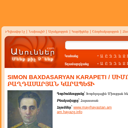
Գլխավոր էջ
|
Նախագիծ
|
Աջակցություն
|
Կարծիքներ
|
Շնորհակալություն
|
Հե
Կանանց
Ա
Բ
Գ
Դ
Ե
Զ
»
Ա
Բ
Գ
Դ
Ե
Զ
Տղամարդկանց
»
SIMON BAXDASARYAN KARAPETI / ՍԻՄ
ԲԱՂԴԱՍԱՐՅԱՆ ԿԱՐԱՊԵՏԻ
Գործունեությունը`
Խորհրդային Միության հ
Բնակավայրը`
Հայաստան
Հղումներ`
www.mayrhayastan.am
am.hayazg.info