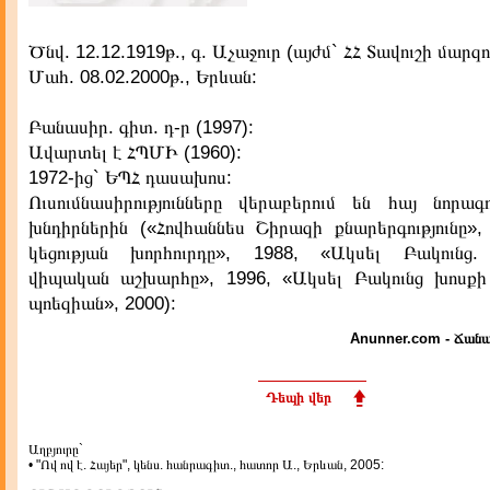
Ծնվ. 12.12.1919թ., գ. Աչաջուր (այժմ` ՀՀ Տավուշի մարզո
Մահ. 08.02.2000թ., Երևան:
Բանասիր. գիտ. դ-ր (1997):
Ավարտել է ՀՊՄԻ (1960):
1972-ից` ԵՊՀ դասախոս:
Ուսումնասիրությունները վերաբերում են հայ նորագո
խնդիրներին («Հովհաննես Շիրազի քնարերգությունը»,
կեցության խորհուրդը», 1988, «Ակսել Բակունց
վիպական աշխարհը», 1996, «Ակսել Բակունց խոսքի ու
պոեզիան», 2000):
Anunner.com - Ճանա
Դեպի վեր
Աղբյուրը`
• "Ով ով է. Հայեր", կենս. հանրագիտ., հատոր Ա., Երևան, 2005: