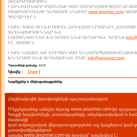
ՈՒՇԱԴՐՈՒԹՅՈՒՆ
• ՀՈԴՎԱԾՆԵՐԸ ՄԱՍՆԱԿԻ ԿԱՄ ԱՄԲՈՂՋՈՒԹՅԱՄԲ ԱՐՏԱՏ
ՕԳՏԱԳՈՐԾԵԼՈՒ ԴԵՊՔՈՒՄ ՀՂՈՒՄԸ
www.anunner.com
ԿԱՅ
ՊԱՐՏԱԴԻՐ Է :
• ԵԹԵ ԴՈՒՔ ՈՒՆԵՔ ՍՈՒՅՆ ՀՈԴՎԱԾԸ ԼՐԱՑՆՈՂ ՀԱՎԱՍՏԻ
ՏԵՂԵԿՈՒԹՅՈՒՆՆԵՐ ԵՎ
ԼՈՒՍԱՆԿԱՐՆԵՐ,ԽՆԴՐՈՒՄ ԵՆՔ ՈՒՂԱՐԿԵԼ ԴՐԱՆՔ
info
ԷԼ. ՓՈՍՏԻՆ:
• ԵԹԵ ՆԿԱՏԵԼ ԵՔ ՎՐԻՊԱԿ ԿԱՄ ԱՆՀԱՄԱՊԱՏԱՍԽԱՆՈՒԹՅ
ԽՆԴՐՈՒՄ ԵՆՔ ՏԵՂԵԿԱՑՆԵԼ ՄԵԶ`
info@anunner.com
:
Դիտումների քանակը:
4410
Կիսվել :
Share
|
Կարծիքներ և մեկնաբանություններ
Հեղինակային իրավունքների պաշտպանություն
Մեջբերումներ անելիս հղումը www.anunner.com-ին պարտադ
Կայքի հոդվածների, լուսանկարների, տեղեկատվական և հան
մասնակի
կամ ամբողջական վերարտադրությունն այլ կայքերում կամ 
լրատվամիջոցներում
առանց www.anunner.com-ին հղղման՝ արգելվում է: