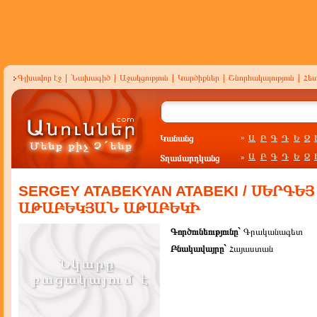
Գլխավոր էջ
|
Նախագիծ
|
Աջակցություն
|
Կարծիքներ
|
Շնորհակալություն
|
Հե
Կանանց
Ա
Բ
Գ
Դ
Ե
Զ
»
Ա
Բ
Գ
Դ
Ե
Զ
Տղամարդկանց
»
SERGEY ATABEKYAN ATABEKI / ՍԵՐԳԵՅ
ԱԹԱԲԵԿՅԱՆ ԱԹԱԲԵԿԻ
Գործունեությունը`
Գրականագետ
Բնակավայրը`
Հայաստան