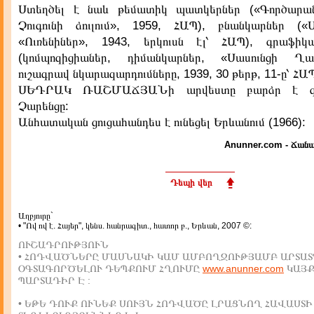
Ստեղծել է նաև թեմատիկ պատկերներ («Գործարան
Չուգունի ձուլում», 1959, ՀԱՊ), բնանկարներ («
«Ուռենիներ», 1943, երկուսն էլ՝ ՀԱՊ), գրաֆիկ
(կոմպոզիցիաներ, դիմանկարներ, «Սասունցի Ղ
ուշագրավ նկարազարդումները, 1939, 30 թերթ, 11-ը՝ ՀԱՊ
ՍԵԴՐԱԿ ՌԱՇՄԱՃՅԱՆի արվեստը բարձր է գ
Չարենցը:
Անհատական ցուցահանդես է ունեցել Երևանում (1966):
Anunner.com - Ճանա
Դեպի վեր
Աղբյուրը`
• "Ով ով է. Հայեր", կենս. հանրագիտ., հատոր բ., Երևան, 2007 ©:
ՈՒՇԱԴՐՈՒԹՅՈՒՆ
• ՀՈԴՎԱԾՆԵՐԸ ՄԱՍՆԱԿԻ ԿԱՄ ԱՄԲՈՂՋՈՒԹՅԱՄԲ ԱՐՏԱՏ
ՕԳՏԱԳՈՐԾԵԼՈՒ ԴԵՊՔՈՒՄ ՀՂՈՒՄԸ
www.anunner.com
ԿԱՅ
ՊԱՐՏԱԴԻՐ Է :
• ԵԹԵ ԴՈՒՔ ՈՒՆԵՔ ՍՈՒՅՆ ՀՈԴՎԱԾԸ ԼՐԱՑՆՈՂ ՀԱՎԱՍՏԻ