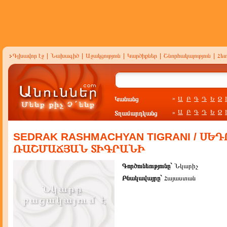
Գլխավոր էջ
|
Նախագիծ
|
Աջակցություն
|
Կարծիքներ
|
Շնորհակալություն
|
Հե
Կանանց
Ա
Բ
Գ
Դ
Ե
Զ
»
Ա
Բ
Գ
Դ
Ե
Զ
Տղամարդկանց
»
SEDRAK RASHMACHYAN TIGRANI / ՍԵ
ՌԱՇՄԱՃՅԱՆ ՏԻԳՐԱՆԻ
Գործունեությունը`
Նկարիչ
Բնակավայրը`
Հայաստան