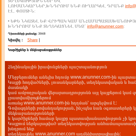
ՏԵՂԵԿՈՒԹՅՈՒՆՆԵՐ ԵՎ
ԼՈՒՍԱՆԿԱՐՆԵՐ,ԽՆԴՐՈՒՄ ԵՆՔ ՈՒՂԱՐԿԵԼ ԴՐԱՆՔ
info
ԷԼ. ՓՈՍՏԻՆ:
• ԵԹԵ ՆԿԱՏԵԼ ԵՔ ՎՐԻՊԱԿ ԿԱՄ ԱՆՀԱՄԱՊԱՏԱՍԽԱՆՈՒԹՅ
ԽՆԴՐՈՒՄ ԵՆՔ ՏԵՂԵԿԱՑՆԵԼ ՄԵԶ`
info@anunner.com
:
Դիտումների քանակը:
3948
Կիսվել :
Share
|
Կարծիքներ և մեկնաբանություններ
Հեղինակային իրավունքների պաշտպանություն
Մեջբերումներ անելիս հղումը www.anunner.com-ին պարտադ
Կայքի հոդվածների, լուսանկարների, տեղեկատվական և հան
մասնակի
կամ ամբողջական վերարտադրությունն այլ կայքերում կամ 
լրատվամիջոցներում
առանց www.anunner.com-ին հղղման՝ արգելվում է:
Գովազդների բովանդակության, ինչպես նաև օգտատերերի կ
մեկնաբանությունների
և կարծիքների համար կայքը պատասխանատվություն չի կրու
Կայքում ներկայացված տեղեկատվության անհամապատասխա
խնդրում ենք
տեղեկացնել www.anunner.com ադմենիստրացիային: