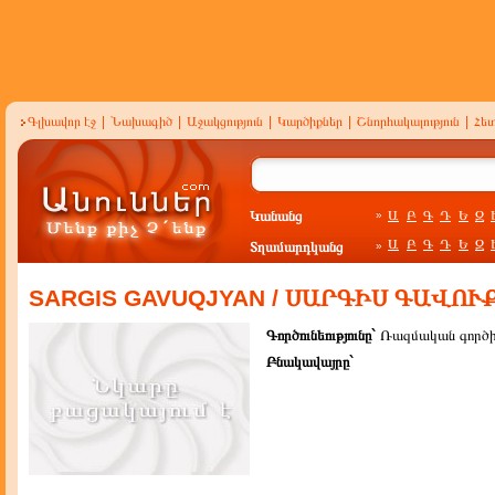
Գլխավոր էջ
|
Նախագիծ
|
Աջակցություն
|
Կարծիքներ
|
Շնորհակալություն
|
Հե
Կանանց
Ա
Բ
Գ
Դ
Ե
Զ
»
Ա
Բ
Գ
Դ
Ե
Զ
Տղամարդկանց
»
SARGIS GAVUQJYAN / ՍԱՐԳԻՍ ԳԱՎՈՒ
Գործունեությունը`
Ռազմական գործի
Բնակավայրը`