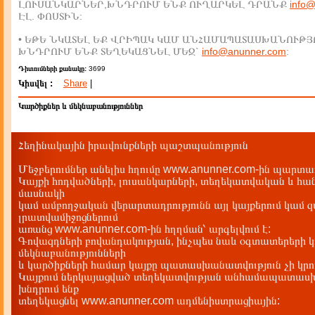
ԼՈՒՍԱՆԿԱՐՆԵՐ,ԽՆԴՐՈՒՄ ԵՆՔ ՈՒՂԱՐԿԵԼ ԴՐԱՆՔ
info
ԷԼ. ՓՈՍՏԻՆ:
• ԵԹԵ ՆԿԱՏԵԼ ԵՔ ՎՐԻՊԱԿ ԿԱՄ ԱՆՀԱՄԱՊԱՏԱՍԽԱՆՈՒԹՅ
ԽՆԴՐՈՒՄ ԵՆՔ ՏԵՂԵԿԱՑՆԵԼ ՄԵԶ`
info@anunner.com
:
Դիտումների քանակը:
3699
Կիսվել :
Share
|
Կարծիքներ և մեկնաբանություններ
Հեղինակային իրավունքների պաշտպանություն
Մեջբերումներ անելիս հղումը www.anunner.com-ին պարտադ
Կայքի հոդվածների, լուսանկարների, տեղեկատվական և հան
մասնակի
կամ ամբողջական վերարտադրությունն այլ կայքերում կամ 
լրատվամիջոցներում
առանց www.anunner.com-ին հղղման՝ արգելվում է:
Գովազդների բովանդակության, ինչպես նաև օգտատերերի կ
մեկնաբանությունների
և կարծիքների համար կայքը պատասխանատվություն չի կրու
Կայքում ներկայացված տեղեկատվության անհամապատասխա
խնդրում ենք
տեղեկացնել www.anunner.com ադմենիստրացիային: