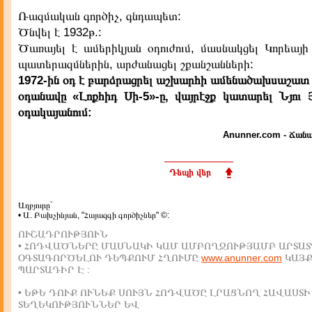
Ռազմական գործիչ, գնդապետ:
Ծնվել է 1932թ.:
Ծառայել է ամերիկյան օդուժում, մասնակցել Կորեայ
պատերազմներին, արժանացել շքանշանների:
1972-ին օդ է բարձրացրել աշխարհի ամենածախսաշատ
օդանավը «Լոքհիդ Սի-5»-ը, վայրէջք կատարել Նյու 
օդակայանում:
Anunner.com - Ճանա
Դեպի վեր
Աղբյուրը`
• Ա. Բախչինյան, "Հայազգի գործիչներ" ©:
ՈՒՇԱԴՐՈՒԹՅՈՒՆ
• ՀՈԴՎԱԾՆԵՐԸ ՄԱՍՆԱԿԻ ԿԱՄ ԱՄԲՈՂՋՈՒԹՅԱՄԲ ԱՐՏԱՏ
ՕԳՏԱԳՈՐԾԵԼՈՒ ԴԵՊՔՈՒՄ ՀՂՈՒՄԸ
www.anunner.com
ԿԱՅ
ՊԱՐՏԱԴԻՐ Է :
• ԵԹԵ ԴՈՒՔ ՈՒՆԵՔ ՍՈՒՅՆ ՀՈԴՎԱԾԸ ԼՐԱՑՆՈՂ ՀԱՎԱՍՏԻ
ՏԵՂԵԿՈՒԹՅՈՒՆՆԵՐ ԵՎ