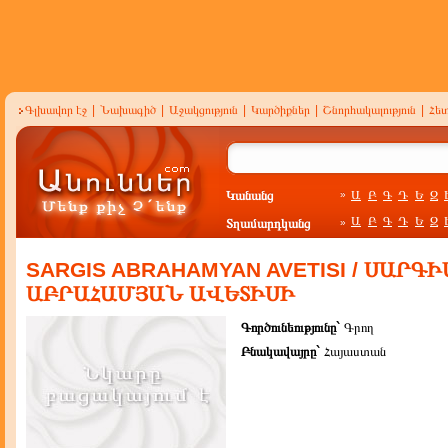
Գլխավոր էջ
|
Նախագիծ
|
Աջակցություն
|
Կարծիքներ
|
Շնորհակալություն
|
Հե
Կանանց
Ա
Բ
Գ
Դ
Ե
Զ
»
Ա
Բ
Գ
Դ
Ե
Զ
Տղամարդկանց
»
SARGIS ABRAHAMYAN AVETISI / ՍԱՐԳԻ
ԱԲՐԱՀԱՄՅԱՆ ԱՎԵՏԻՍԻ
Գործունեությունը`
Գրող
Բնակավայրը`
Հայաստան