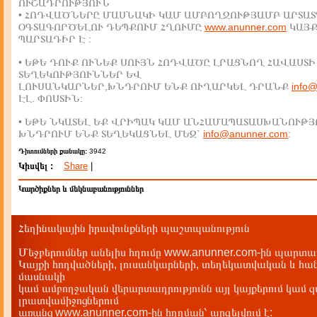
ՈՒՇԱԴՐՈՒԹՅՈՒՆ
• ՀՈԴՎԱԾՆԵՐԸ ՄԱՍՆԱԿԻ ԿԱՄ ԱՄԲՈՂՋՈՒԹՅԱՄԲ ԱՐՏԱՏ
ՕԳՏԱԳՈՐԾԵԼՈՒ ԴԵՊՔՈՒՄ ՀՂՈՒՄԸ
www.anunner.com
ԿԱՅ
ՊԱՐՏԱԴԻՐ Է :
• ԵԹԵ ԴՈՒՔ ՈՒՆԵՔ ՍՈՒՅՆ ՀՈԴՎԱԾԸ ԼՐԱՑՆՈՂ ՀԱՎԱՍՏԻ
ՏԵՂԵԿՈՒԹՅՈՒՆՆԵՐ ԵՎ
ԼՈՒՍԱՆԿԱՐՆԵՐ,ԽՆԴՐՈՒՄ ԵՆՔ ՈՒՂԱՐԿԵԼ ԴՐԱՆՔ
info
ԷԼ. ՓՈՍՏԻՆ:
• ԵԹԵ ՆԿԱՏԵԼ ԵՔ ՎՐԻՊԱԿ ԿԱՄ ԱՆՀԱՄԱՊԱՏԱՍԽԱՆՈՒԹՅ
ԽՆԴՐՈՒՄ ԵՆՔ ՏԵՂԵԿԱՑՆԵԼ ՄԵԶ`
info@anunner.com
:
Դիտումների քանակը:
3942
Կիսվել :
Share
|
Կարծիքներ և մեկնաբանություններ
Հեղինակային իրավունքների պաշտպանություն
Մեջբերումներ անելիս հղումը www.anunner.com-ին պարտադ
Կայքի հոդվածների, լուսանկարների, տեղեկատվական և հան
մասնակի
կամ ամբողջական վերարտադրությունն այլ կայքերում կամ 
լրատվամիջոցներում
առանց www.anunner.com-ին հղղման՝ արգելվում է: