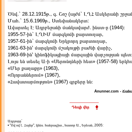
Ծնվ.` 28.12.1915թ., գ. Շոշ (այժմ` ԼՂՀ Ասկերանի շրջան
Մահ.` 15.6.1969թ., Ստեփանակերտ:
Ավարտել Է Ադրբեջանի մանկավարժ. ինստ-ը (1944)։
1955-57-ին` ԼՂԻՄ մարզկոմի քարտուղար,
1957-61-ին` մարզկոմի Երկրորդ քարտուղար,
1961-63-ին՝ մարզկոմի մշակույթի բաժնի վարիչ,
1963-69-ին՝ կինոֆիկացիայի մարզային վարչության պետ
Լույս են տեսել Ա-ի «Սերունդների հետ» (1957-58) երկ
«Մեր քաղաքը» (1963),
«Ոլորաններում» (1967),
«Հավատարմություն» (1967) գրքերը ևն։
Anunner.com - Ճանա
Դեպի վեր
Աղբյուրը`
• "Ով ով է. Հայեր", կենս. հանրագիտ., հատոր Ա., Երևան, 2005: