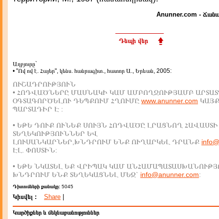
Anunner.com - Ճանա
Դեպի վեր
Աղբյուրը`
• "Ով ով է. Հայեր", կենս. հանրագիտ., հատոր Ա., Երևան, 2005:
ՈՒՇԱԴՐՈՒԹՅՈՒՆ
• ՀՈԴՎԱԾՆԵՐԸ ՄԱՍՆԱԿԻ ԿԱՄ ԱՄԲՈՂՋՈՒԹՅԱՄԲ ԱՐՏԱՏ
ՕԳՏԱԳՈՐԾԵԼՈՒ ԴԵՊՔՈՒՄ ՀՂՈՒՄԸ
www.anunner.com
ԿԱՅ
ՊԱՐՏԱԴԻՐ Է :
• ԵԹԵ ԴՈՒՔ ՈՒՆԵՔ ՍՈՒՅՆ ՀՈԴՎԱԾԸ ԼՐԱՑՆՈՂ ՀԱՎԱՍՏԻ
ՏԵՂԵԿՈՒԹՅՈՒՆՆԵՐ ԵՎ
ԼՈՒՍԱՆԿԱՐՆԵՐ,ԽՆԴՐՈՒՄ ԵՆՔ ՈՒՂԱՐԿԵԼ ԴՐԱՆՔ
info
ԷԼ. ՓՈՍՏԻՆ:
• ԵԹԵ ՆԿԱՏԵԼ ԵՔ ՎՐԻՊԱԿ ԿԱՄ ԱՆՀԱՄԱՊԱՏԱՍԽԱՆՈՒԹՅ
ԽՆԴՐՈՒՄ ԵՆՔ ՏԵՂԵԿԱՑՆԵԼ ՄԵԶ`
info@anunner.com
:
Դիտումների քանակը:
5045
Կիսվել :
Share
|
Կարծիքներ և մեկնաբանություններ