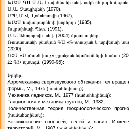
ԽՍՀՄ ԳԱ Մ.Ա. Լավրենտևի անվ. ոսկե մեդալ և մրցանա
Ա.Ա. Չապլիգենի (1970),
ՄՊՀ Մ.Վ. Լոմոնոսովի (1967),
ԽՍՀՄ նախարարների խորհրդի (1985),
Ուկրաինայի Պետ. (1991),
Ս.Ն. Ֆեոդորովի անվ. (2004) մրցանակներ:
Ռուսաստանի բնական ԳԱ «Գիտության և արվեստի աս
(2000),
ՌՀՄ «Արծաթե խաչ» շքանշան նվաճումների համար (20
ՀՀ ԳԽ պատգմ. (1990-95):
Երկեր.
Аэромеханика сверхзвукового обтекания тел враще
формы, М., 1975 (համահեղինակ);
Механика ледников, М., 1977 (համահեղինակ);
Гляциология и механика грунтов, М., 1982;
Количественная теория геокриологического прогно
(համահեղինակ);
Возникновение оползней, селей и лавин. Инжен
территорий, М., 1987 (համահեղինակ):