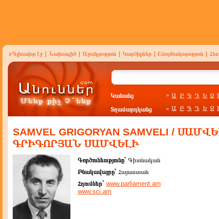
Գլխավոր էջ
|
Նախագիծ
|
Աջակցություն
|
Կարծիքներ
|
Շնորհակալություն
|
Հե
Կանանց
Ա
Բ
Գ
Դ
Ե
Զ
»
Ա
Բ
Գ
Դ
Ե
Զ
Տղամարդկանց
»
SAMVEL GRIGORYAN SAMVELI / ՍԱՄՎԵ
ԳՐԻԳՈՐՅԱՆ ՍԱՄՎԵԼԻ
Գործունեությունը`
Գիտնական
Բնակավայրը`
Հայաստան
Հղումներ`
www.parliament.am
www.sci.am