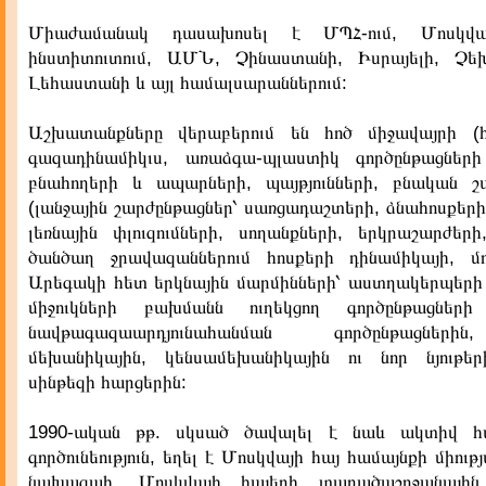
Միաժամանակ դասախոսել է ՄՊՀ-ում, Մոսկվա
ինստիտուտում, ԱՄՆ, Չինաստանի, Իսրայելի, Չեխ
Լեհաստանի և այլ համալսարաններում:
Աշխատանքները վերաբերում են հոծ միջավայրի (հ
գազադինամիկւս, առաձգա-պլաստիկ գործընթացների
բնահողերի և ապարների, պայթյունների, բնական շ
(լանջային շարժընթացներ՝ սառցադաշտերի, ձնահոսքերի
լեռնային փլուզումների, սողանքների, երկրաշարժեր
ծանծաղ ջրավազաններում հոսքերի դինամիկայի, մ
Արեգակի հետ երկնային մարմինների՝ աստղակերպերի 
միջուկների բախմանն ուղեկցող գործընթացների
նավթագազաարդյունահանման գործընթացներ
մեխանիկային, կենսամեխանիկային ու նոր նյութե
սինթեզի հարցերին:
1990-ական թթ. սկսած ծավալել է նաև ակտիվ 
գործունեություն, եղել է Մոսկվայի հայ համայնքի միութ
նախագահ, Մոսկվայի հայերի տարածաշրջանային 