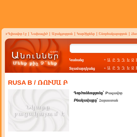
Գլխավոր էջ
|
Նախագիծ
|
Աջակցություն
|
Կարծիքներ
|
Շնորհակալություն
|
Հե
Կանանց
Ա
Բ
Գ
Դ
Ե
Զ
»
Ա
Բ
Գ
Դ
Ե
Զ
Տղամարդկանց
»
RUSA B / ՌՈՒՍԱ Բ
Գործունեությունը`
Թագավոր
Բնակավայրը`
Հայաստան