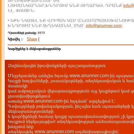
ՏԵՂԵԿՈՒԹՅՈՒՆՆԵՐ ԵՎ
ԼՈՒՍԱՆԿԱՐՆԵՐ,ԽՆԴՐՈՒՄ ԵՆՔ ՈՒՂԱՐԿԵԼ ԴՐԱՆՔ
info
ԷԼ. ՓՈՍՏԻՆ:
• ԵԹԵ ՆԿԱՏԵԼ ԵՔ ՎՐԻՊԱԿ ԿԱՄ ԱՆՀԱՄԱՊԱՏԱՍԽԱՆՈՒԹՅ
ԽՆԴՐՈՒՄ ԵՆՔ ՏԵՂԵԿԱՑՆԵԼ ՄԵԶ`
info@anunner.com
:
Դիտումների քանակը:
4670
Կիսվել :
Share
|
Կարծիքներ և մեկնաբանություններ
Հեղինակային իրավունքների պաշտպանություն
Մեջբերումներ անելիս հղումը www.anunner.com-ին պարտադ
Կայքի հոդվածների, լուսանկարների, տեղեկատվական և հան
մասնակի
կամ ամբողջական վերարտադրությունն այլ կայքերում կամ 
լրատվամիջոցներում
առանց www.anunner.com-ին հղղման՝ արգելվում է:
Գովազդների բովանդակության, ինչպես նաև օգտատերերի կ
մեկնաբանությունների
և կարծիքների համար կայքը պատասխանատվություն չի կրու
Կայքում ներկայացված տեղեկատվության անհամապատասխա
խնդրում ենք
տեղեկացնել www.anunner.com ադմենիստրացիային: