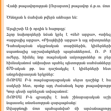
Վանի թագավորության (Ուրարտու) թագավոր մ.թ.ա. մոտ 
Ծննդյան և մահվան թվերն անհայտ են:
Արգիշտի Ա-ի որդին և հաջորդը:
Հզոր նախորդների նման կրել է «մեծ արքա», «տիե
«արքայից արքա», «Բիայնիլիի արքա» և այլ տիտղոսներ
Գահակալման սկզբնական տարիներին, կիմերնե
սպառնալից արշավանքների պայմաններում, Ռ. Բ 
ուժերը, հիմնել նոր ռազմական ամրություններ ու բե
հիմնականում անխախտ պահել պետության սահմանները
670-ական թթ. նա դաշնակցել է կիմերների հե
անդրեփրատյան երկրներ:
ՌՈՒՍԱ Բ-ն ռազմաքաղաքական սերտ դաշինք է հ
սակերի հետ, որոնք այդ ժամանակ հզոր թագավորությո
Կուր գետի արևելյան ավազանում:
ՌՈՒՍԱ Բ-ն զբաղվել է նաև շինարարական աշխ
նպաստել տնտեսության զարգացմանը:
Զվարթնոցի մոտ պահպանված մի արձանագրութ