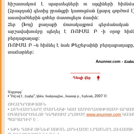
հիշատակում է պարտեզների ու այգիների հիմնմա
(Հրազդան) գետից ջրանցքի կառուցման (ցարդ գործում է
աստվածներին զոհեր մատուցելու մասին:
Հեր (Խոյ) քաղաքի մոտակայքում գերմանական
արշավախումբը պեղել է ՌՈՒՍԱ Բ -ի օրոք հիմ
բերդաքաղաք:
ՌՈՒՍԱ Բ –ն հիմնել է նաև Թեյշեբաինի բերդաքաղաքը, 
տաճարներ:
Anunner.com - Ճանա
Դեպի վեր
Աղբյուրը`
• "Ով ով է. Հայեր", կենս. հանրագիտ., հատոր բ., Երևան, 2007 ©:
ՈՒՇԱԴՐՈՒԹՅՈՒՆ
• ՀՈԴՎԱԾՆԵՐԸ ՄԱՍՆԱԿԻ ԿԱՄ ԱՄԲՈՂՋՈՒԹՅԱՄԲ ԱՐՏԱՏ
ՕԳՏԱԳՈՐԾԵԼՈՒ ԴԵՊՔՈՒՄ ՀՂՈՒՄԸ
www.anunner.com
ԿԱՅ
ՊԱՐՏԱԴԻՐ Է :
• ԵԹԵ ԴՈՒՔ ՈՒՆԵՔ ՍՈՒՅՆ ՀՈԴՎԱԾԸ ԼՐԱՑՆՈՂ ՀԱՎԱՍՏԻ