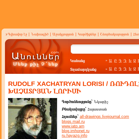
Գլխավոր էջ
|
Նախագիծ
|
Աջակցություն
|
Կարծիքներ
|
Շնորհակալություն
|
Հե
Կանանց
Ա
Բ
Գ
Դ
Ե
Զ
»
Ա
Բ
Գ
Դ
Ե
Զ
Տղամարդկանց
»
RUDOLF XACHATRYAN LORISI / ՌՈՒԴՈԼ
ԽԱՉԱՏՐՅԱՆ ԼՈՐԻՍԻ
Գործունեությունը`
Նկարիչ
Բնակավայրը`
Հայաստան
Հղումներ`
all-drawings.livejournal.com
blogs.mail.ru
www.iatp.am
blog.imhonet.ru
ru.hayazg.info