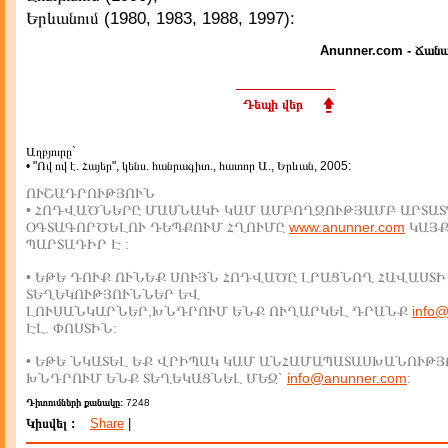
Երևանում (1980, 1983, 1988, 1997):
Anunner.com - Ճանա
Դեպի վեր
Աղբյուրը`
• "Ով ով է. Հայեր", կենս. հանրագիտ., հատոր Ա., Երևան, 2005:
ՈՒՇԱԴՐՈՒԹՅՈՒՆ
• ՀՈԴՎԱԾՆԵՐԸ ՄԱՍՆԱԿԻ ԿԱՄ ԱՄԲՈՂՋՈՒԹՅԱՄԲ ԱՐՏԱՏ
ՕԳՏԱԳՈՐԾԵԼՈՒ ԴԵՊՔՈՒՄ ՀՂՈՒՄԸ
www.anunner.com
ԿԱՅ
ՊԱՐՏԱԴԻՐ Է :
• ԵԹԵ ԴՈՒՔ ՈՒՆԵՔ ՍՈՒՅՆ ՀՈԴՎԱԾԸ ԼՐԱՑՆՈՂ ՀԱՎԱՍՏԻ
ՏԵՂԵԿՈՒԹՅՈՒՆՆԵՐ ԵՎ
ԼՈՒՍԱՆԿԱՐՆԵՐ,ԽՆԴՐՈՒՄ ԵՆՔ ՈՒՂԱՐԿԵԼ ԴՐԱՆՔ
info
ԷԼ. ՓՈՍՏԻՆ:
• ԵԹԵ ՆԿԱՏԵԼ ԵՔ ՎՐԻՊԱԿ ԿԱՄ ԱՆՀԱՄԱՊԱՏԱՍԽԱՆՈՒԹՅ
ԽՆԴՐՈՒՄ ԵՆՔ ՏԵՂԵԿԱՑՆԵԼ ՄԵԶ`
info@anunner.com
:
Դիտումների քանակը:
7248
Կիսվել :
Share
|