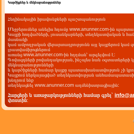
Կարծիքներ և մեկնաբանություններ
Հեղինակային իրավունքների պաշտպանություն
Մեջբերումներ անելիս հղումը www.anunner.com-ին պարտադ
Կայքի հոդվածների, լուսանկարների, տեղեկատվական և հան
մասնակի
կամ ամբողջական վերարտադրությունն այլ կայքերում կամ 
լրատվամիջոցներում
առանց www.anunner.com-ին հղղման՝ արգելվում է:
Գովազդների բովանդակության, ինչպես նաև օգտատերերի կ
մեկնաբանությունների
և կարծիքների համար կայքը պատասխանատվություն չի կրու
Կայքում ներկայացված տեղեկատվության անհամապատասխա
խնդրում ենք
տեղեկացնել www.anunner.com ադմենիստրացիային:
Հարցերի և առաջարկությունների համար գրել`
info@a
փոստին
: