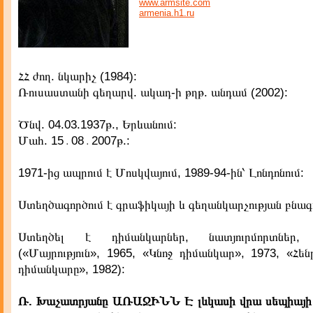
www.armsite.com
armenia.h1.ru
ՀՀ ժող. նկարիչ (1984):
Ռուսաստանի գեղարվ. ակադ-ի թղթ. անդամ (2002):
Ծնվ. 04.03.1937թ., Երևանում:
Մահ. 15․08․2007թ.:
1971-ից ապրում է Մոսկվայում, 1989-94-ին՝ Լոնդոնում:
Ստեղծագործում է գրաֆիկայի և գեղանկարչության բնագ
Ստեղծել է դիմանկարներ, նատյուրմորտներ, 
(«Մայրություն», 1965, «Կնոջ դիմանկար», 1973, «Հե
դիմանկարը», 1982):
Ռ. Խաչատրյանը ԱՌԱՋԻՆՆ Է լևկասի վրա սեպիայի 