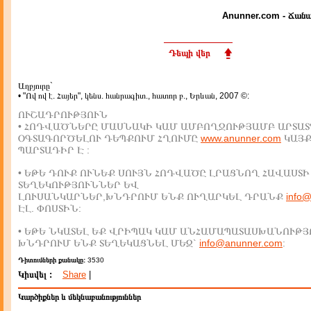
Anunner.com - Ճանա
Դեպի վեր
Աղբյուրը`
• "Ով ով է. Հայեր", կենս. հանրագիտ., հատոր բ., Երևան, 2007 ©:
ՈՒՇԱԴՐՈՒԹՅՈՒՆ
• ՀՈԴՎԱԾՆԵՐԸ ՄԱՍՆԱԿԻ ԿԱՄ ԱՄԲՈՂՋՈՒԹՅԱՄԲ ԱՐՏԱՏ
ՕԳՏԱԳՈՐԾԵԼՈՒ ԴԵՊՔՈՒՄ ՀՂՈՒՄԸ
www.anunner.com
ԿԱՅ
ՊԱՐՏԱԴԻՐ Է :
• ԵԹԵ ԴՈՒՔ ՈՒՆԵՔ ՍՈՒՅՆ ՀՈԴՎԱԾԸ ԼՐԱՑՆՈՂ ՀԱՎԱՍՏԻ
ՏԵՂԵԿՈՒԹՅՈՒՆՆԵՐ ԵՎ
ԼՈՒՍԱՆԿԱՐՆԵՐ,ԽՆԴՐՈՒՄ ԵՆՔ ՈՒՂԱՐԿԵԼ ԴՐԱՆՔ
info
ԷԼ. ՓՈՍՏԻՆ:
• ԵԹԵ ՆԿԱՏԵԼ ԵՔ ՎՐԻՊԱԿ ԿԱՄ ԱՆՀԱՄԱՊԱՏԱՍԽԱՆՈՒԹՅ
ԽՆԴՐՈՒՄ ԵՆՔ ՏԵՂԵԿԱՑՆԵԼ ՄԵԶ`
info@anunner.com
:
Դիտումների քանակը:
3530
Կիսվել :
Share
|
Կարծիքներ և մեկնաբանություններ