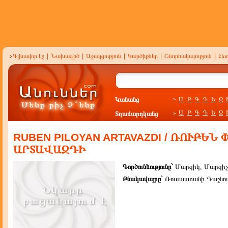
Գլխավոր էջ
|
Նախագիծ
|
Աջակցություն
|
Կարծիքներ
|
Շնորհակալություն
|
Հե
Կանանց
Ա
Բ
Գ
Դ
Ե
Զ
»
Ա
Բ
Գ
Դ
Ե
Զ
Տղամարդկանց
»
RUBEN PILOYAN ARTAVAZDI / ՌՈՒԲԵՆ
ԱՐՏԱՎԱԶԴԻ
Գործունեությունը`
Մարզիկ, Մարզիչ
Բնակավայրը`
Ռուսաստանի Դաշնութ