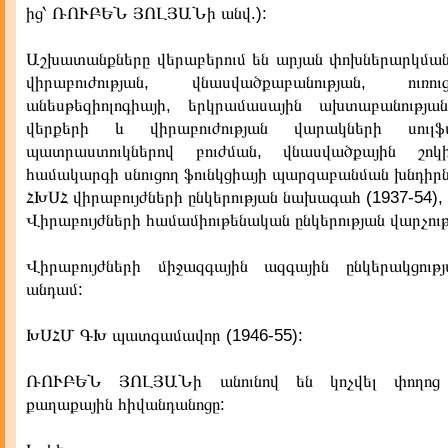
ից՝ ՌՈՒԲԵՆ ՅՈԼՅԱՆի անվ.):
Աշխատանքները վերաբերում են արյան փոխներարկման
վիրաբուժության, վնասվածքաբանության, ուռուցք
անեսթեզիոլոգիայի, երկրամասային ախտաբանությա
վերքերի և վիրաբուժության վարակների սուլֆա
պատրաստուկներով բուժման, վնասվածքային շոկի
համակարգի սնուցող ֆունկցիայի պարզաբանման խնդիրն
ՀԽՍՀ վիրաբույժների ընկերության նախագահ (1937-54),
Վիրաբույժների համամիութենական ընկերության վարչութ
Վիրաբույժների միջազգային ազգային ընկերակցությ
անդամ:
ԽՍՀՄ ԳԽ պատգամավոր (1946-55):
ՌՈՒԲԵՆ ՅՈԼՅԱՆի անունով են կոչվել փողոց 
քաղաքային հիվանդանոցը: