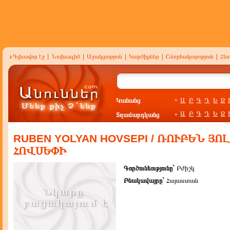
Գլխավոր էջ
|
Նախագիծ
|
Աջակցություն
|
Կարծիքներ
|
Շնորհակալություն
|
Հե
Կանանց
Ա
Բ
Գ
Դ
Ե
Զ
»
Ա
Բ
Գ
Դ
Ե
Զ
Տղամարդկանց
»
RUBEN YOLYAN HOVSEPI / ՌՈՒԲԵՆ ՅՈ
ՀՈՎՍԵՓԻ
Գործունեությունը`
Բժիշկ
Բնակավայրը`
Հայաստան