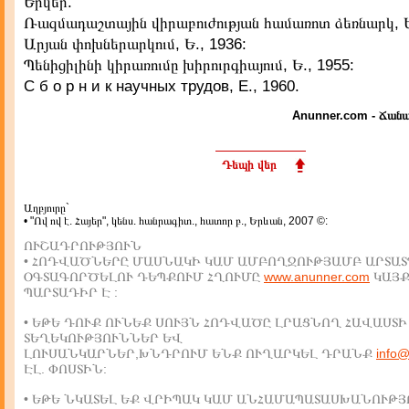
Երկեր.
Ռազմադաշտային վիրաբուժության համառոտ ձեռնարկ, Ե
Արյան փոխներարկում, Ե., 1936:
Պենիցիլինի կիրառումը խիրուրգիայում, Ե., 1955:
С б о р н и к научных трудов, Е., 1960.
Anunner.com - Ճանա
Դեպի վեր
Աղբյուրը`
• "Ով ով է. Հայեր", կենս. հանրագիտ., հատոր բ., Երևան, 2007 ©:
ՈՒՇԱԴՐՈՒԹՅՈՒՆ
• ՀՈԴՎԱԾՆԵՐԸ ՄԱՍՆԱԿԻ ԿԱՄ ԱՄԲՈՂՋՈՒԹՅԱՄԲ ԱՐՏԱՏ
ՕԳՏԱԳՈՐԾԵԼՈՒ ԴԵՊՔՈՒՄ ՀՂՈՒՄԸ
www.anunner.com
ԿԱՅ
ՊԱՐՏԱԴԻՐ Է :
• ԵԹԵ ԴՈՒՔ ՈՒՆԵՔ ՍՈՒՅՆ ՀՈԴՎԱԾԸ ԼՐԱՑՆՈՂ ՀԱՎԱՍՏԻ
ՏԵՂԵԿՈՒԹՅՈՒՆՆԵՐ ԵՎ
ԼՈՒՍԱՆԿԱՐՆԵՐ,ԽՆԴՐՈՒՄ ԵՆՔ ՈՒՂԱՐԿԵԼ ԴՐԱՆՔ
info
ԷԼ. ՓՈՍՏԻՆ:
• ԵԹԵ ՆԿԱՏԵԼ ԵՔ ՎՐԻՊԱԿ ԿԱՄ ԱՆՀԱՄԱՊԱՏԱՍԽԱՆՈՒԹՅ