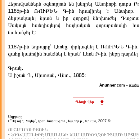
Հեթումյաններն օգնություն են խնդրել Անտիոքի դուքս Բո
1185թ-ին ՌՈՒԲԵՆ Գ-ին հրավիրել է Անտիոք,
ձերբակալել նրան և իր զորքով ներխուժել Դաշտա
Սակայն հանդիպելով հայկական զորաբանակի հա
նահանջել է:
1187թ-ին եղբայրը՝ Լևոնը, փրկագնել է ՌՈՒԲԵՆ Գ-ին,
գահը կամովին հանձնել է նրան՝ Լևոն Բ-ին, ինքը դարձել
Գրակ.
Ալիշան Ղ, Սիսուան, Վնտ., 1885:
Anunner.com - Ճանա
Դեպի վեր
Աղբյուրը`
• "Ով ով է. Հայեր", կենս. հանրագիտ., հատոր բ., Երևան, 2007 ©:
ՈՒՇԱԴՐՈՒԹՅՈՒՆ
• ՀՈԴՎԱԾՆԵՐԸ ՄԱՍՆԱԿԻ ԿԱՄ ԱՄԲՈՂՋՈՒԹՅԱՄԲ ԱՐՏԱՏ