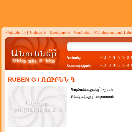
Գլխավոր էջ
|
Նախագիծ
|
Աջակցություն
|
Կարծիքներ
|
Շնորհակալություն
|
Հե
Կանանց
Ա
Բ
Գ
Դ
Ե
Զ
»
Ա
Բ
Գ
Դ
Ե
Զ
Տղամարդկանց
»
RUBEN G / ՌՈՒԲԵՆ Գ
Գործունեությունը`
Իշխան
Բնակավայրը`
Հայաստան