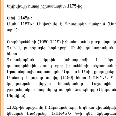
Կիլիկիայի հայոց իշխանապետ 1175-ից:
Ծնվ. 1145թ.:
Մահ. 1187թ.: Ամփոփվել է Դրագարկի վանքում (Սս
արմ.):
Ռուբինյանների (1080-1219) իշխանական և թագավորակ
Գահ է բարձրացել հորեղբոր՝ Մլեհի դավադրական ս
հետո:
Գահակալման սկզբին մահապատժի է ենթար
դավադիրներին, զսպել որոշ իշխանների անջատամետ
Բյուզանդիայից ազատագրել Ադանա և Մսիս քաղաքները
Մանուիլ I կայսեր մահից (1180) հետո ՌՈՒԲԵՆ Գ-
կայսրության վերջին հենակետերը Դաշտային Կ
բյուզանդական տարրերից մաքրել ծովեզերքը (Ալեքսան
Սելևկիա):
1182թ-ին պաշարել է Հեթումյան հզոր և դեռևս կիսանկա
կենտրոն Լամբրոնը: ՌՈՒԲԵՆ Գ-ի դեմ երկարատ