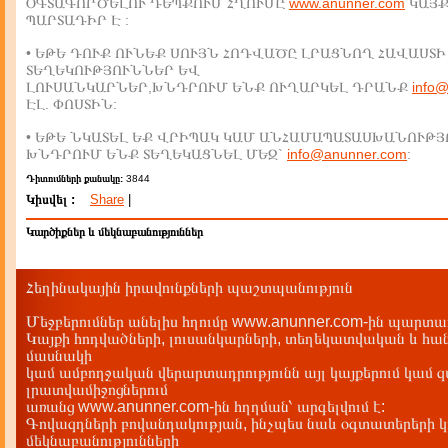
ՕԳՏԱԳՈՐԾԵԼՈՒ ԴԵՊՔՈՒՄ ՀՂՈՒՄԸ
www.anunner.com
ԿԱՅ
ՊԱՐՏԱԴԻՐ Է :
• ԵԹԵ ԴՈՒՔ ՈՒՆԵՔ ՍՈՒՅՆ ՀՈԴՎԱԾԸ ԼՐԱՑՆՈՂ ՀԱՎԱՍՏԻ
ՏԵՂԵԿՈՒԹՅՈՒՆՆԵՐ ԵՎ
ԼՈՒՍԱՆԿԱՐՆԵՐ,ԽՆԴՐՈՒՄ ԵՆՔ ՈՒՂԱՐԿԵԼ ԴՐԱՆՔ
info
ԷԼ. ՓՈՍՏԻՆ:
• ԵԹԵ ՆԿԱՏԵԼ ԵՔ ՎՐԻՊԱԿ ԿԱՄ ԱՆՀԱՄԱՊԱՏԱՍԽԱՆՈՒԹՅ
ԽՆԴՐՈՒՄ ԵՆՔ ՏԵՂԵԿԱՑՆԵԼ ՄԵԶ`
info@anunner.com
:
Դիտումների քանակը:
3844
Կիսվել :
Share
|
Կարծիքներ և մեկնաբանություններ
Հեղինակային իրավունքների պաշտպանություն
Մեջբերումներ անելիս հղումը www.anunner.com-ին պարտադ
Կայքի հոդվածների, լուսանկարների, տեղեկատվական և հան
մասնակի
կամ ամբողջական վերարտադրությունն այլ կայքերում կամ 
լրատվամիջոցներում
առանց www.anunner.com-ին հղղման՝ արգելվում է:
Գովազդների բովանդակության, ինչպես նաև օգտատերերի կ
մեկնաբանությունների