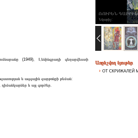
ՌՈՒԲԵՆ ԳԱԲՐԻԵ
Նկարիչ:
մնարանը (1949), Լենինգրադի գեղարվեստի
Առընչվող նյութեր
ОТ СКРИЖАЛЕЙ 
զատության և ազգային զարթոնքի թեման:
 դիմանկարներ և այլ գործեր.