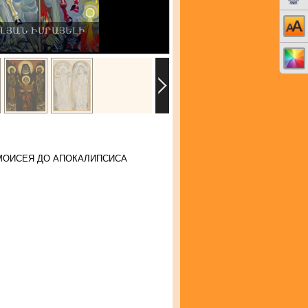
ԼՅԱՆ ԻՍՐԱՅԵԼԻ
МОИСЕЯ ДО АПОКАЛИПСИСА