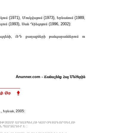
ւմ (1971), Մոսկվայում (1973), Երևանում (1989,
ւմ (1993), Սան Դիեգոյում (1996, 2002):
եզդենի, ՌԴ քաղաքների թանգարաններում ու
Anunner.com - Ճանաչենք Հայ Մեծերին
ի վեր
Ա., Երևան, 2005:
ՒԹՅԱՄԲ ԱՐՏԱՏՊԵԼՈՒ ԿԱՄ ՕԳՏԱԳՈՐԾԵԼՈՒ
 ՊԱՐՏԱԴԻՐ Է :