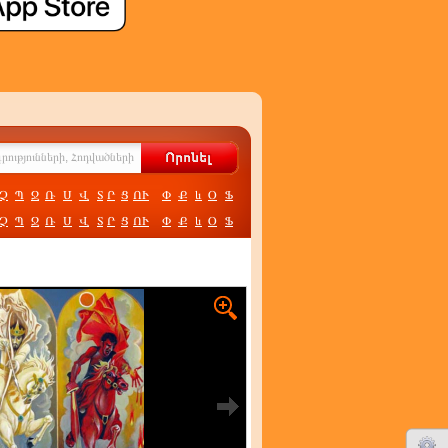
Չ
Պ
Ջ
Ռ
Ս
Վ
Տ
Ր
Ց
ՈՒ
Փ
Ք
և
Օ
Ֆ
Չ
Պ
Ջ
Ռ
Ս
Վ
Տ
Ր
Ց
ՈՒ
Փ
Ք
և
Օ
Ֆ