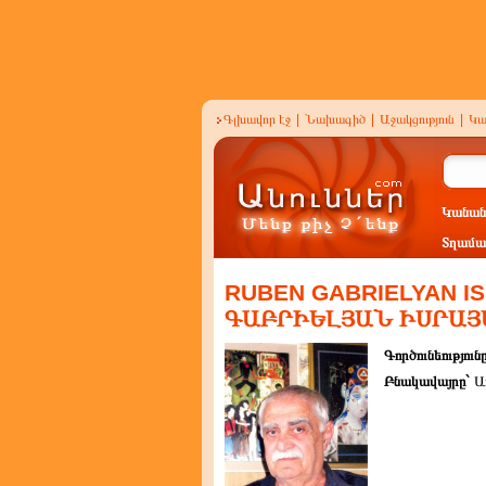
Գլխավոր էջ
|
Նախագիծ
|
Աջակցություն
|
Կա
Կանան
Տղամա
RUBEN GABRIELYAN IS
ԳԱԲՐԻԵԼՅԱՆ ԻՍՐԱՅ
Գործունեություն
Բնակավայրը`
Ա