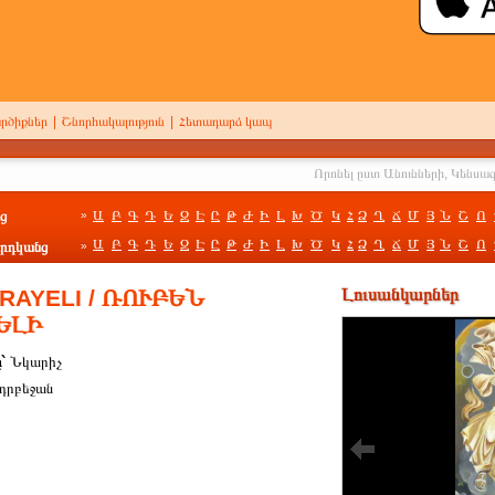
րծիքներ
|
Շնորհակալություն
|
Հետադարձ կապ
ց
Ա
Բ
Գ
Դ
Ե
Զ
Է
Ը
Թ
Ժ
Ի
Լ
Խ
Ծ
Կ
Հ
Ձ
Ղ
Ճ
Մ
Յ
Ն
Շ
Ո
»
Ա
Բ
Գ
Դ
Ե
Զ
Է
Ը
Թ
Ժ
Ի
Լ
Խ
Ծ
Կ
Հ
Ձ
Ղ
Ճ
Մ
Յ
Ն
Շ
Ո
րդկանց
»
RAYELI / ՌՈՒԲԵՆ
Լուսանկարներ
ԵԼԻ
ը`
Նկարիչ
դրբեջան