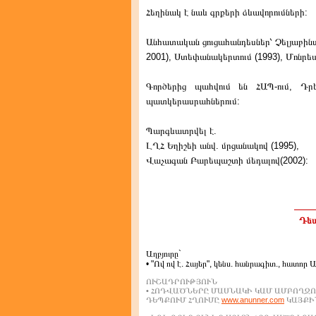
Հեղինակ է նաև գրքերի ձևավորումների:
Անհատական ցուցահանդեսներ՝ Չելյաբինսկո
2001), Ստեփանակերտում (1993), Մոնրեալո
Գործերից պահվում են ՀԱՊ-ում, Դր
պատկերասրահներում:
Պարգևատրվել է.
ԼՂՀ Եղիշեի անվ. մրցանակով (1995),
Վաչագան Բարեպաշտի մեդալով(2002):
Դեպ
Աղբյուրը`
• "Ով ով է. Հայեր", կենս. հանրագիտ., հատոր 
ՈՒՇԱԴՐՈՒԹՅՈՒՆ
• ՀՈԴՎԱԾՆԵՐԸ ՄԱՍՆԱԿԻ ԿԱՄ ԱՄԲՈՂՋՈ
ԴԵՊՔՈՒՄ ՀՂՈՒՄԸ
www.anunner.com
ԿԱՅՔԻՆ