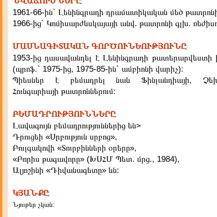
ՆՎԱՃՈՒՄՆԵՐԸ
1961-66-ին` Լենինգրադի դրամատիկական մեծ թատրոնի
1966-ից` Կոմիսարժևսկայայի անվ. թատրոնի գլխ. ռեժիս
ՄԱՍՆԱԳԻՏԱԿԱՆ ԳՈՐԾՈՒՆԵՈՒԹՅՈՒՆԸ
1953-ից դասավանդել է Լենինգրադի թատերարվեստի 
(պրոֆ.` 1975-ից, 1975-85-ին` ամբիոնի վարիչ):
Պիեսներ է բեմադրել նաև Ֆինլանդիայի, Չեխո
Հունգարիայի թատրոններում:
ԲԵՄԱԴՐՈՒԹՅՈՒՆՆԵՐԸ
Լավագույն բեմադրություններից են>
Դրուցեի «Սրբություն սրբոց»,
Բուլգակովի «Տուրբինների օրերը»,
«Բորիս թագավորը» (ԽՍՀՄ Պետ. մրց., 1984),
Ալյոշինի «Դիվանագետը» ևն:
ԿՅԱՆՔԸ
Նյութեր չկան: