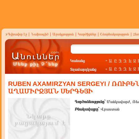
Գլխավոր էջ
|
Նախագիծ
|
Աջակցություն
|
Կարծիքներ
|
Շնորհակալություն
|
Հե
Կանանց
Ա
Բ
Գ
Դ
Ե
Զ
»
Ա
Բ
Գ
Դ
Ե
Զ
Տղամարդկանց
»
RUBEN AXAMIRZYAN SERGEYI / ՌՈՒԲԵ
ԱՂԱՄԻՐԶՅԱՆ ՍԵՐԳԵՅԻ
Գործունեությունը`
Մանկավարժ, Ռե
Բնակավայրը`
Վրաստան