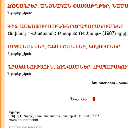
ՀՈՒՇԱԳՐԵՐ, ԱՆՁՆԱԿԱՆ ՓԱՍՏԱԹՂԹԵՐ, ՆԱՄ
Նյութեր չկան:
ԳԻՏ. ԱՇԽԱՏՈՒԹՅՈՒՆՆԵՐ/ՀՐԱՊԱՐԱԿՈՒՄՆԵՐ
Հեղինակ է «ժամանակ: Թատրոն: Ռեժիսոր» (1987) գրքի
ՄՐՑԱՆԱԿՆԵՐ, ՇՔԱՆՇԱՆՆԵՐ, ԿՈՉՈՒՄՆԵՐ
Նյութեր չկան:
ԳՐԱԿԱՆՈՒԹՅՈՒՆ, ՀՈԴՎԱԾՆԵՐ, ՀՐԱՊԱՐԱԿՈ
Նյութեր չկան:
Anunner.com - Ճանա
Դեպի վեր
Աղբյուրը`
• "Ով ով է. Հայեր", կենս. հանրագիտ., հատոր Ա., Երևան, 2005:
• www.anunner.com
ՈՒՇԱԴՐՈՒԹՅՈՒՆ