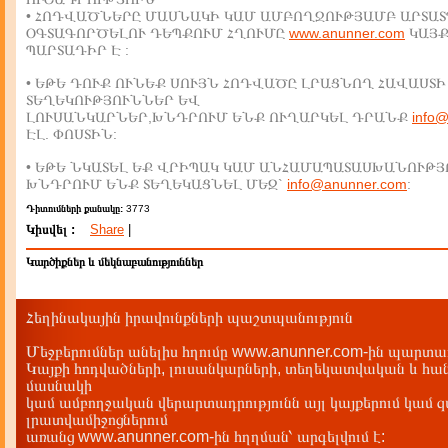
• ՀՈԴՎԱԾՆԵՐԸ ՄԱՍՆԱԿԻ ԿԱՄ ԱՄԲՈՂՋՈՒԹՅԱՄԲ ԱՐՏԱՏ
ՕԳՏԱԳՈՐԾԵԼՈՒ ԴԵՊՔՈՒՄ ՀՂՈՒՄԸ
www.anunner.com
ԿԱՅ
ՊԱՐՏԱԴԻՐ Է :
• ԵԹԵ ԴՈՒՔ ՈՒՆԵՔ ՍՈՒՅՆ ՀՈԴՎԱԾԸ ԼՐԱՑՆՈՂ ՀԱՎԱՍՏԻ
ՏԵՂԵԿՈՒԹՅՈՒՆՆԵՐ ԵՎ
ԼՈՒՍԱՆԿԱՐՆԵՐ,ԽՆԴՐՈՒՄ ԵՆՔ ՈՒՂԱՐԿԵԼ ԴՐԱՆՔ
info
ԷԼ. ՓՈՍՏԻՆ:
• ԵԹԵ ՆԿԱՏԵԼ ԵՔ ՎՐԻՊԱԿ ԿԱՄ ԱՆՀԱՄԱՊԱՏԱՍԽԱՆՈՒԹՅ
ԽՆԴՐՈՒՄ ԵՆՔ ՏԵՂԵԿԱՑՆԵԼ ՄԵԶ`
info@anunner.com
:
Դիտումների քանակը:
3773
Կիսվել :
Share
|
Կարծիքներ և մեկնաբանություններ
Հեղինակային իրավունքների պաշտպանություն
Մեջբերումներ անելիս հղումը www.anunner.com-ին պարտադ
Կայքի հոդվածների, լուսանկարների, տեղեկատվական և հան
մասնակի
կամ ամբողջական վերարտադրությունն այլ կայքերում կամ 
լրատվամիջոցներում
առանց www.anunner.com-ին հղղման՝ արգելվում է: