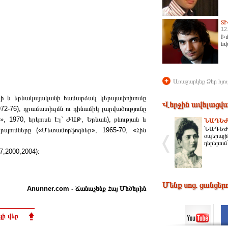
Տ
12
Իմ
նվ
+
Առաջարկեք Ձեր հյու
անի և երևակայականի համարձակ կերպափոխումը
Վերջին ավելացվա
-76), դրամատիզմն ու դինամիկ լարվածությունը
», 1970, երկուսն Էլ` ԺԱԹ, Երևան), բնության և
ՆԱԴԵԺ
ՆԱԴԵԺԴ
րպումները («Մետամորֆոզներ», 1965-70, «Հին
օպերային
դերերում
,2000,2004)։
Մենք սոց. ցանցեր
Anunner.com - Ճանաչենք Հայ Մեծերին
ի վեր