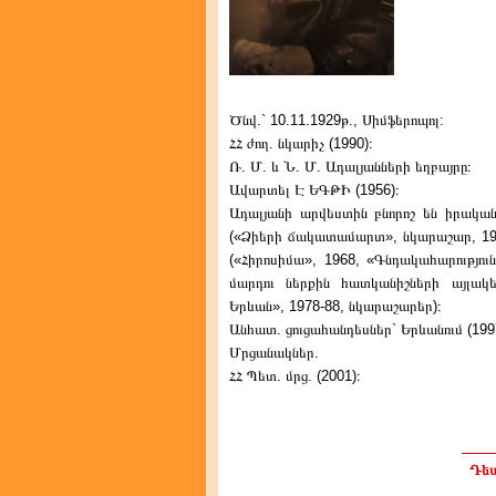
Ծնվ.` 10.11.1929թ., Սիմֆերոպոլ:
ՀՀ ժող. նկարիչ (1990)։
Ռ. Մ. և Ն. Մ. Ադալյանների եղբայրը։
Ավարտել Է ԵԳԹԻ (1956)։
Ադալյանի արվեստին բնորոշ են իրակ
(«Ձիերի ճակատամարտ», նկարաշար, 1972
(«Հիրոսիմա», 1968, «Գնդակահարություն
մարդու ներքին հատկանիշների այլակե
Երևան», 1978-88, նկարաշարեր)։
Անհատ. ցուցահանդեսներ` Երևանում (1997
Մրցանակներ.
ՀՀ Պետ. մրց. (2001)։
Դեպ