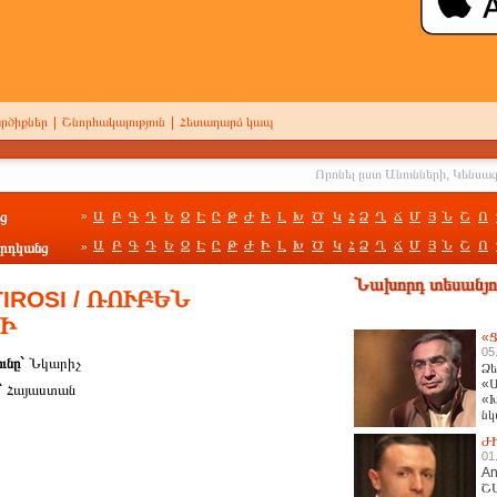
րծիքներ
|
Շնորհակալություն
|
Հետադարձ կապ
ց
Ա
Բ
Գ
Դ
Ե
Զ
Է
Ը
Թ
Ժ
Ի
Լ
Խ
Ծ
Կ
Հ
Ձ
Ղ
Ճ
Մ
Յ
Ն
Շ
Ո
»
Ա
Բ
Գ
Դ
Ե
Զ
Է
Ը
Թ
Ժ
Ի
Լ
Խ
Ծ
Կ
Հ
Ձ
Ղ
Ճ
Մ
Յ
Ն
Շ
Ո
րդկանց
»
Նախորդ տեսանյու
IROSI / ՌՈՒԲԵՆ
Ի
«Ց
05
ունը`
Նկարիչ
Ձե
«Ա
`
Հայաստան
«Խ
նկ
հա
Ժ
01
An
Շ