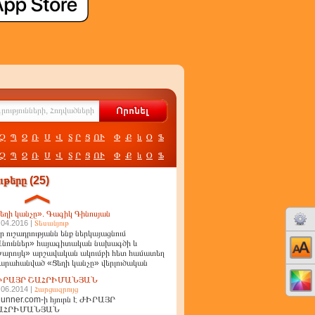
Չ
Պ
Ջ
Ռ
Ս
Վ
Տ
Ր
Ց
ՈՒ
Փ
Ք
և
Օ
Ֆ
Չ
Պ
Ջ
Ռ
Ս
Վ
Տ
Ր
Ց
ՈՒ
Փ
Ք
և
Օ
Ֆ
թերը (25)
եղի կանչը». Գագիկ Գինոսյան
.04.2016 |
Տեսանյութ
ր ուշադրությանն ենք ներկայացնում
նուններ» հայագիտական նախագծի և
արույկ» արշավական ակումբի հետ համատեղ
արահանված «Ցեղի կանչը» վերլուծական
ղոր
ԻՐԱՅՐ ՇԱՀՐԻՄԱՆՅԱՆ
.06.2014 |
Հարցազրույց
unner.com-ի հյուրն է ԺԻՐԱՅՐ
ԱՀՐԻՄԱՆՅԱՆ