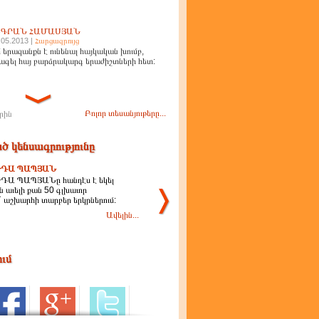
ԻԳՐԱՆ ՀԱՄԱՍՅԱՆ
.05.2013 |
Հարցազրույց
 երազանքն է ունենալ հայկական խումբ,
ագել հայ բարձրակարգ երաժիշտների հետ:
Բոլոր տեսանյութերը...
րին
ծ կենսագրությունը
ԴԱ ՊԱՊՅԱՆ
Ա ՊԱՊՅԱՆը հանդէս է եկել
 աւելի քան 50 գլխաւոր
` աշխարհի տարբեր երկրներում:
Ավելին...
ում