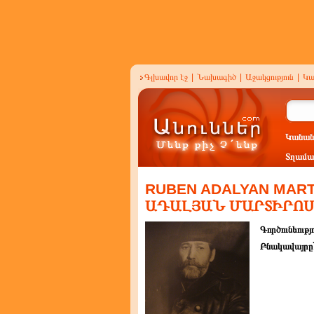
Գլխավոր էջ
|
Նախագիծ
|
Աջակցություն
|
Կա
Կանան
Տղամա
RUBEN ADALYAN MART
ԱԴԱԼՅԱՆ ՄԱՐՏԻՐՈՍ
Գործունեությ
Բնակավայրը