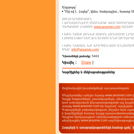
Աղբյուրը`
• "Ով ով է. Հայեր", կենս. հանրագիտ., հատոր 
ՈՒՇԱԴՐՈՒԹՅՈՒՆ
• ՀՈԴՎԱԾՆԵՐԸ ՄԱՍՆԱԿԻ ԿԱՄ ԱՄԲՈՂՋՈ
ԴԵՊՔՈՒՄ ՀՂՈՒՄԸ
www.anunner.com
ԿԱՅՔԻՆ
• ԵԹԵ ԴՈՒՔ ՈՒՆԵՔ ՍՈՒՅՆ ՀՈԴՎԱԾԸ ԼՐ
ԼՈՒՍԱՆԿԱՐՆԵՐ,ԽՆԴՐՈՒՄ ԵՆՔ ՈՒՂԱՐԿ
• ԵԹԵ ՆԿԱՏԵԼ ԵՔ ՎՐԻՊԱԿ ԿԱՄ ԱՆՀԱՄ
ՄԵԶ`
info@anunner.com
:
Դիտումների քանակը:
5463
Կիսվել :
Share
|
Կարծիքներ և մեկնաբանություններ
Հեղինակային իրավունքների պաշտպանություն
Մեջբերումներ անելիս հղումը www.anunner.com
Կայքի հոդվածների, լուսանկարների, տեղեկատվ
կամ ամբողջական վերարտադրությունն այլ կայք
առանց www.anunner.com-ին հղղման՝ արգելվում 
Գովազդների բովանդակության, ինչպես նաև օգտ
և կարծիքների համար կայքը պատասխանատվությո
Կայքում ներկայացված տեղեկատվության անհամա
տեղեկացնել www.anunner.com ադմենիստրացիա
Հարցերի և առաջարկությունների համար գրել`