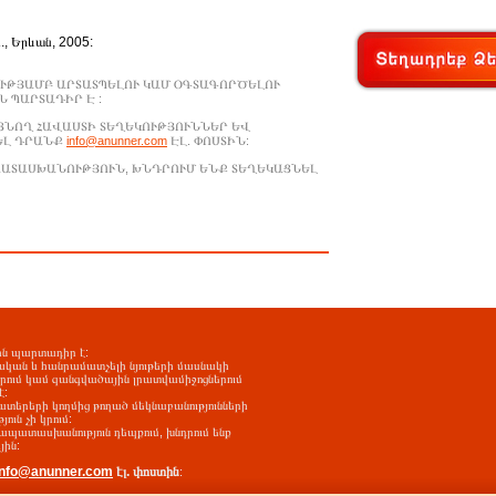
Ա., Երևան, 2005:
ՒԹՅԱՄԲ ԱՐՏԱՏՊԵԼՈՒ ԿԱՄ ՕԳՏԱԳՈՐԾԵԼՈՒ
 ՊԱՐՏԱԴԻՐ Է :
ԱՑՆՈՂ ՀԱՎԱՍՏԻ ՏԵՂԵԿՈՒԹՅՈՒՆՆԵՐ ԵՎ
ԵԼ ԴՐԱՆՔ
info@anunner.com
ԷԼ. ՓՈՍՏԻՆ:
ԱՊԱՏԱՍԽԱՆՈՒԹՅՈՒՆ, ԽՆԴՐՈՒՄ ԵՆՔ ՏԵՂԵԿԱՑՆԵԼ
-ին պարտադիր է:
ական և հանրամատչելի նյութերի մասնակի
երում կամ զանգվածային լրատվամիջոցներում
է:
ատերերի կողմից թողած մեկնաբանությունների
ւն չի կրում:
պատասխանություն դեպքում, խնդրում ենք
յին:
info@anunner.com
էլ. փոստին
: