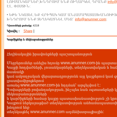
ԼՈՒՍԱՆԿԱՐՆԵՐ,ԽՆԴՐՈՒՄ ԵՆՔ ՈՒՂԱՐԿԵԼ ԴՐԱՆՔ
info
ԷԼ. ՓՈՍՏԻՆ:
• ԵԹԵ ՆԿԱՏԵԼ ԵՔ ՎՐԻՊԱԿ ԿԱՄ ԱՆՀԱՄԱՊԱՏԱՍԽԱՆՈՒԹՅ
ԽՆԴՐՈՒՄ ԵՆՔ ՏԵՂԵԿԱՑՆԵԼ ՄԵԶ`
info@anunner.com
:
Դիտումների քանակը:
4218
Կիսվել :
Share
|
Կարծիքներ և մեկնաբանություններ
Հեղինակային իրավունքների պաշտպանություն
Մեջբերումներ անելիս հղումը www.anunner.com-ին պարտադ
Կայքի հոդվածների, լուսանկարների, տեղեկատվական և հան
մասնակի
կամ ամբողջական վերարտադրությունն այլ կայքերում կամ 
լրատվամիջոցներում
առանց www.anunner.com-ին հղղման՝ արգելվում է:
Գովազդների բովանդակության, ինչպես նաև օգտատերերի կ
մեկնաբանությունների
և կարծիքների համար կայքը պատասխանատվություն չի կրու
Կայքում ներկայացված տեղեկատվության անհամապատասխա
խնդրում ենք
տեղեկացնել www.anunner.com ադմենիստրացիային: