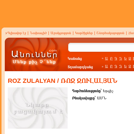
Գլխավոր էջ
|
Նախագիծ
|
Աջակցություն
|
Կարծիքներ
|
Շնորհակալություն
|
Հե
Կանանց
Ա
Բ
Գ
Դ
Ե
Զ
»
Ա
Բ
Գ
Դ
Ե
Զ
Տղամարդկանց
»
ROZ ZULALYAN / ՌՈԶ ԶՈՒԼԱԼՅԱՆ
Գործունեությունը`
Երգիչ
Բնակավայրը`
ԱՄՆ