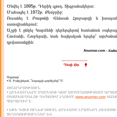
Ծնվել է 1895թ. Դերիկ գյուղ, Տիգրանակերտ:
Մահացել է 1972թ. Քեմբրիջ:
Ուսանել է Բոսթոնի Վենսան Հյուբարդի և իտալա
ստուդիաներում:
Աչքի է ընկել Կարմենի դերերգերով համանուն օպերայ
Շումանի, Շուբերտի, նաև հայկական երգեր՝ արժանան
դրվատանքին:
Anunner.com - Ճանա
Դեպի վեր
Աղբյուրը`
• Ա. Բախչինյան, "Հայազգի գործիչներ" ©:
ՈՒՇԱԴՐՈՒԹՅՈՒՆ
• ՀՈԴՎԱԾՆԵՐԸ ՄԱՍՆԱԿԻ ԿԱՄ ԱՄԲՈՂՋՈՒԹՅԱՄԲ ԱՐՏԱՏ
ՕԳՏԱԳՈՐԾԵԼՈՒ ԴԵՊՔՈՒՄ ՀՂՈՒՄԸ
www.anunner.com
ԿԱՅ
ՊԱՐՏԱԴԻՐ Է :
• ԵԹԵ ԴՈՒՔ ՈՒՆԵՔ ՍՈՒՅՆ ՀՈԴՎԱԾԸ ԼՐԱՑՆՈՂ ՀԱՎԱՍՏԻ
ՏԵՂԵԿՈՒԹՅՈՒՆՆԵՐ ԵՎ