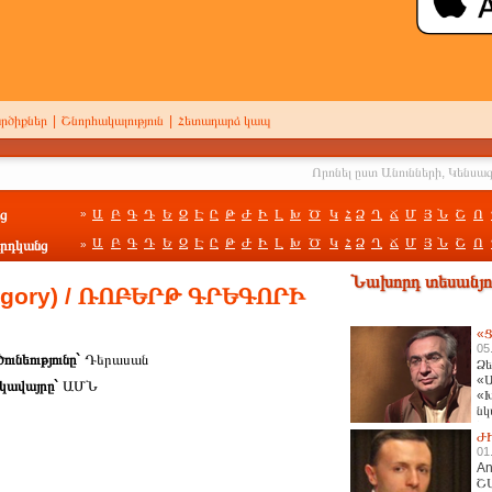
րծիքներ
|
Շնորհակալություն
|
Հետադարձ կապ
ց
Ա
Բ
Գ
Դ
Ե
Զ
Է
Ը
Թ
Ժ
Ի
Լ
Խ
Ծ
Կ
Հ
Ձ
Ղ
Ճ
Մ
Յ
Ն
Շ
Ո
»
Ա
Բ
Գ
Դ
Ե
Զ
Է
Ը
Թ
Ժ
Ի
Լ
Խ
Ծ
Կ
Հ
Ձ
Ղ
Ճ
Մ
Յ
Ն
Շ
Ո
րդկանց
»
Նախորդ տեսանյու
gory) / ՌՈԲԵՐԹ ԳՐԵԳՈՐԻ
«Ց
05
ունեությունը`
Դերասան
Ձե
«Ա
կավայրը`
ԱՄՆ
«Խ
նկ
հա
Ժ
01
An
Շ