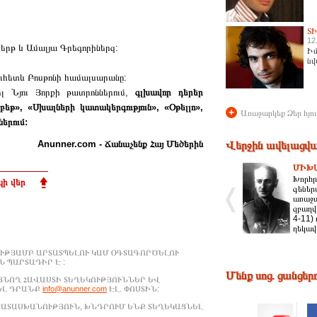
Տ
12
բերթ և Ամալյա Գրեգորիներզ:
Իմ
նվ
նուհետև Բոսթոնի համալսարանը:
լ Նյու Յորքի թատրոններում,
գլխավոր դերեր
թ», «Սխալների կատակերգություն», «Օթելլո»,
+
Առաջարկեք Ձեր հյու
ներում:
Anunner.com - Ճանաչենք Հայ Մեծերին
Վերջին ավելացվա
ՄԻԽ
Խորհր
ի վեր
գեներ
առաջա
զբաղվ
4-11)
ղեկավ
ՒԹՅԱՄԲ ԱՐՏԱՏՊԵԼՈՒ ԿԱՄ ՕԳՏԱԳՈՐԾԵԼՈՒ
 ՊԱՐՏԱԴԻՐ Է :
Մենք սոց. ցանցեր
ԱՑՆՈՂ ՀԱՎԱՍՏԻ ՏԵՂԵԿՈՒԹՅՈՒՆՆԵՐ ԵՎ
ԵԼ ԴՐԱՆՔ
info@anunner.com
ԷԼ. ՓՈՍՏԻՆ:
ԱՊԱՏԱՍԽԱՆՈՒԹՅՈՒՆ, ԽՆԴՐՈՒՄ ԵՆՔ ՏԵՂԵԿԱՑՆԵԼ