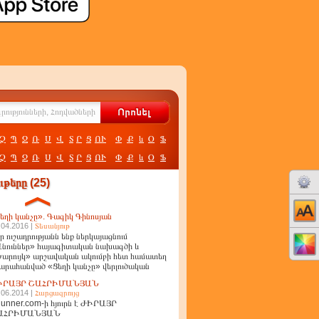
Չ
Պ
Ջ
Ռ
Ս
Վ
Տ
Ր
Ց
ՈՒ
Փ
Ք
և
Օ
Ֆ
Չ
Պ
Ջ
Ռ
Ս
Վ
Տ
Ր
Ց
ՈՒ
Փ
Ք
և
Օ
Ֆ
թերը (25)
եղի կանչը». Գագիկ Գինոսյան
.04.2016 |
Տեսանյութ
ր ուշադրությանն ենք ներկայացնում
նուններ» հայագիտական նախագծի և
արույկ» արշավական ակումբի հետ համատեղ
արահանված «Ցեղի կանչը» վերլուծական
ղոր
ԻՐԱՅՐ ՇԱՀՐԻՄԱՆՅԱՆ
.06.2014 |
Հարցազրույց
unner.com-ի հյուրն է ԺԻՐԱՅՐ
ԱՀՐԻՄԱՆՅԱՆ