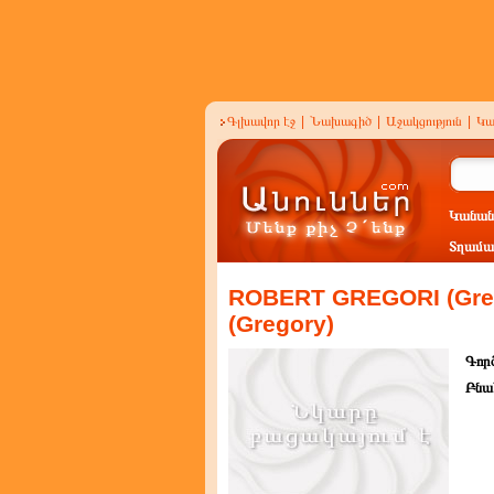
Գլխավոր էջ
|
Նախագիծ
|
Աջակցություն
|
Կա
Կանան
Տղամա
ROBERT GREGORI (Gre
(Gregory)
Գործ
Բնա