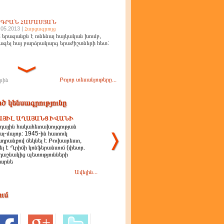
ԻԳՐԱՆ ՀԱՄԱՍՅԱՆ
.05.2013 |
Հարցազրույց
 երազանքն է ունենալ հայկական խումբ,
ագել հայ բարձրակարգ երաժիշտների հետ:
Բոլոր տեսանյութերը...
րին
ծ կենսագրությունը
ԱՅԻԼ ԱՂԱՅԱՆՑ ԻՎԱՆԻ
դային հակահետախույզության
ալ-մայոր: 1945-ին հատուկ
դրանքով մեկնել է Բուխարեստ,
ել է Ղրիմի կոնֆերանսում (փետր.
 դաշնակից պետությունների
արնե
Ավելին...
ում