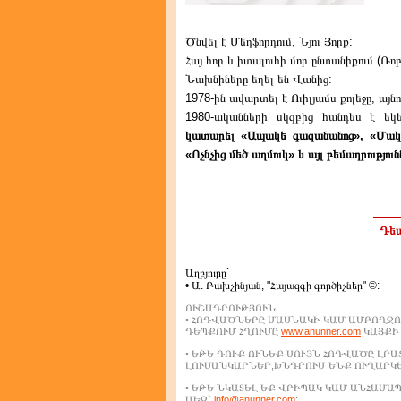
Ծնվել է Մեդֆորդում, Նյու Յորք:
Հայ հոր և իտալուհի մոր ընտանիքում (Ռո
Նախնիները եղել են Վանից:
1978-ին ավարտել է Ուիլյամս քոլեջը, այ
1980-ականների սկզբից հանդես է եկե
կատարել «Ապակե գազանանոց», «Մակբե
«Ոչնչից մեծ աղմուկ» և այլ բեմադրություն
Դեպ
Աղբյուրը`
• Ա. Բախչինյան, "Հայազգի գործիչներ" ©:
ՈՒՇԱԴՐՈՒԹՅՈՒՆ
• ՀՈԴՎԱԾՆԵՐԸ ՄԱՍՆԱԿԻ ԿԱՄ ԱՄԲՈՂՋՈ
ԴԵՊՔՈՒՄ ՀՂՈՒՄԸ
www.anunner.com
ԿԱՅՔԻՆ
• ԵԹԵ ԴՈՒՔ ՈՒՆԵՔ ՍՈՒՅՆ ՀՈԴՎԱԾԸ ԼՐ
ԼՈՒՍԱՆԿԱՐՆԵՐ,ԽՆԴՐՈՒՄ ԵՆՔ ՈՒՂԱՐԿ
• ԵԹԵ ՆԿԱՏԵԼ ԵՔ ՎՐԻՊԱԿ ԿԱՄ ԱՆՀԱՄ
ՄԵԶ`
info@anunner.com
: