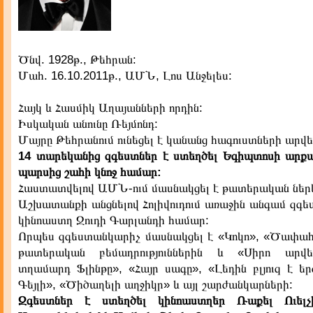
Ծնվ. 1928թ., Թեհրան:
Մահ. 16.10.2011թ., ԱՄՆ, Լոս Անջելես:
Հայկ և Հասմիկ Աղայանների որդին:
Իսկական անունը Ռեյմոնդ:
Մայրը Թեհրանում ունեցել է կանանց հագուստների արվ
14 տարեկանից զգեստներ է ստեղծել Եգիպտոսի արք
պարսից շահի կնոջ համար:
Հաստատվելով ԱՄՆ-ում մասնակցել է թատերական ներկ
Աշխատանքի անցնելով Հոլիվուդում առաջին անգամ զգե
կինոաստղ Ջուդի Գարլանդի համար:
Որպես զգեստանկարիչ մասնակցել է «Կոկո», «Ծափահա
թատերական բեմադրություններին և «Սիրո արվ
տղամարդ Ֆլինթը», «Հայր սագը», «Լեդին բլյուզ է երգ
Գեյլի», «Ծիծաղելի աղջիկր» և այլ շարժանկարների:
Զգեստներ է ստեղծել կինոաստղեր Ռաքել Ուել