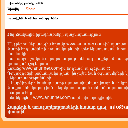
Դիտումների քանակը:
4436
Կիսվել :
Share
|
Կարծիքներ և մեկնաբանություններ
Հեղինակային իրավունքների պաշտպանություն
Մեջբերումներ անելիս հղումը www.anunner.com-ին պարտադ
Կայքի հոդվածների, լուսանկարների, տեղեկատվական և հան
մասնակի
կամ ամբողջական վերարտադրությունն այլ կայքերում կամ 
լրատվամիջոցներում
առանց www.anunner.com-ին հղղման՝ արգելվում է:
Գովազդների բովանդակության, ինչպես նաև օգտատերերի կ
մեկնաբանությունների
և կարծիքների համար կայքը պատասխանատվություն չի կրու
Կայքում ներկայացված տեղեկատվության անհամապատասխա
խնդրում ենք
տեղեկացնել www.anunner.com ադմենիստրացիային:
Հարցերի և առաջարկությունների համար գրել`
info@a
փոստին
: