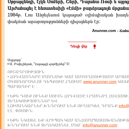
Սթրայզենդի, էլկե Սոմերի, Շերի, Դայանա Ռոսի և այլո
Արժանացել է հեռատեսիլի «էմմի» բարձրագույն մրցանա
1984թ. Լոս Անջելեսում կայացած օլիմպիական խաղ
փակման արարողությունների դիզայներն էր:
Anunner.com - Ճանա
Դեպի վեր
Աղբյուրը`
• Ա. Բախչինյան, "Հայազգի գործիչներ" ©:
ՈՒՇԱԴՐՈՒԹՅՈՒՆ
• ՀՈԴՎԱԾՆԵՐԸ ՄԱՍՆԱԿԻ ԿԱՄ ԱՄԲՈՂՋՈՒԹՅԱՄԲ ԱՐՏԱՏ
ՕԳՏԱԳՈՐԾԵԼՈՒ ԴԵՊՔՈՒՄ ՀՂՈՒՄԸ
www.anunner.com
ԿԱՅ
ՊԱՐՏԱԴԻՐ Է :
• ԵԹԵ ԴՈՒՔ ՈՒՆԵՔ ՍՈՒՅՆ ՀՈԴՎԱԾԸ ԼՐԱՑՆՈՂ ՀԱՎԱՍՏԻ
ՏԵՂԵԿՈՒԹՅՈՒՆՆԵՐ ԵՎ
ԼՈՒՍԱՆԿԱՐՆԵՐ,ԽՆԴՐՈՒՄ ԵՆՔ ՈՒՂԱՐԿԵԼ ԴՐԱՆՔ
info
ԷԼ. ՓՈՍՏԻՆ:
• ԵԹԵ ՆԿԱՏԵԼ ԵՔ ՎՐԻՊԱԿ ԿԱՄ ԱՆՀԱՄԱՊԱՏԱՍԽԱՆՈՒԹՅ
ԽՆԴՐՈՒՄ ԵՆՔ ՏԵՂԵԿԱՑՆԵԼ ՄԵԶ`
info@anunner.com
: