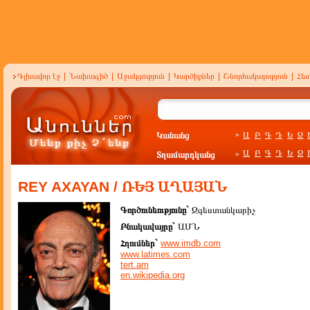
Գլխավոր էջ
|
Նախագիծ
|
Աջակցություն
|
Կարծիքներ
|
Շնորհակալություն
|
Հե
Կանանց
Ա
Բ
Գ
Դ
Ե
Զ
»
Ա
Բ
Գ
Դ
Ե
Զ
Տղամարդկանց
»
REY AXAYAN / ՌԵՅ ԱՂԱՅԱՆ
Գործունեությունը`
Զգեստանկարիչ
Բնակավայրը`
ԱՄՆ
Հղումներ`
www.imdb.com
www.latimes.com
tert.am
en.wikipedia.org