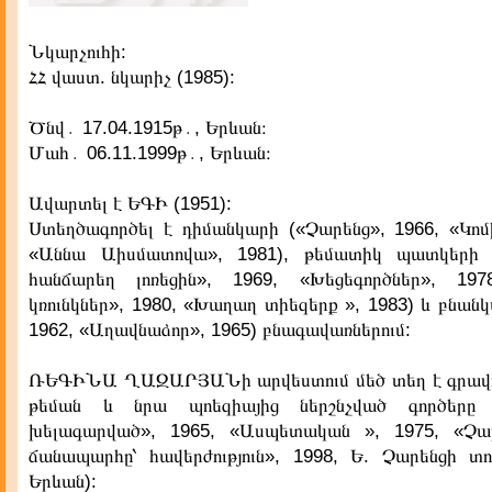
Նկարչուհի:
ՀՀ վաստ. նկարիչ (1985):
Ծնվ․ 17.04.1915թ․, Երևան։
Մահ․ 06.11.1999թ․, Երևան։
Ավարտել է ԵԳԻ (1951):
Ստեղծագործել է դիմանկարի («Չարենց», 1966, «Կոմ
«Աննա Աիսմատովա», 1981), թեմատիկ պատկերի (
հանճարեղ լոռեցին», 1969, «Խեցեգործներ», 19
կռունկներ», 1980, «Խաղաղ տիեզերք », 1983) և բնանկ
1962, «Աղավնաձոր», 1965) բնագավառներում:
ՌԵԳԻՆԱ ՂԱԶԱՐՅԱՆի արվեստում մեծ տեղ է գրավու
թեման և նրա պոեզիայից ներշնչված գործերը 
խելագարված», 1965, «Ասպետական », 1975, «Չար
ճանապարհը՝ հավերժություն», 1998, Ե. Չարենցի տո
Երևան):