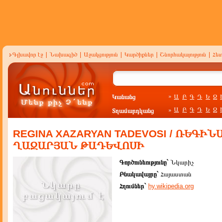
Գլխավոր էջ
|
Նախագիծ
|
Աջակցություն
|
Կարծիքներ
|
Շնորհակալություն
|
Հե
Կանանց
Ա
Բ
Գ
Դ
Ե
Զ
»
Ա
Բ
Գ
Դ
Ե
Զ
Տղամարդկանց
»
REGINA XAZARYAN TADEVOSI / ՌԵԳԻՆ
ՂԱԶԱՐՅԱՆ ԹԱԴԵՎՈՍԻ
Գործունեությունը`
Նկարիչ
Բնակավայրը`
Հայաստան
Հղումներ`
hy.wikipedia.org