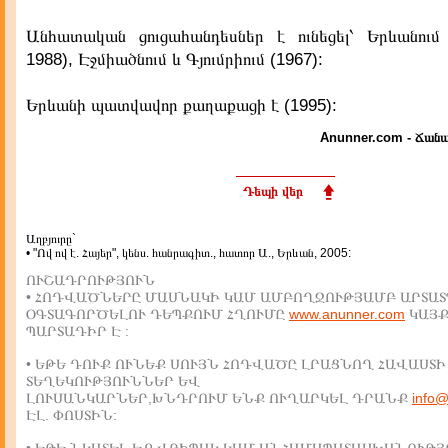
Անհատական ցուցահանդեսներ է ունեցել՝ Երևանում 
1988), Էջմիածնում և Գյումրիում (1967):
Երևանի պատվավոր քաղաքացի է (1995):
Anunner.com - Ճանա
Դեպի վեր
Աղբյուրը`
• "Ով ով է. Հայեր", կենս. հանրագիտ., հատոր Ա., Երևան, 2005:
ՈՒՇԱԴՐՈՒԹՅՈՒՆ
• ՀՈԴՎԱԾՆԵՐԸ ՄԱՍՆԱԿԻ ԿԱՄ ԱՄԲՈՂՋՈՒԹՅԱՄԲ ԱՐՏԱՏ
ՕԳՏԱԳՈՐԾԵԼՈՒ ԴԵՊՔՈՒՄ ՀՂՈՒՄԸ
www.anunner.com
ԿԱՅ
ՊԱՐՏԱԴԻՐ Է :
• ԵԹԵ ԴՈՒՔ ՈՒՆԵՔ ՍՈՒՅՆ ՀՈԴՎԱԾԸ ԼՐԱՑՆՈՂ ՀԱՎԱՍՏԻ
ՏԵՂԵԿՈՒԹՅՈՒՆՆԵՐ ԵՎ
ԼՈՒՍԱՆԿԱՐՆԵՐ,ԽՆԴՐՈՒՄ ԵՆՔ ՈՒՂԱՐԿԵԼ ԴՐԱՆՔ
info
ԷԼ. ՓՈՍՏԻՆ: