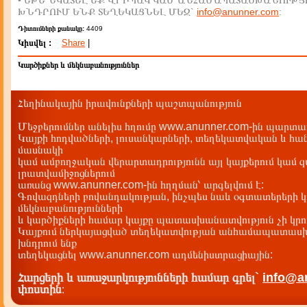
• ԵԹԵ ՆԿԱՏԵԼ ԵՔ ՎՐԻՊԱԿ ԿԱՄ ԱՆՀԱՄԱՊԱՏԱՍԽԱՆՈՒԹՅ
ԽՆԴՐՈՒՄ ԵՆՔ ՏԵՂԵԿԱՑՆԵԼ ՄԵԶ`
info@anunner.com
:
Դիտումների քանակը:
4409
Կիսվել :
Share
|
Կարծիքներ և մեկնաբանություններ
Հեղինակային իրավունքների պաշտպանություն
Մեջբերումներ անելիս հղումը www.anunner.com-ին պարտադ
Կայքի հոդվածների, լուսանկարների, տեղեկատվական և հան
մասնակի
կամ ամբողջական վերարտադրությունն այլ կայքերում կամ 
լրատվամիջոցներում
առանց www.anunner.com-ին հղղման՝ արգելվում է:
Գովազդների բովանդակության, ինչպես նաև օգտատերերի կ
մեկնաբանությունների
և կարծիքների համար կայքը պատասխանատվություն չի կրու
Կայքում ներկայացված տեղեկատվության անհամապատասխա
խնդրում ենք
տեղեկացնել www.anunner.com ադմենիստրացիային:
Հարցերի և առաջարկությունների համար գրել`
info@a
փոստին
: