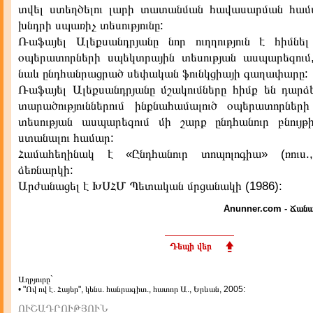
տվել ստեղծելու լարի տատանման հավասարման համ
խնդրի սպառիչ տեսությունը:
Ռաֆայել Ալեքսանդրյանը նոր ուղղություն է հիմնել
օպերատորների սպեկտրային տեսության ասպարեզում
նաև ընդհանրացրած սեփական ֆունկցիայի գաղափարը:
Ռաֆայել Ալեքսանդրյանը մշակումները հիմք են դարձե
տարածություններում ինքնահամալուծ օպերատորներ
տեսության ասպարեզում մի շարք ընդհանուր բնույթի
ստանալու համար:
Համահեղինակ է «Ընդհանուր տոպոլոգիա» (ռուս.,
ձեռնարկի:
Արժանացել է ԽՍՀՄ Պետական մրցանակի (1986):
Anunner.com - Ճանա
Դեպի վեր
Աղբյուրը`
• "Ով ով է. Հայեր", կենս. հանրագիտ., հատոր Ա., Երևան, 2005:
ՈՒՇԱԴՐՈՒԹՅՈՒՆ