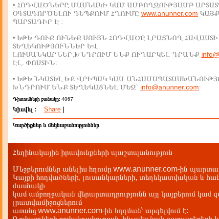
• ՀՈԴՎԱԾՆԵՐԸ ՄԱՍՆԱԿԻ ԿԱՄ ԱՄԲՈՂՋՈՒԹՅԱՄԲ ԱՐՏԱՏ
ՕԳՏԱԳՈՐԾԵԼՈՒ ԴԵՊՔՈՒՄ ՀՂՈՒՄԸ
www.anunner.com
ԿԱՅ
ՊԱՐՏԱԴԻՐ Է :
• ԵԹԵ ԴՈՒՔ ՈՒՆԵՔ ՍՈՒՅՆ ՀՈԴՎԱԾԸ ԼՐԱՑՆՈՂ ՀԱՎԱՍՏԻ
ՏԵՂԵԿՈՒԹՅՈՒՆՆԵՐ ԵՎ
ԼՈՒՍԱՆԿԱՐՆԵՐ,ԽՆԴՐՈՒՄ ԵՆՔ ՈՒՂԱՐԿԵԼ ԴՐԱՆՔ
info
ԷԼ. ՓՈՍՏԻՆ:
• ԵԹԵ ՆԿԱՏԵԼ ԵՔ ՎՐԻՊԱԿ ԿԱՄ ԱՆՀԱՄԱՊԱՏԱՍԽԱՆՈՒԹՅ
ԽՆԴՐՈՒՄ ԵՆՔ ՏԵՂԵԿԱՑՆԵԼ ՄԵԶ`
info@anunner.com
:
Դիտումների քանակը:
4067
Կիսվել :
Share
|
Կարծիքներ և մեկնաբանություններ
Հեղինակային իրավունքների պաշտպանություն
Մեջբերումներ անելիս հղումը www.anunner.com-ին պարտադ
Կայքի հոդվածների, լուսանկարների, տեղեկատվական և հան
մասնակի
կամ ամբողջական վերարտադրությունն այլ կայքերում կամ 
լրատվամիջոցներում
առանց www.anunner.com-ին հղղման՝ արգելվում է:
Գովազդների բովանդակության, ինչպես նաև օգտատերերի կ