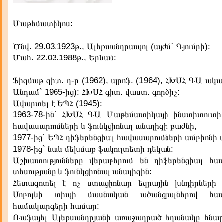
Մաթեմատիկոս:
Ծնվ. 29.03.1923թ., Ալեքսանդրապոլ (այժմ` Գյումրի):
Մահ. 22.03.1988թ., Երևան:
Ֆիզմաթ գիտ. դ-ր (1962), պրոֆ. (1964), ՀԽՍՀ ԳԱ ակադ
Անդամ` 1965-ից): ՀԽՍՀ գիտ. վաստ. գործիչ:
Ավարտել է ԵՊՀ (1945):
1963-78-ին` ՀԽՍՀ ԳԱ Մաթեմատիկայի ինստիտուտի
հավասարումների և ֆունկցիոնալ անալիզի բաժնի,
1977-ից` ԵՊՀ դիֆերենցիալ հավասարումների ամբիոնի 
1978-ից` նաև մեխմաթ ֆակուլտետի դեկան:
Աշխատությունները վերաբերում են դիֆերենցիալ հա
տեսությանը և ֆունկցիոնալ անալիզին:
Հետազոտել է ոչ ստացիոնար եզրային խնդիրների լու
Սոբոլևի տիպի մասնական ածանցյալներով հավ
համակարգերի համար:
Ռաֆայել Ալեքսանդրյանի առաջադրած եղանակը հնարա