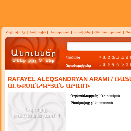
Գլխավոր էջ
|
Նախագիծ
|
Աջակցություն
|
Կարծիքներ
|
Շնորհակալություն
|
Հե
Կանանց
Ա
Բ
Գ
Դ
Ե
Զ
»
Ա
Բ
Գ
Դ
Ե
Զ
Տղամարդկանց
»
RAFAYEL ALEQSANDRYAN ARAMI / ՌԱՖ
ԱԼԵՔՍԱՆԴՐՅԱՆ ԱՐԱՄԻ
Գործունեությունը`
Գիտնական
Բնակավայրը`
Հայաստան