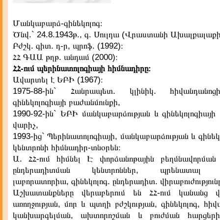
Մանկաբարձ-գինեկոլոգ։
Ծնվ.` 24.8.1943թ., գ. Սուլդա (Վրաստանի Ախալքալաքի
Բժշկ. գիտ. դ-ր, պրոֆ. (1992)։
ՀՀ ԳԱԱ թղթ. անդամ (2000)։
ՀՀ-ում պերինատոլոգիայի հիմնադիրը։
Ավարտել է ԵԲԻ (1967)։
1975-88-ին` Հանրապետ. կլինիկ. հիվանդանոց
գինեկոլոգիայի բաժանմունքի,
1990-92-ին` ԵԲԻ մանկաբարձության և գինեկոլոգիայի
վարիչ,
1993-ից` Պերինատոլոգիայի, մանկաբարձության և գինեկ
կենտրոնի հիմնադիր-տնօրեն։
Ա. ՀՀ-ում հիմնել Է փորձանոթային բեղմնավորման 
ընդերադիտման կենտրոններ, պրենատալ ա
լաբորատորիա, գինեկոլոգ. ընդերադիտ. վիրաբուժություն
Աշխատանքները վերաբերում են ՀՀ-ում կանանց վ
առողջության, մոր և պտղի բժշկության, գինեկոլոգ, հիվա
կանխարգելման, ախտորոշման և բուժման հարցերին