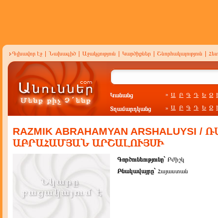
Գլխավոր էջ
|
Նախագիծ
|
Աջակցություն
|
Կարծիքներ
|
Շնորհակալություն
|
Հե
Կանանց
Ա
Բ
Գ
Դ
Ե
Զ
»
Ա
Բ
Գ
Դ
Ե
Զ
Տղամարդկանց
»
RAZMIK ABRAHAMYAN ARSHALUYSI / 
ԱԲՐԱՀԱՄՅԱՆ ԱՐՇԱԼՈՒՅՍԻ
Գործունեությունը`
Բժիշկ
Բնակավայրը`
Հայաստան