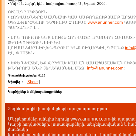
• "Ով ով է. Հայեր", կենս. հանրագիտ., հատոր Ա., Երևան, 2005:
ՈՒՇԱԴՐՈՒԹՅՈՒՆ
• ՀՈԴՎԱԾՆԵՐԸ ՄԱՍՆԱԿԻ ԿԱՄ ԱՄԲՈՂՋՈՒԹՅԱՄԲ ԱՐՏԱՏ
ՕԳՏԱԳՈՐԾԵԼՈՒ ԴԵՊՔՈՒՄ ՀՂՈՒՄԸ
www.anunner.com
ԿԱՅ
ՊԱՐՏԱԴԻՐ Է :
• ԵԹԵ ԴՈՒՔ ՈՒՆԵՔ ՍՈՒՅՆ ՀՈԴՎԱԾԸ ԼՐԱՑՆՈՂ ՀԱՎԱՍՏԻ
ՏԵՂԵԿՈՒԹՅՈՒՆՆԵՐ ԵՎ
ԼՈՒՍԱՆԿԱՐՆԵՐ,ԽՆԴՐՈՒՄ ԵՆՔ ՈՒՂԱՐԿԵԼ ԴՐԱՆՔ
info
ԷԼ. ՓՈՍՏԻՆ:
• ԵԹԵ ՆԿԱՏԵԼ ԵՔ ՎՐԻՊԱԿ ԿԱՄ ԱՆՀԱՄԱՊԱՏԱՍԽԱՆՈՒԹՅ
ԽՆԴՐՈՒՄ ԵՆՔ ՏԵՂԵԿԱՑՆԵԼ ՄԵԶ`
info@anunner.com
:
Դիտումների քանակը:
6112
Կիսվել :
Share
|
Կարծիքներ և մեկնաբանություններ
Հեղինակային իրավունքների պաշտպանություն
Մեջբերումներ անելիս հղումը www.anunner.com-ին պարտադ
Կայքի հոդվածների, լուսանկարների, տեղեկատվական և հան
մասնակի
կամ ամբողջական վերարտադրությունն այլ կայքերում կամ 