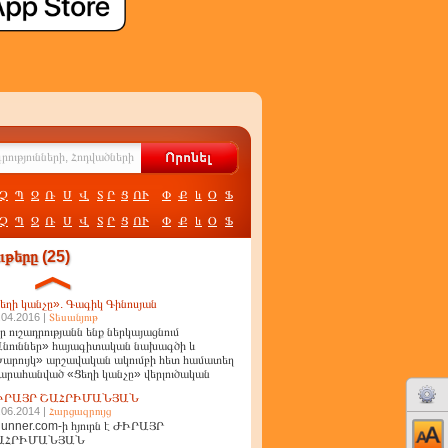
Չ
Պ
Ջ
Ռ
Ս
Վ
Տ
Ր
Ց
ՈՒ
Փ
Ք
և
Օ
Ֆ
Չ
Պ
Ջ
Ռ
Ս
Վ
Տ
Ր
Ց
ՈՒ
Փ
Ք
և
Օ
Ֆ
թերը (25)
եղի կանչը». Գագիկ Գինոսյան
.04.2016 |
Տեսանյութ
ր ուշադրությանն ենք ներկայացնում
նուններ» հայագիտական նախագծի և
արույկ» արշավական ակումբի հետ համատեղ
արահանված «Ցեղի կանչը» վերլուծական
ղոր
ԻՐԱՅՐ ՇԱՀՐԻՄԱՆՅԱՆ
.06.2014 |
Հարցազրույց
unner.com-ի հյուրն է ԺԻՐԱՅՐ
ԱՀՐԻՄԱՆՅԱՆ