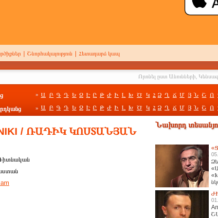
րծիքներ
|
Շնորհակալություն
|
Հետադարձ կապ
ց
Ա
Բ
Գ
Դ
Ե
Զ
Է
Ը
Թ
Ժ
Ի
Լ
Խ
Ծ
Կ
Հ
Ձ
Ղ
Ճ
Մ
Յ
Ն
Շ
Ո
»
Ա
Բ
Գ
Դ
Ե
Զ
Է
Ը
Թ
Ժ
Ի
Լ
Խ
Ծ
Կ
Հ
Ձ
Ղ
Ճ
Մ
Յ
Ն
Շ
Ո
րդկանց
»
Նախորդ տեսանյու
NIKI / ՌԱԴԻԿ ԿՈՍՏԱՆՅԱՆ
«Ց
05
Գիտնական
Ձե
«Ա
աստան
«Խ
նկ
.am
հա
Ժ
01
An
Շ