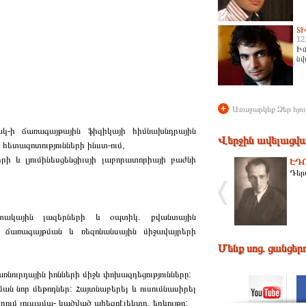
Տ
12
Իմ
նվ
+
Առաջարկեք Ձեր հյու
կ-ի ճառագայթային ֆիզիկայի հիմնախնդրային
Վերջին ավելացվա
 հետազոտությունների ինստ-ում,
րի և լյումինեսցենցիւսյի լաբորատորիայի բաժնի
ԷԴ
Դեր
տակային լազերների և օպտիկ. քվանտային
նց ճառագայթման և ռեզոնանսային միջավայրերի
Մենք սոց. ցանցեր
առնուրդային իոնների միջև փոխազդեցությունները:
ման նոր մեթոդներ: Հայտնաբերել և ուսումնասիրել
րում լուսւսմա- կածված պիեզոէլեկտր. երևույթը: