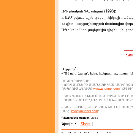
ՌԴ բնական ԳԱ անդամ (1998):
ԽՍՀՄ քվանտային էլեկտրոնիկայի համակ
ՀՀ գիտ. սարքաշինության մասնագիտ-փոր
ԱՊՀ երկրների լազերային ֆիզիկայի փոր
Դեպ
Աղբյուրը`
• "Ով ով է. Հայեր", կենս. հանրագիտ., հատոր 
ՈՒՇԱԴՐՈՒԹՅՈՒՆ
• ՀՈԴՎԱԾՆԵՐԸ ՄԱՍՆԱԿԻ ԿԱՄ ԱՄԲՈՂՋՈ
ԴԵՊՔՈՒՄ ՀՂՈՒՄԸ
www.anunner.com
ԿԱՅՔԻՆ
• ԵԹԵ ԴՈՒՔ ՈՒՆԵՔ ՍՈՒՅՆ ՀՈԴՎԱԾԸ ԼՐ
ԼՈՒՍԱՆԿԱՐՆԵՐ,ԽՆԴՐՈՒՄ ԵՆՔ ՈՒՂԱՐԿ
• ԵԹԵ ՆԿԱՏԵԼ ԵՔ ՎՐԻՊԱԿ ԿԱՄ ԱՆՀԱՄ
ՄԵԶ`
info@anunner.com
:
Դիտումների քանակը:
3962
Կիսվել :
Share
|