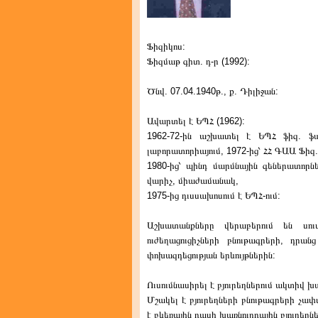
Ֆիզիկոս:
Ֆիզմաթ գիտ. դ-ր (1992):
Ծնվ. 07.04.1940թ., ք. Դիլիջան:
Ավարտել է ԵՊՀ (1962):
1962-72-ին աշխատել է ԵՊՀ ֆիզ. ֆա
լաբորատորիայում, 1972-ից՝ ՀՀ ԳԱԱ Ֆիզ.
1980-ից՝ պինդ մարմնային գեներատորնե
վարիչ, միաժամանակ,
1975-ից դւսսախոսում է ԵՊՀ-ում:
Աշխատանքները վերաբերում են սու
ուժեղացուցիչների բնութագրերի, դրա
փոխազդեցության երևույթներին:
Ուսումնասիրել է բյուրեղներում ակտիվ խ
Մշակել է բյուրեղների բնութագրերի չափ
է բևեռային դասի խառնուրդային բյուրեղնե