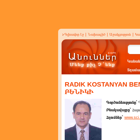
Գլխավոր էջ
|
Նախագիծ
|
Աջակցություն
|
Կա
Կանան
Տղամա
RADIK KOSTANYAN BE
ԲԵՆԻԿԻ
Գործունեությունը`
Բնակավայրը`
Հայ
Հղումներ`
www.sci