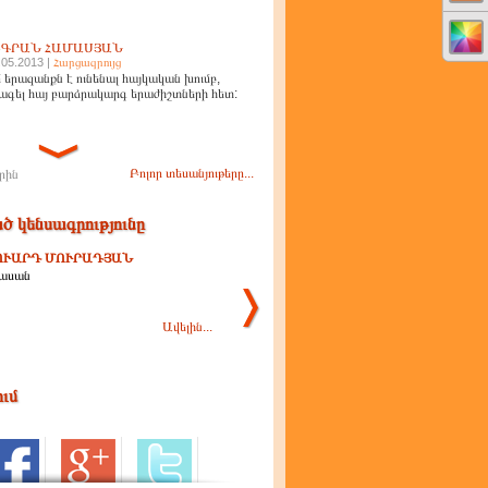
ԻԳՐԱՆ ՀԱՄԱՍՅԱՆ
.05.2013 |
Հարցազրույց
 երազանքն է ունենալ հայկական խումբ,
ագել հայ բարձրակարգ երաժիշտների հետ:
Բոլոր տեսանյութերը...
րին
ծ կենսագրությունը
ՈՒԱՐԴ ՄՈՒՐԱԴՅԱՆ
ասան
Ավելին...
ում