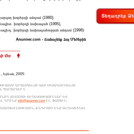
արգող խորհրդի անդամ (1980),
ձագիտ. խորհրդի նախագահ (1995),
ձագիւդ. խորհրդի նախագահության անդամ (1998):
Anunner.com - Ճանաչենք Հայ Մեծերին
ի վեր
Ա., Երևան, 2005:
ՒԹՅԱՄԲ ԱՐՏԱՏՊԵԼՈՒ ԿԱՄ ՕԳՏԱԳՈՐԾԵԼՈՒ
 ՊԱՐՏԱԴԻՐ Է :
ԱՑՆՈՂ ՀԱՎԱՍՏԻ ՏԵՂԵԿՈՒԹՅՈՒՆՆԵՐ ԵՎ
ԵԼ ԴՐԱՆՔ
info@anunner.com
ԷԼ. ՓՈՍՏԻՆ:
ԱՊԱՏԱՍԽԱՆՈՒԹՅՈՒՆ, ԽՆԴՐՈՒՄ ԵՆՔ ՏԵՂԵԿԱՑՆԵԼ