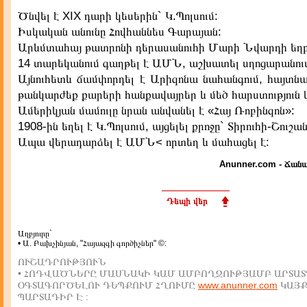
Ծնվել է XIX դարի կեսերին` Կ.Պոլսում:
Իսկական անունը Հովհաննես Գարայան:
Արևմտահայ թատրոնի դերասանուհի Մարի Նվարդի եղբա
14 տարեկանում գաղթել է ԱՄՆ, աշխատել սղոցարանու
Այնուհետև ճամփորդել է Արիզոնա նահանգում, հայտնա
թանկարժեք քարերի հանքավայրեր և մեծ հարստություն 
Ամերիկյան մամուլը նրան անվանել է «Հայ Ռոբինզոն»:
1908-ին եղել է Կ.Պոլսում, այցելել քրոջը` Տիրուհի-Շուշա
Ապա վերադարձել է ԱՄՆ< որտեղ և մահացել է:
Anunner.com - Ճանա
Դեպի վեր
Աղբյուրը`
• Ա. Բախչինյան, "Հայազգի գործիչներ" ©:
ՈՒՇԱԴՐՈՒԹՅՈՒՆ
• ՀՈԴՎԱԾՆԵՐԸ ՄԱՍՆԱԿԻ ԿԱՄ ԱՄԲՈՂՋՈՒԹՅԱՄԲ ԱՐՏԱՏ
ՕԳՏԱԳՈՐԾԵԼՈՒ ԴԵՊՔՈՒՄ ՀՂՈՒՄԸ
www.anunner.com
ԿԱՅ
ՊԱՐՏԱԴԻՐ Է :