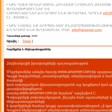
• ԵԹԵ ԴՈՒՔ ՈՒՆԵՔ ՍՈՒՅՆ ՀՈԴՎԱԾԸ ԼՐԱՑՆՈՂ ՀԱՎԱՍՏԻ
ՏԵՂԵԿՈՒԹՅՈՒՆՆԵՐ ԵՎ
ԼՈՒՍԱՆԿԱՐՆԵՐ,ԽՆԴՐՈՒՄ ԵՆՔ ՈՒՂԱՐԿԵԼ ԴՐԱՆՔ
info
ԷԼ. ՓՈՍՏԻՆ:
• ԵԹԵ ՆԿԱՏԵԼ ԵՔ ՎՐԻՊԱԿ ԿԱՄ ԱՆՀԱՄԱՊԱՏԱՍԽԱՆՈՒԹՅ
ԽՆԴՐՈՒՄ ԵՆՔ ՏԵՂԵԿԱՑՆԵԼ ՄԵԶ`
info@anunner.com
:
Դիտումների քանակը:
4066
Կիսվել :
Share
|
Կարծիքներ և մեկնաբանություններ
Հեղինակային իրավունքների պաշտպանություն
Մեջբերումներ անելիս հղումը www.anunner.com-ին պարտադ
Կայքի հոդվածների, լուսանկարների, տեղեկատվական և հան
մասնակի
կամ ամբողջական վերարտադրությունն այլ կայքերում կամ 
լրատվամիջոցներում
առանց www.anunner.com-ին հղղման՝ արգելվում է:
Գովազդների բովանդակության, ինչպես նաև օգտատերերի կ
մեկնաբանությունների
և կարծիքների համար կայքը պատասխանատվություն չի կրու
Կայքում ներկայացված տեղեկատվության անհամապատասխա