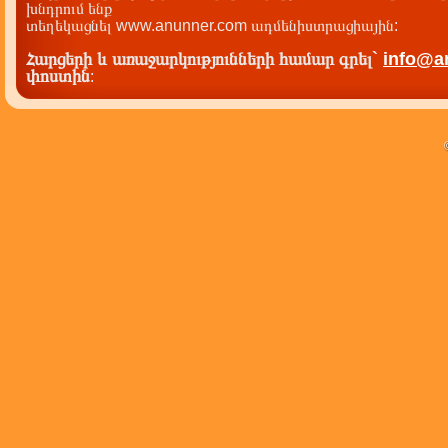
խնդրում ենք
տեղեկացնել www.anunner.com ադմենիստրացիային:
Հարցերի և առաջարկությունների համար գրել`
info@a
փոստին
: