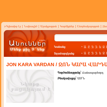
Գլխավոր էջ
|
Նախագիծ
|
Աջակցություն
|
Կարծիքներ
|
Շնորհակալություն
|
Հե
Կանանց
Ա
Բ
Գ
Դ
Ե
Զ
»
Ա
Բ
Գ
Դ
Ե
Զ
Տղամարդկանց
»
JON KARA VARDAN / ՋՈՆ ԿԱՐԱ ՎԱՐԴ
Գործունեությունը`
Ճանապարհորդ
Բնակավայրը`
ԱՄՆ