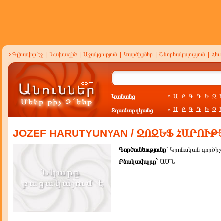
Գլխավոր էջ
|
Նախագիծ
|
Աջակցություն
|
Կարծիքներ
|
Շնորհակալություն
|
Հե
Կանանց
Ա
Բ
Գ
Դ
Ե
Զ
»
Ա
Բ
Գ
Դ
Ե
Զ
Տղամարդկանց
»
JOZEF HARUTYUNYAN / ՋՈԶԵՖ ՀԱՐՈՒ
Գործունեությունը`
Կրոնական գործիչ
Բնակավայրը`
ԱՄՆ