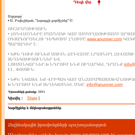
Դեպի վեր
Աղբյուրը`
• Ա. Բախչինյան, "Հայազգի գործիչներ" ©:
ՈՒՇԱԴՐՈՒԹՅՈՒՆ
• ՀՈԴՎԱԾՆԵՐԸ ՄԱՍՆԱԿԻ ԿԱՄ ԱՄԲՈՂՋՈՒԹՅԱՄԲ ԱՐՏԱՏ
ՕԳՏԱԳՈՐԾԵԼՈՒ ԴԵՊՔՈՒՄ ՀՂՈՒՄԸ
www.anunner.com
ԿԱՅ
ՊԱՐՏԱԴԻՐ Է :
• ԵԹԵ ԴՈՒՔ ՈՒՆԵՔ ՍՈՒՅՆ ՀՈԴՎԱԾԸ ԼՐԱՑՆՈՂ ՀԱՎԱՍՏԻ
ՏԵՂԵԿՈՒԹՅՈՒՆՆԵՐ ԵՎ
ԼՈՒՍԱՆԿԱՐՆԵՐ,ԽՆԴՐՈՒՄ ԵՆՔ ՈՒՂԱՐԿԵԼ ԴՐԱՆՔ
info
ԷԼ. ՓՈՍՏԻՆ:
• ԵԹԵ ՆԿԱՏԵԼ ԵՔ ՎՐԻՊԱԿ ԿԱՄ ԱՆՀԱՄԱՊԱՏԱՍԽԱՆՈՒԹՅ
ԽՆԴՐՈՒՄ ԵՆՔ ՏԵՂԵԿԱՑՆԵԼ ՄԵԶ`
info@anunner.com
:
Դիտումների քանակը:
3951
Կիսվել :
Share
|
Կարծիքներ և մեկնաբանություններ
Հեղինակային իրավունքների պաշտպանություն
Մեջբերումներ անելիս հղումը www.anunner.com-ին պարտադ