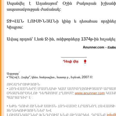
Սպանվել է Ադանայում՝ Օշին Բակուրան իշխան
ապստամբության ժամանակ:
ՋԻՎԱՆ ԼՈՒՍԻՆՅԱՆի կինը և դեռահաս որդիներ
Կիպրոս:
Ավագ որդուն՝ Լևոն Զ-ին, ունիթորները 1374թ-ին հռչակե
Anunner.com - Ճանա
Դեպի վեր
Աղբյուրը`
• "Ով ով է. Հայեր", կենս. հանրագիտ., հատոր բ., Երևան, 2007 ©:
ՈՒՇԱԴՐՈՒԹՅՈՒՆ
• ՀՈԴՎԱԾՆԵՐԸ ՄԱՍՆԱԿԻ ԿԱՄ ԱՄԲՈՂՋՈՒԹՅԱՄԲ ԱՐՏԱՏ
ՕԳՏԱԳՈՐԾԵԼՈՒ ԴԵՊՔՈՒՄ ՀՂՈՒՄԸ
www.anunner.com
ԿԱՅ
ՊԱՐՏԱԴԻՐ Է :
• ԵԹԵ ԴՈՒՔ ՈՒՆԵՔ ՍՈՒՅՆ ՀՈԴՎԱԾԸ ԼՐԱՑՆՈՂ ՀԱՎԱՍՏԻ
ՏԵՂԵԿՈՒԹՅՈՒՆՆԵՐ ԵՎ
ԼՈՒՍԱՆԿԱՐՆԵՐ,ԽՆԴՐՈՒՄ ԵՆՔ ՈՒՂԱՐԿԵԼ ԴՐԱՆՔ
info