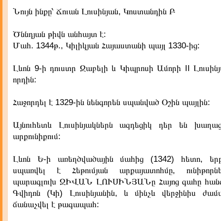
Նույն ինքը՝ Ճուան Լուսինյան, Կոստանդին Բ
Ծննդյան թիվն անհայտ է:
Մահ. 1344թ., Կիլիկյան Հայաստանի պայլ 1330-ից:
Լևոն 9-ի դուստր Զաբելի և Կիպրոսի Ամորի II Լուսի
որդին:
Հաջորդել է 1329-ին նենգորեն սպանված Օշին պայլին:
Այնուհետև Լուսինյակներն ազդեցիկ դեր են խաղա
արքունիքում:
Լևոն Ե-ի առեղծվածային մահից (1342) հետո, եր
սպառվել է Հեթումյան արքայատոհմը, ունիթորնե
պարագլուխ ՋԻՎԱՆ ԼՈՒՍԻՆՅԱՆը Հայոց գահը հանձն
Գվիդոն (Կի) Լուսինյանին, և մինչև վերջինիս ժամա
ճանաչվել է թագապահ: