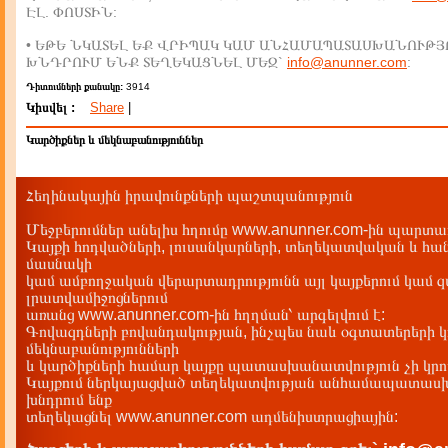
ԷԼ. ՓՈՍՏԻՆ:
• ԵԹԵ ՆԿԱՏԵԼ ԵՔ ՎՐԻՊԱԿ ԿԱՄ ԱՆՀԱՄԱՊԱՏԱՍԽԱՆՈՒԹՅ
ԽՆԴՐՈՒՄ ԵՆՔ ՏԵՂԵԿԱՑՆԵԼ ՄԵԶ`
info@anunner.com
:
Դիտումների քանակը:
3914
Կիսվել :
Share
|
Կարծիքներ և մեկնաբանություններ
Հեղինակային իրավունքների պաշտպանություն
Մեջբերումներ անելիս հղումը www.anunner.com-ին պարտադ
Կայքի հոդվածների, լուսանկարների, տեղեկատվական և հան
մասնակի
կամ ամբողջական վերարտադրությունն այլ կայքերում կամ 
լրատվամիջոցներում
առանց www.anunner.com-ին հղղման՝ արգելվում է:
Գովազդների բովանդակության, ինչպես նաև օգտատերերի կ
մեկնաբանությունների
և կարծիքների համար կայքը պատասխանատվություն չի կրու
Կայքում ներկայացված տեղեկատվության անհամապատասխա
խնդրում ենք
տեղեկացնել www.anunner.com ադմենիստրացիային: