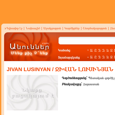
Գլխավոր էջ
|
Նախագիծ
|
Աջակցություն
|
Կարծիքներ
|
Շնորհակալություն
|
Հե
Կանանց
Ա
Բ
Գ
Դ
Ե
Զ
»
Ա
Բ
Գ
Դ
Ե
Զ
Տղամարդկանց
»
JIVAN LUSINYAN / ՋԻՎԱՆ ԼՈՒՍԻՆՅԱՆ
Գործունեությունը`
Պետական գործիչ
Բնակավայրը`
Հայաստան