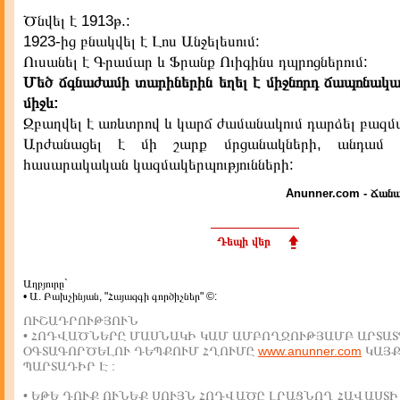
Ծնվել է 1913թ.:
1923-ից բնակվել է Լոս Անջելեսում:
Ուսանել է Գրամար և Ֆրանք Ուիգինս դպրոցներում:
Մեծ ճգնաժամի տարիներին եղել է միջնորդ ճապոնակա
միջև:
Զբաղվել է առևտրով և կարճ ժամանակում դարձել բազմ
Արժանացել է մի շարք մրցանակների, անդամ 
հասարակական կազմակերպությունների:
Anunner.com - Ճանա
Դեպի վեր
Աղբյուրը`
• Ա. Բախչինյան, "Հայազգի գործիչներ" ©:
ՈՒՇԱԴՐՈՒԹՅՈՒՆ
• ՀՈԴՎԱԾՆԵՐԸ ՄԱՍՆԱԿԻ ԿԱՄ ԱՄԲՈՂՋՈՒԹՅԱՄԲ ԱՐՏԱՏ
ՕԳՏԱԳՈՐԾԵԼՈՒ ԴԵՊՔՈՒՄ ՀՂՈՒՄԸ
www.anunner.com
ԿԱՅ
ՊԱՐՏԱԴԻՐ Է :
• ԵԹԵ ԴՈՒՔ ՈՒՆԵՔ ՍՈՒՅՆ ՀՈԴՎԱԾԸ ԼՐԱՑՆՈՂ ՀԱՎԱՍՏԻ