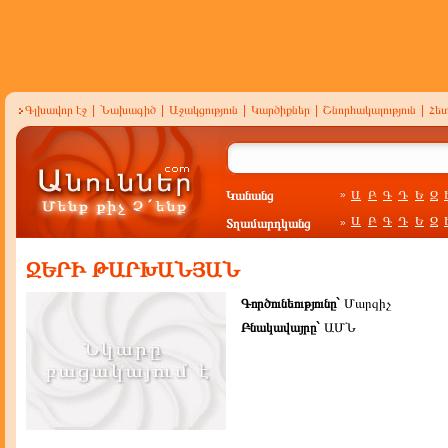
Գլխավոր էջ
|
Նախագիծ
|
Աջակցություն
|
Կարծիքներ
|
Շնորհակալություն
|
Հե
Կանանց
Ա
Բ
Գ
Դ
Ե
Զ
»
Ա
Բ
Գ
Դ
Ե
Զ
Տղամարդկանց
»
ՋԵՐԻ ԹԱՐԽԱՆՅԱՆ
Գործունեությունը`
Մարզիչ
Բնակավայրը`
ԱՄՆ