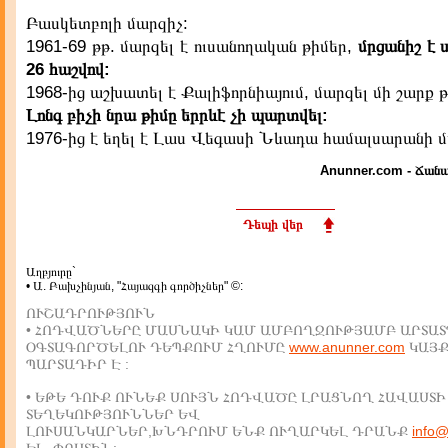
Բասկետբոլի մարզիչ:
1961-69 թթ. մարզել է ուսանողական թիմեր,
մրցանիշ է 
26 հաշվով:
1968-ից աշխատել է Քալիֆորնիայում, մարզել մի շարք թ
Լոնգ բիչի նրա թիմը երրևէ չի պարտվել:
1976-ից է եղել է Լաս Վեգասի Նևադա համալսարանի մ
Anunner.com - Ճանա
Դեպի վեր
Աղբյուրը`
• Ա. Բախչինյան, "Հայազգի գործիչներ" ©:
ՈՒՇԱԴՐՈՒԹՅՈՒՆ
• ՀՈԴՎԱԾՆԵՐԸ ՄԱՍՆԱԿԻ ԿԱՄ ԱՄԲՈՂՋՈՒԹՅԱՄԲ ԱՐՏԱՏ
ՕԳՏԱԳՈՐԾԵԼՈՒ ԴԵՊՔՈՒՄ ՀՂՈՒՄԸ
www.anunner.com
ԿԱՅ
ՊԱՐՏԱԴԻՐ Է :
• ԵԹԵ ԴՈՒՔ ՈՒՆԵՔ ՍՈՒՅՆ ՀՈԴՎԱԾԸ ԼՐԱՑՆՈՂ ՀԱՎԱՍՏԻ
ՏԵՂԵԿՈՒԹՅՈՒՆՆԵՐ ԵՎ
ԼՈՒՍԱՆԿԱՐՆԵՐ,ԽՆԴՐՈՒՄ ԵՆՔ ՈՒՂԱՐԿԵԼ ԴՐԱՆՔ
info