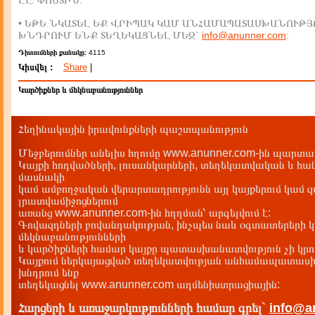
ԷԼ. ՓՈՍՏԻՆ:
• ԵԹԵ ՆԿԱՏԵԼ ԵՔ ՎՐԻՊԱԿ ԿԱՄ ԱՆՀԱՄԱՊԱՏԱՍԽԱՆՈՒԹՅ
ԽՆԴՐՈՒՄ ԵՆՔ ՏԵՂԵԿԱՑՆԵԼ ՄԵԶ`
info@anunner.com
:
Դիտումների քանակը:
4115
Կիսվել :
Share
|
Կարծիքներ և մեկնաբանություններ
Հեղինակային իրավունքների պաշտպանություն
Մեջբերումներ անելիս հղումը www.anunner.com-ին պարտադ
Կայքի հոդվածների, լուսանկարների, տեղեկատվական և հան
մասնակի
կամ ամբողջական վերարտադրությունն այլ կայքերում կամ 
լրատվամիջոցներում
առանց www.anunner.com-ին հղղման՝ արգելվում է:
Գովազդների բովանդակության, ինչպես նաև օգտատերերի կ
մեկնաբանությունների
և կարծիքների համար կայքը պատասխանատվություն չի կրու
Կայքում ներկայացված տեղեկատվության անհամապատասխա
խնդրում ենք
տեղեկացնել www.anunner.com ադմենիստրացիային:
Հարցերի և առաջարկությունների համար գրել`
info@a