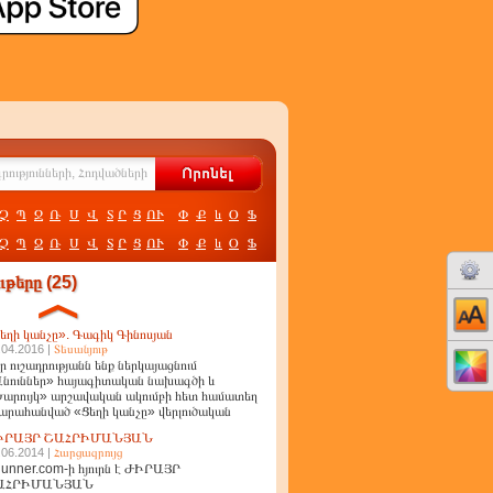
Չ
Պ
Ջ
Ռ
Ս
Վ
Տ
Ր
Ց
ՈՒ
Փ
Ք
և
Օ
Ֆ
Չ
Պ
Ջ
Ռ
Ս
Վ
Տ
Ր
Ց
ՈՒ
Փ
Ք
և
Օ
Ֆ
թերը (25)
եղի կանչը». Գագիկ Գինոսյան
.04.2016 |
Տեսանյութ
ր ուշադրությանն ենք ներկայացնում
նուններ» հայագիտական նախագծի և
արույկ» արշավական ակումբի հետ համատեղ
արահանված «Ցեղի կանչը» վերլուծական
ղոր
ԻՐԱՅՐ ՇԱՀՐԻՄԱՆՅԱՆ
.06.2014 |
Հարցազրույց
unner.com-ի հյուրն է ԺԻՐԱՅՐ
ԱՀՐԻՄԱՆՅԱՆ