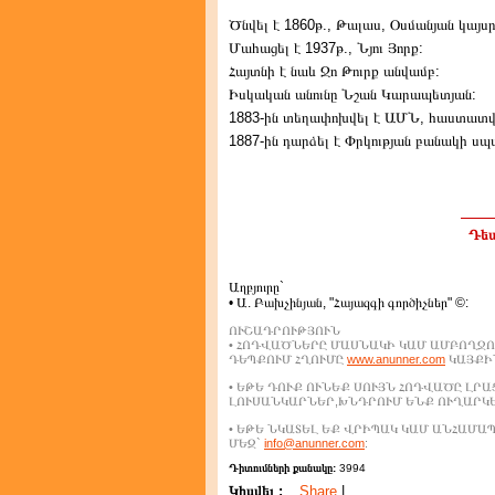
Ծնվել է 1860թ., Թալաս, Օսմանյան կայսրո
Մահացել է 1937թ., Նյու Յորք:
Հայտնի է նաև Ջո Թուրք անվամբ:
Իսկական անունը Նշան Կարապետյան:
1883-ին տեղափոխվել է ԱՄՆ, հաստատվե
1887-ին դարձել է Փրկության բանակի սպ
Դեպ
Աղբյուրը`
• Ա. Բախչինյան, "Հայազգի գործիչներ" ©:
ՈՒՇԱԴՐՈՒԹՅՈՒՆ
• ՀՈԴՎԱԾՆԵՐԸ ՄԱՍՆԱԿԻ ԿԱՄ ԱՄԲՈՂՋՈ
ԴԵՊՔՈՒՄ ՀՂՈՒՄԸ
www.anunner.com
ԿԱՅՔԻՆ
• ԵԹԵ ԴՈՒՔ ՈՒՆԵՔ ՍՈՒՅՆ ՀՈԴՎԱԾԸ ԼՐ
ԼՈՒՍԱՆԿԱՐՆԵՐ,ԽՆԴՐՈՒՄ ԵՆՔ ՈՒՂԱՐԿ
• ԵԹԵ ՆԿԱՏԵԼ ԵՔ ՎՐԻՊԱԿ ԿԱՄ ԱՆՀԱՄ
ՄԵԶ`
info@anunner.com
:
Դիտումների քանակը:
3994
Կիսվել :
Share
|