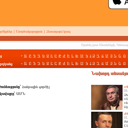
րծիքներ
|
Շնորհակալություն
|
Հետադարձ կապ
ց
Ա
Բ
Գ
Դ
Ե
Զ
Է
Ը
Թ
Ժ
Ի
Լ
Խ
Ծ
Կ
Հ
Ձ
Ղ
Ճ
Մ
Յ
Ն
Շ
Ո
»
Ա
Բ
Գ
Դ
Ե
Զ
Է
Ը
Թ
Ժ
Ի
Լ
Խ
Ծ
Կ
Հ
Ձ
Ղ
Ճ
Մ
Յ
Ն
Շ
Ո
րդկանց
»
Նախորդ տեսանյու
ունեությունը`
Հանրային գործիչ
«Ց
05
կավայրը`
ԱՄՆ
Ձե
«Ա
«Խ
նկ
հա
Ժ
01
An
Շ