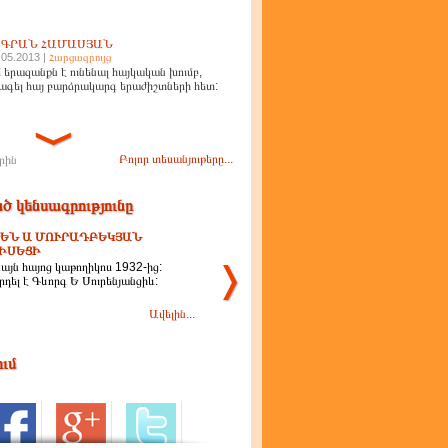
ԻԳՐԱՆ ՀԱՄԱՍՅԱՆ
.05.2013 |
Հարցազրույց
 երազանքն է ունենալ հայկական խումբ,
ագել հայ բարձրակարգ երաժիշտների հետ:
Բոլոր տեսանյութերը...
րին
ծ կենսագրությունը
ԵՆ Ա ՄՈՒՐԱԴԲԵԿՅԱՆ
ԻՍԵՑԻ
այն հայոց կաթողիկոս 1932-ից:
րդել է Գևորգ Ե Սուրենյանցիև:
Ավելին...
ում