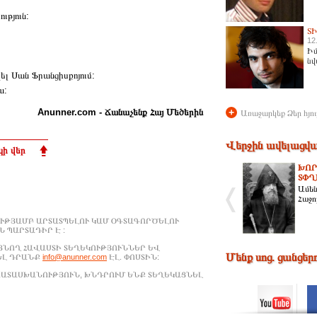
ւթյուն:
Տ
12
Իմ
նվ
լ Սան Ֆրանցիսքոյում:
ա:
Anunner.com - Ճանաչենք Հայ Մեծերին
+
Առաջարկեք Ձեր հյու
Վերջին ավելացվա
ի վեր
ԽՈՐ
ՏՓՂ
Ամեն
Հաջո
ՒԹՅԱՄԲ ԱՐՏԱՏՊԵԼՈՒ ԿԱՄ ՕԳՏԱԳՈՐԾԵԼՈՒ
 ՊԱՐՏԱԴԻՐ Է :
ԱՑՆՈՂ ՀԱՎԱՍՏԻ ՏԵՂԵԿՈՒԹՅՈՒՆՆԵՐ ԵՎ
Մենք սոց. ցանցեր
ԵԼ ԴՐԱՆՔ
info@anunner.com
ԷԼ. ՓՈՍՏԻՆ:
ԱՊԱՏԱՍԽԱՆՈՒԹՅՈՒՆ, ԽՆԴՐՈՒՄ ԵՆՔ ՏԵՂԵԿԱՑՆԵԼ