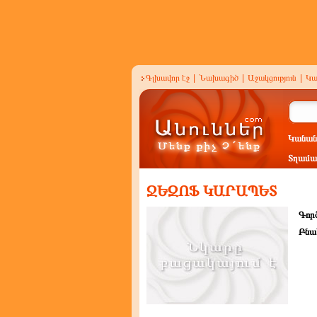
Գլխավոր էջ
|
Նախագիծ
|
Աջակցություն
|
Կա
Կանան
Տղամա
ՋԵԶՈՖ ԿԱՐԱՊԵՏ
Գործ
Բնա