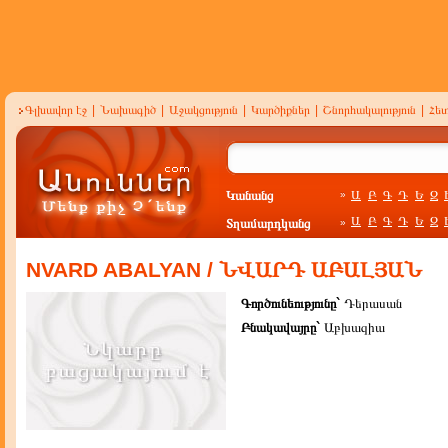
Գլխավոր էջ
|
Նախագիծ
|
Աջակցություն
|
Կարծիքներ
|
Շնորհակալություն
|
Հե
Կանանց
Ա
Բ
Գ
Դ
Ե
Զ
»
Ա
Բ
Գ
Դ
Ե
Զ
Տղամարդկանց
»
NVARD ABALYAN / ՆՎԱՐԴ ԱԲԱԼՅԱՆ
Գործունեությունը`
Դերասան
Բնակավայրը`
Աբխազիա