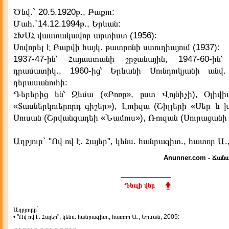
Ծնվ.` 20.5.1920թ., Բաքու:
Մահ.`14.12.1994թ., Երևան:
ՀԽՍՀ վաստակավոր արտիստ (1956):
Սովորել է Բաքվի հայկ. թատրոնի ստուդիայում (1937):
1937-47-ին՝ Հայաստանի շրջանային, 1947-60-ին
դրամատիկ., 1960-ից՝ Երևանի Սունդուկյանի անվ
դերասանուհի:
Դերերից են՝ Ջեմա («Բոռը», ըստ Վոյնիչի), Օլիվ
«Տասներկուերորդ գիշեր»), Լուիզա (Շիլլերի «Սեր և
Սուսան (Շրվանզադեի «Նամուս»), Ռուզան (Սուրացանի
Աղբյուր` "Ով ով է. Հայեր", կենս. հանրագիտ., հատոր Ա.
Anunner.com - Ճանա
Դեպի վեր
Աղբյուրը`
• "Ով ով է. Հայեր", կենս. հանրագիտ., հատոր Ա., Երևան, 2005: