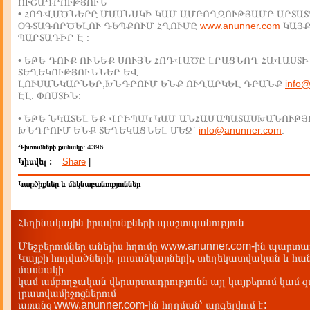
ՈՒՇԱԴՐՈՒԹՅՈՒՆ
• ՀՈԴՎԱԾՆԵՐԸ ՄԱՍՆԱԿԻ ԿԱՄ ԱՄԲՈՂՋՈՒԹՅԱՄԲ ԱՐՏԱՏ
ՕԳՏԱԳՈՐԾԵԼՈՒ ԴԵՊՔՈՒՄ ՀՂՈՒՄԸ
www.anunner.com
ԿԱՅ
ՊԱՐՏԱԴԻՐ Է :
• ԵԹԵ ԴՈՒՔ ՈՒՆԵՔ ՍՈՒՅՆ ՀՈԴՎԱԾԸ ԼՐԱՑՆՈՂ ՀԱՎԱՍՏԻ
ՏԵՂԵԿՈՒԹՅՈՒՆՆԵՐ ԵՎ
ԼՈՒՍԱՆԿԱՐՆԵՐ,ԽՆԴՐՈՒՄ ԵՆՔ ՈՒՂԱՐԿԵԼ ԴՐԱՆՔ
info
ԷԼ. ՓՈՍՏԻՆ:
• ԵԹԵ ՆԿԱՏԵԼ ԵՔ ՎՐԻՊԱԿ ԿԱՄ ԱՆՀԱՄԱՊԱՏԱՍԽԱՆՈՒԹՅ
ԽՆԴՐՈՒՄ ԵՆՔ ՏԵՂԵԿԱՑՆԵԼ ՄԵԶ`
info@anunner.com
:
Դիտումների քանակը:
4396
Կիսվել :
Share
|
Կարծիքներ և մեկնաբանություններ
Հեղինակային իրավունքների պաշտպանություն
Մեջբերումներ անելիս հղումը www.anunner.com-ին պարտադ
Կայքի հոդվածների, լուսանկարների, տեղեկատվական և հան
մասնակի
կամ ամբողջական վերարտադրությունն այլ կայքերում կամ 
լրատվամիջոցներում
առանց www.anunner.com-ին հղղման՝ արգելվում է: